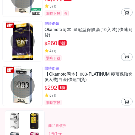
5
(
1
)
限時下殺
券
限時促銷
Okamoto岡本-皇冠型保險套(10入裝)(快速到
貨)
補貨中
260
$
8折
4
(
1
)
限時下殺
限時促銷
【Okamoto岡本】003-PLATINUM 極薄保險套
(6入裝)白金(快速到貨)
補貨中
292
$
8折
5
(
1
)
限時下殺
商品折價券
150元