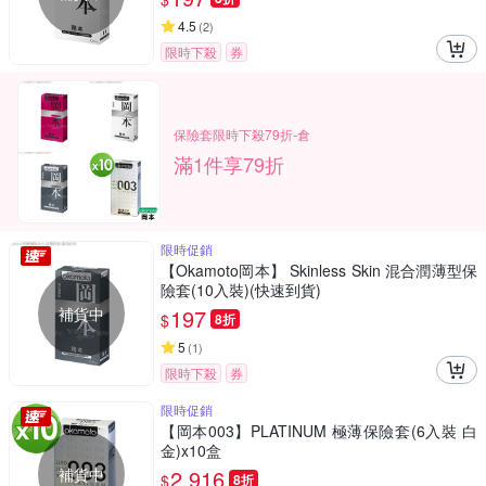
4.5
(
2
)
限時下殺
券
保險套限時下殺79折-倉
滿1件享79折
限時促銷
【Okamoto岡本】 Skinless Skin 混合潤薄型保
險套(10入裝)(快速到貨)
補貨中
197
$
8折
5
(
1
)
限時下殺
券
限時促銷
【岡本003】PLATINUM 極薄保險套(6入裝 白
金)x10盒
補貨中
2,916
$
8折