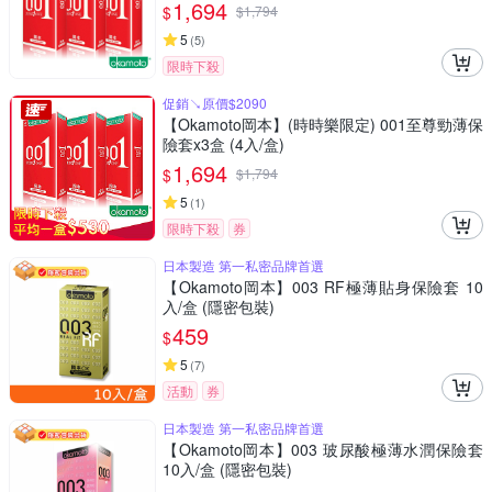
1,694
$
$
1,794
5
(
5
)
限時下殺
促銷↘原價$2090
【Okamoto岡本】(時時樂限定) 001至尊勁薄保
險套x3盒 (4入/盒)
1,694
$
$
1,794
5
(
1
)
限時下殺
券
日本製造 第一私密品牌首選
【Okamoto岡本】003 RF極薄貼身保險套 10
入/盒 (隱密包裝)
459
$
5
(
7
)
活動
券
日本製造 第一私密品牌首選
【Okamoto岡本】003 玻尿酸極薄水潤保險套
10入/盒 (隱密包裝)