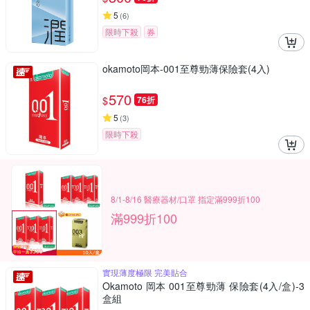
5
(
6
)
限時下殺
券
okamoto岡本-001至尊勁薄保險套(4入)
570
$
76折
5
(
3
)
限時下殺
8/1-8/16 醫療器材/口罩 指定滿999折100
滿999折100
實現薄度極限 完美貼合
Okamoto 岡本 001至尊勁薄 保險套(4入/盒)-3
盒組