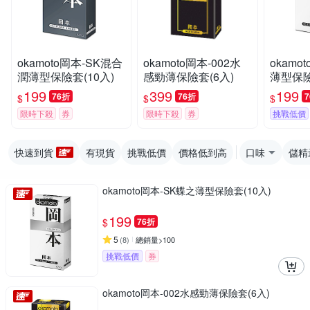
okamoto岡本-SK混合
okamoto岡本-002水
okamo
潤薄型保險套(10入)
感勁薄保險套(6入)
薄型保險
199
399
199
76折
76折
$
$
$
限時下殺
券
限時下殺
券
挑戰低價
快速到貨
有現貨
挑戰低價
價格低到高
口味
儲精
okamoto岡本-SK蝶之薄型保險套(10入)
199
$
76折
5
(
8
)
總銷量>100
挑戰低價
券
okamoto岡本-002水感勁薄保險套(6入)