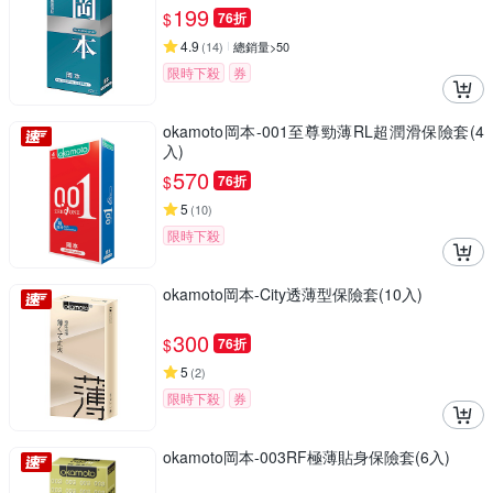
199
$
76折
4.9
(
14
)
總銷量>50
限時下殺
券
okamoto岡本-001至尊勁薄RL超潤滑保險套(4
入)
570
$
76折
5
(
10
)
限時下殺
okamoto岡本-City透薄型保險套(10入)
300
$
76折
5
(
2
)
限時下殺
券
okamoto岡本-003RF極薄貼身保險套(6入)