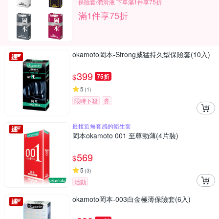
保險套/潤滑液 下單滿1件享75折
滿1件享75折
okamoto岡本-Strong威猛持久型保險套(10入)
399
$
75折
5
(
1
)
限時下殺
券
最接近無套感的衛生套
岡本okamoto 001 至尊勁薄(4片裝)
569
$
5
(
3
)
活動
okamoto岡本-003白金極薄保險套(6入)