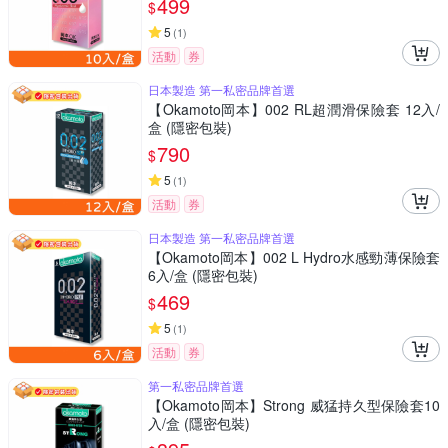
499
$
5
(
1
)
活動
券
日本製造 第一私密品牌首選
【Okamoto岡本】002 RL超潤滑保險套 12入/
盒 (隱密包裝)
790
$
5
(
1
)
活動
券
日本製造 第一私密品牌首選
【Okamoto岡本】002 L Hydro水感勁薄保險套
6入/盒 (隱密包裝)
469
$
5
(
1
)
活動
券
第一私密品牌首選
【Okamoto岡本】Strong 威猛持久型保險套10
入/盒 (隱密包裝)