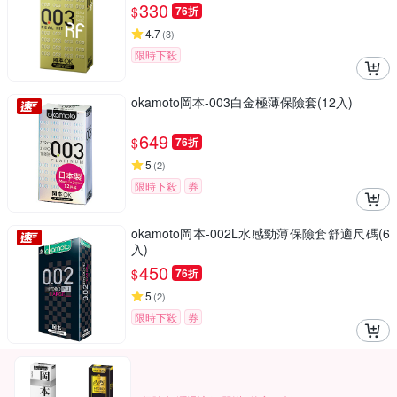
330
$
76折
4.7
(
3
)
限時下殺
okamoto岡本-003白金極薄保險套(12入)
649
$
76折
5
(
2
)
限時下殺
券
okamoto岡本-002L水感勁薄保險套舒適尺碼(6
入)
450
$
76折
5
(
2
)
限時下殺
券