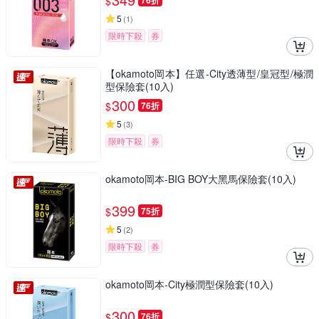
$
76折
5
(
1
)
限時下殺
券
【okamoto岡本】任選-City透薄型/皇冠型/極潤
型保險套(10入)
300
$
76折
5
(
3
)
限時下殺
券
okamoto岡本-BIG BOY大黑馬保險套(10入)
399
$
75折
5
(
2
)
限時下殺
券
okamoto岡本-City極潤型保險套(10入)
300
$
76折