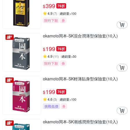
399
$
76折
4.9
(
7
)
總銷量>100
限時下殺
券
okamoto岡本-SK混合潤薄型保險套(10入)
199
$
76折
4.9
(
11
)
總銷量>50
限時下殺
券
okamoto岡本-SK輕薄貼身型保險套(10入)
199
$
76折
4.6
(
5
)
總銷量>100
挑戰低價
券
okamoto岡本-SK潮感潤滑型保險套(10入)