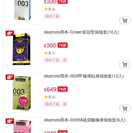
330
$
76折
5
(
2
)
限時下殺
okamoto岡本-Crown皇冠型保險套(10入)
300
$
76折
5
(
1
)
限時下殺
券
okamoto岡本-003RF極薄貼身保險套(12入)
649
$
76折
5
(
5
)
限時下殺
券
okamoto岡本-003HA玻尿酸極薄保險套(6入)
349