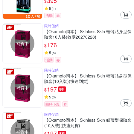
395
$
5
(
1
)
活動
券
限時促銷
【Okamoto岡本】 Skinless Skin 輕薄貼身型保
險套10入裝(效期20270228)
補貨中
176
$
5
(
5
)
活動
券
限時促銷
【Okamoto岡本】 Skinless Skin 輕薄貼身型保
險套(10入裝)(快速到貨)
補貨中
197
$
8折
5
(
3
)
限時下殺
券
限時促銷
【Okamoto岡本】 Skinless Skin 蝶薄型保險套
(10入裝)(快速到貨)
補貨中
197
$
8折