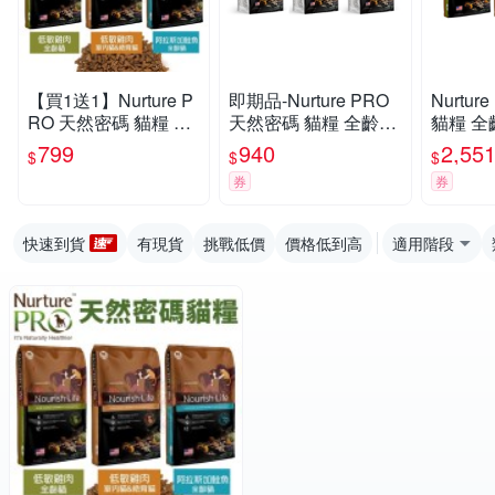
【買1送1】Nurture P
即期品-Nurture PRO
Nurtu
RO 天然密碼 貓糧 1.8
天然密碼 貓糧 全齡貓/
貓糧 全
Kg 全齡貓 室內貓 絕
室內貓&絕育貓配方 4l
絕育貓配方
799
940
2,55
$
$
$
育貓 貓飼料『寵喵樂
b/1.8kg
kg
券
券
旗艦店』
快速到貨
有現貨
挑戰低價
價格低到高
適用階段