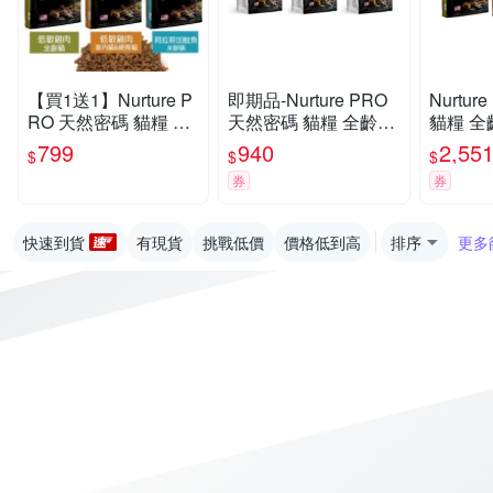
【買1送1】Nurture P
即期品-Nurture PRO
Nurtu
RO 天然密碼 貓糧 1.8
天然密碼 貓糧 全齡貓/
貓糧 全
Kg 全齡貓 室內貓 絕
室內貓&絕育貓配方 4l
絕育貓配方
799
940
2,55
$
$
$
育貓 貓飼料『寵喵樂
b/1.8kg
kg
券
券
旗艦店』
快速到貨
有現貨
挑戰低價
價格低到高
排序
更多