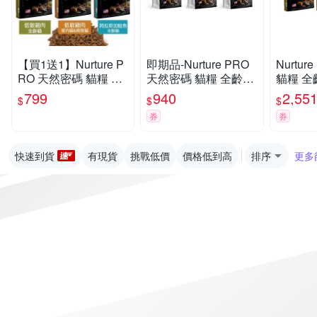
【買1送1】Nurture P
即期品-Nurture PRO
Nurtu
RO 天然密碼 貓糧 1.8
天然密碼 貓糧 全齡貓/
貓糧 全
Kg 全齡貓 室內貓 絕
室內貓&絕育貓配方 4l
絕育貓配方
799
940
2,55
$
$
$
育貓 貓飼料『寵喵樂
b/1.8kg
kg
券
券
旗艦店』
快速到貨
有現貨
挑戰低價
價格低到高
排序
更多