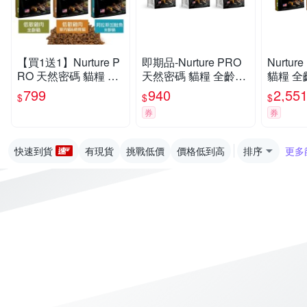
【買1送1】Nurture P
即期品-Nurture PRO
Nurtu
RO 天然密碼 貓糧 1.8
天然密碼 貓糧 全齡貓/
貓糧 全
Kg 全齡貓 室內貓 絕
室內貓&絕育貓配方 4l
絕育貓配方
799
940
2,55
$
$
$
育貓 貓飼料『寵喵樂
b/1.8kg
kg
券
券
旗艦店』
快速到貨
有現貨
挑戰低價
價格低到高
排序
更多