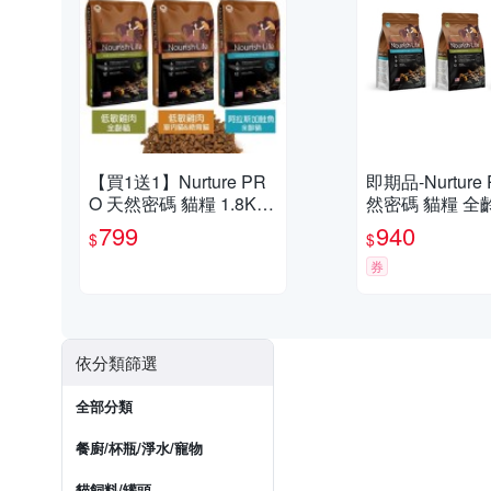
【買1送1】Nurture PR
即期品-Nurture
O 天然密碼 貓糧 1.8Kg
然密碼 貓糧 全
全齡貓 室內貓 絕育貓 貓
貓&絕育貓配方 4l
799
940
$
$
飼料『寵喵樂旗艦店』
g
券
依分類篩選
全部分類
餐廚/杯瓶/淨水/寵物
貓飼料/罐頭