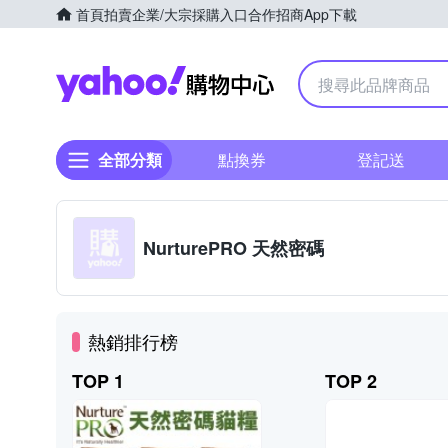
首頁
拍賣
企業/大宗採購入口
合作招商
App下載
Yahoo購物中心
全部分類
點換券
登記送
NurturePRO 天然密碼
熱銷排行榜
TOP 1
TOP 2