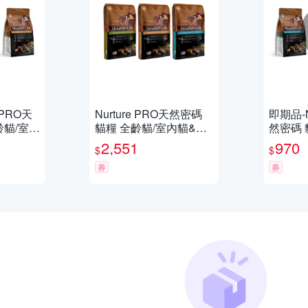
 PRO天
Nurture PRO天然密碼
即期品-N
齡貓/室內
貓糧 全齡貓/室內貓&絕
然密碼 
b/1.8k
育貓配方12.5lb/5.7kg
貓&絕育貓
2,551
970
$
$
00g x
券
券