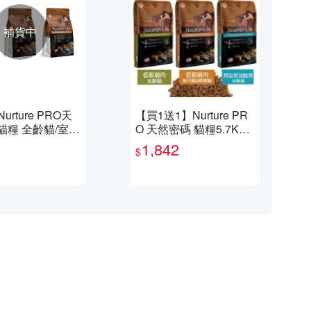
補貨中
urture PRO天
【買1送1】Nurture PR
貓糧 全齡貓/室內
O 天然密碼 貓糧5.7Kg
配方 0.66lb/3
全齡貓 室內貓 絕育貓 貓
1,842
$
4入組
飼料『寵喵樂旗艦店』