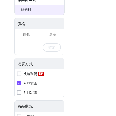
貓飼料
價格
-
確定
取貨方式
快速到貨
7-11常溫
7-11冷凍
商品狀況