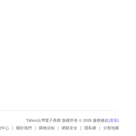
Yahoo台灣電子商務 版權所有 © 2026 服務條款(
更新
)
服中心
|
關於我們
|
購物須知
|
網路安全
|
隱私權
|
分類地圖