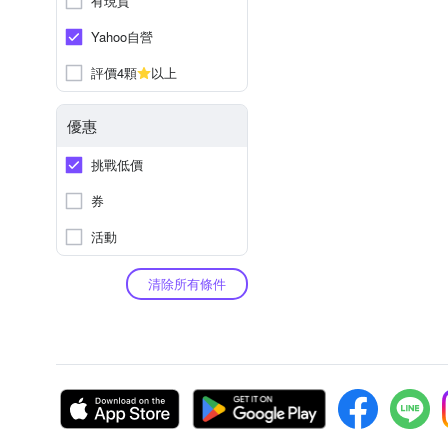
有現貨
Yahoo自營
評價4顆
以上
優惠
挑戰低價
券
活動
清除所有條件