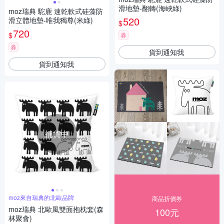
滑地墊-翻轉(海峽綠)
moz瑞典 駝鹿 速乾軟式硅藻防
520
滑立體地墊-唯我獨尊(米綠)
$
720
$
券
券
貨到通知我
貨到通知我
補貨中
moz來自瑞典的北歐品牌
商品折價券
moz瑞典 北歐風雙面抱枕套(森
100元
林聚會)