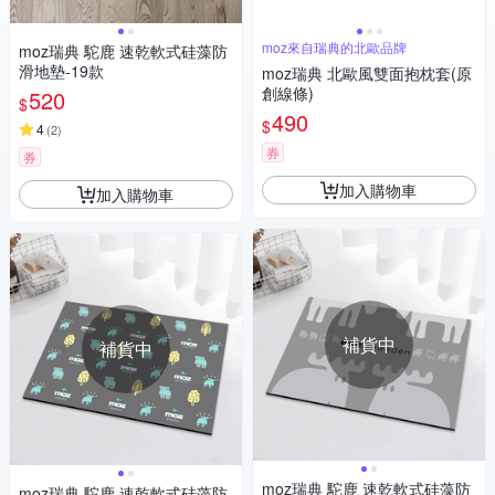
moz來自瑞典的北歐品牌
moz瑞典 駝鹿 速乾軟式硅藻防
滑地墊-19款
moz瑞典 北歐風雙面抱枕套(原
創線條)
520
$
490
$
4
(
2
)
券
券
加入購物車
加入購物車
補貨中
補貨中
moz瑞典 駝鹿 速乾軟式硅藻防
moz瑞典 駝鹿 速乾軟式硅藻防