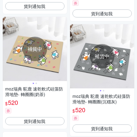
券
貨到通知我
貨到通知我
補貨中
補貨中
moz瑞典 駝鹿 速乾軟式硅藻防
滑地墊- 轉圈圈(奶茶)
moz瑞典 駝鹿 速乾軟式硅藻防
520
滑地墊- 轉圈圈(沉穩灰)
$
520
$
券
券
貨到通知我
貨到通知我