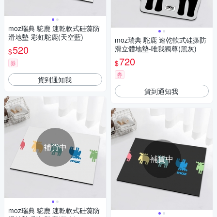
moz瑞典 駝鹿 速乾軟式硅藻防
滑地墊-彩虹駝鹿(天空藍)
moz瑞典 駝鹿 速乾軟式硅藻防
520
滑立體地墊-唯我獨尊(黑灰)
$
720
$
券
券
貨到通知我
貨到通知我
補貨中
補貨中
moz瑞典 駝鹿 速乾軟式硅藻防