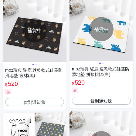
補貨中
補貨中
moz瑞典 駝鹿 速乾軟式硅藻防
moz瑞典 駝鹿 速乾軟式硅藻防
滑地墊-拼接排隊(白)
滑地墊-叢林(黑)
520
520
$
$
券
券
貨到通知我
貨到通知我