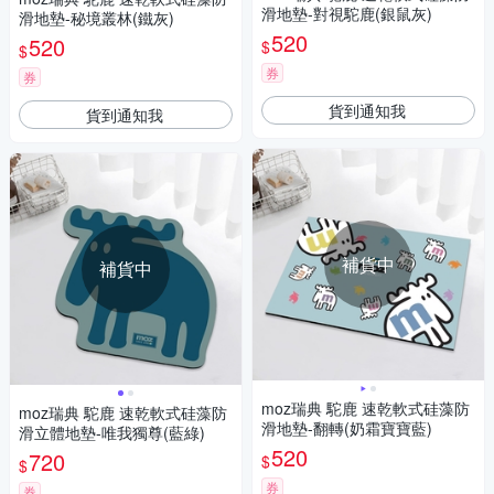
滑地墊-對視駝鹿(銀鼠灰)
滑地墊-秘境叢林(鐵灰)
520
520
$
$
券
券
貨到通知我
貨到通知我
補貨中
補貨中
moz瑞典 駝鹿 速乾軟式硅藻防
moz瑞典 駝鹿 速乾軟式硅藻防
滑地墊-翻轉(奶霜寶寶藍)
滑立體地墊-唯我獨尊(藍綠)
520
720
$
$
券
券