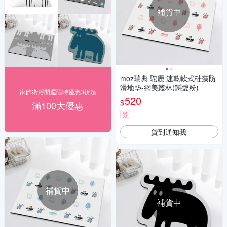
補貨中
moz瑞典 駝鹿 速乾軟式硅藻防
滑地墊-網美叢林(戀愛粉)
家飾衛浴開運限時優惠3折起
520
$
滿100大優惠
券
貨到通知我
補貨中
補貨中