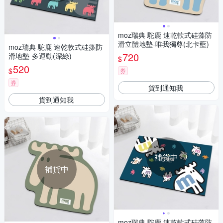
moz瑞典 駝鹿 速乾軟式硅藻防
滑立體地墊-唯我獨尊(北卡藍)
moz瑞典 駝鹿 速乾軟式硅藻防
720
滑地墊-多運動(深綠)
$
520
$
券
券
貨到通知我
貨到通知我
補貨中
補貨中
moz瑞典 駝鹿 速乾軟式硅藻防