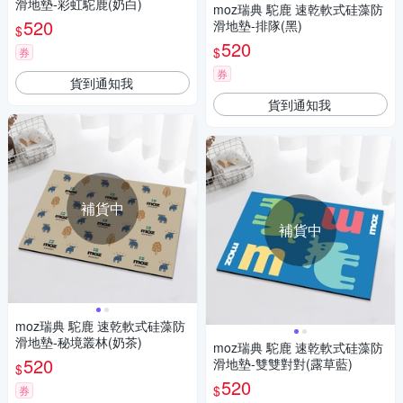
滑地墊-彩虹駝鹿(奶白)
moz瑞典 駝鹿 速乾軟式硅藻防
520
滑地墊-排隊(黑)
$
520
$
券
券
貨到通知我
貨到通知我
補貨中
補貨中
moz瑞典 駝鹿 速乾軟式硅藻防
滑地墊-秘境叢林(奶茶)
moz瑞典 駝鹿 速乾軟式硅藻防
520
滑地墊-雙雙對對(露草藍)
$
520
$
券