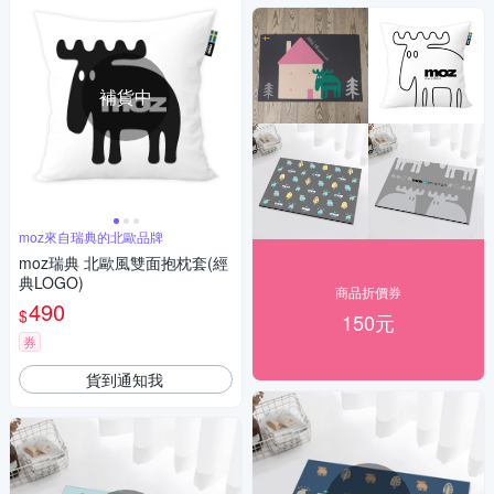
補貨中
moz來自瑞典的北歐品牌
moz瑞典 北歐風雙面抱枕套(經
典LOGO)
商品折價券
490
$
150元
券
貨到通知我