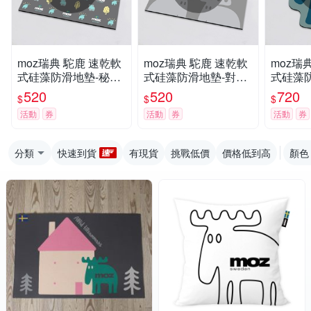
moz瑞典 駝鹿 速乾軟
moz瑞典 駝鹿 速乾軟
moz瑞
式硅藻防滑地墊-秘境
式硅藻防滑地墊-對視
式硅藻
叢林(鐵灰)
駝鹿(銀鼠灰)
唯我獨尊
520
520
720
$
$
$
活動
券
活動
券
活動
券
分類
快速到貨
有現貨
挑戰低價
價格低到高
顏色