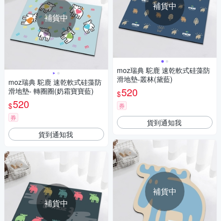
補貨中
補貨中
moz瑞典 駝鹿 速乾軟式硅藻防
滑地墊-叢林(黛藍)
moz瑞典 駝鹿 速乾軟式硅藻防
520
滑地墊- 轉圈圈(奶霜寶寶藍)
$
520
$
券
券
貨到通知我
貨到通知我
補貨中
補貨中