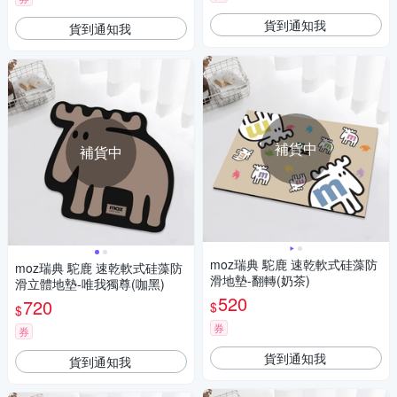
貨到通知我
貨到通知我
補貨中
補貨中
moz瑞典 駝鹿 速乾軟式硅藻防
moz瑞典 駝鹿 速乾軟式硅藻防
滑地墊-翻轉(奶茶)
滑立體地墊-唯我獨尊(咖黑)
520
720
$
$
券
券
貨到通知我
貨到通知我