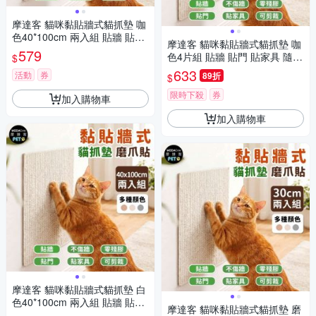
摩達客 貓咪黏貼牆式貓抓墊 咖
色40*100cm 兩入組 貼牆 貼門
摩達客 貓咪黏貼牆式貓抓墊 咖
貼家具 隨處可貼附背膠 可剪
579
色4片組 貼牆 貼門 貼家具 隨處
$
裁 不易殘膠 不易傷牆
可貼附背膠 可剪裁 不易殘膠 不
633
活動
券
89折
$
易傷牆
限時下殺
券
加入購物車
加入購物車
摩達客 貓咪黏貼牆式貓抓墊 白
色40*100cm 兩入組 貼牆 貼門
摩達客 貓咪黏貼牆式貓抓墊 磨
貼家具 隨處可貼附背膠 可剪