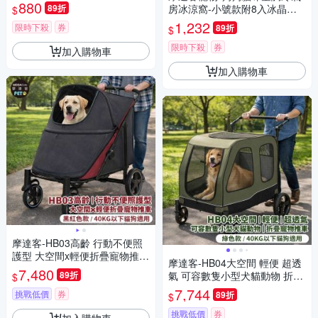
好睡墊
880
89折
房冰涼窩-小號款附8入冰晶盒-
$
狗窩貓窩毛孩冰屋
1,232
限時下殺
券
89折
$
限時下殺
券
加入購物車
加入購物車
摩達客-HB03高齡 行動不便照
護型 大空間x輕便折疊寵物推車
摩達客-HB04大空間 輕便 超透
黑紅色款/40KG以下貓狗適用
7,480
89折
氣 可容數隻小型犬貓動物 折疊
$
寵物推車/綠色款/40KG以下貓
7,744
挑戰低價
券
89折
$
狗適用
挑戰低價
券
加入購物車