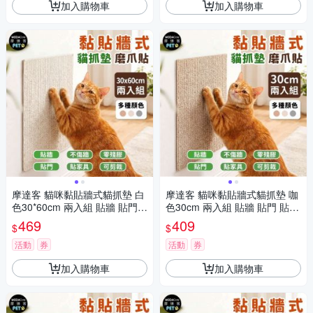
加入購物車
加入購物車
摩達客 貓咪黏貼牆式貓抓墊 白
摩達客 貓咪黏貼牆式貓抓墊 咖
色30*60cm 兩入組 貼牆 貼門
色30cm 兩入組 貼牆 貼門 貼家
貼家具 隨處可貼附背膠 可剪
具 隨處可貼附背膠 可剪裁 不易
469
409
$
$
裁 不易殘膠 不易傷牆
殘膠 不易傷牆
活動
券
活動
券
加入購物車
加入購物車