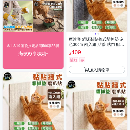
摩達客 貓咪黏貼牆式貓抓墊 灰
色30cm 兩入組 貼牆 貼門 貼家
8/1-8/19 寵物指定品滿599享88折
具 隨處可貼附背膠 可剪裁 不易
409
滿599享88折
$
殘膠 不易傷牆
活動
券
加入購物車