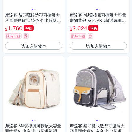
摩達客 貓頭鷹眼造型可擴展大
摩達客 MJ質樸風可擴展大容量
容量寵物背包 綠色 外出超透氣
寵物背包 灰色 外出超透氣網窗
網窗雙肩背包 6公斤以下犬貓狗
雙肩背包 7公斤以下犬貓狗特寵
1,760
2,024
89折
89折
$
$
特寵適用 秒變帳篷款
適用 秒變帳篷款
限時下殺
券
限時下殺
券
加入購物車
加入購物車
摩達客 MJ質樸風可擴展大容量
摩達客 貓頭鷹眼造型可擴展大
寵物背包 米色 外出超透氣網窗
容量寵物背包 灰色 外出超透氣