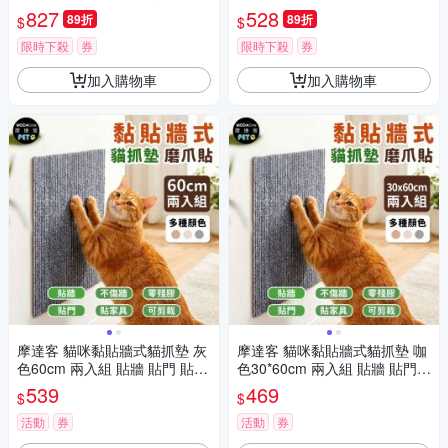
貓 護理防護
碗 貓狗通用
827
528
89折
89折
$
$
限時下殺
券
限時下殺
券
加入購物車
加入購物車
摩達客 貓咪黏貼牆式貓抓墊 灰
摩達客 貓咪黏貼牆式貓抓墊 咖
色60cm 兩入組 貼牆 貼門 貼家
色30*60cm 兩入組 貼牆 貼門
具 隨處可貼附背膠 可剪裁 不易
貼家具 隨處可貼附背膠 可剪
539
469
$
$
殘膠 不易傷牆
裁 不易殘膠 不易傷牆
活動
券
活動
券