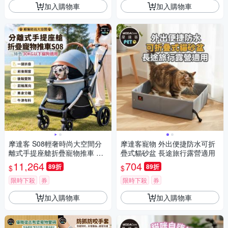
加入購物車
加入購物車
摩達客 S08輕奢時尚大空間分
摩達客寵物 外出便捷防水可折
離式手提座艙折疊寵物推車 綠
疊式貓砂盆 長途旅行露營適用
色 30KG以下貓狗適用
11,264
704
89折
89折
$
$
限時下殺
券
限時下殺
券
加入購物車
加入購物車