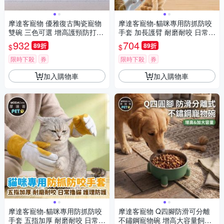
摩達客寵物 優雅復古陶瓷寵物
摩達客寵物-貓咪專用防抓防咬
雙碗 三色可選 增高護頸防打翻
手套 加長護臂 耐磨耐咬 日常撸
飼料碗 貓狗通用
貓 護理防護
932
704
89折
89折
$
$
限時下殺
券
限時下殺
券
加入購物車
加入購物車
摩達客寵物-貓咪專用防抓防咬
摩達客寵物 Q四腳防滑可分離
手套 五指加厚 耐磨耐咬 日常撸
不鏽鋼寵物碗 增高大容量飼料