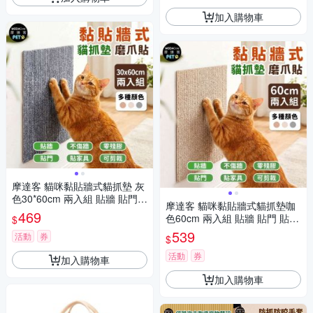
加入購物車
摩達客 貓咪黏貼牆式貓抓墊 灰
色30*60cm 兩入組 貼牆 貼門
摩達客 貓咪黏貼牆式貓抓墊咖
貼家具 隨處可貼附背膠 可剪
469
色60cm 兩入組 貼牆 貼門 貼家
$
裁 不易殘膠 不易傷牆
具 隨處可貼附背膠 可剪裁 不易
539
活動
券
$
殘膠 不易傷牆
活動
券
加入購物車
加入購物車