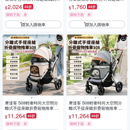
雙肩背包 7公斤以下犬貓狗特寵
網窗雙肩背包 6公斤以下犬貓狗
2,024
1,760
89折
89折
$
$
適用 秒變帳篷款
特寵適用 秒變帳篷款
限時下殺
券
限時下殺
券
加入購物車
加入購物車
摩達客 S08輕奢時尚大空間分
摩達客 S08輕奢時尚大空間分
離式手提座艙折疊寵物推車 米
離式手提座艙折疊寵物推車 灰
白色 30KG以下貓狗適用
色 30KG以下貓狗適用
11,264
11,264
89折
89折
$
$
限時下殺
券
限時下殺
券