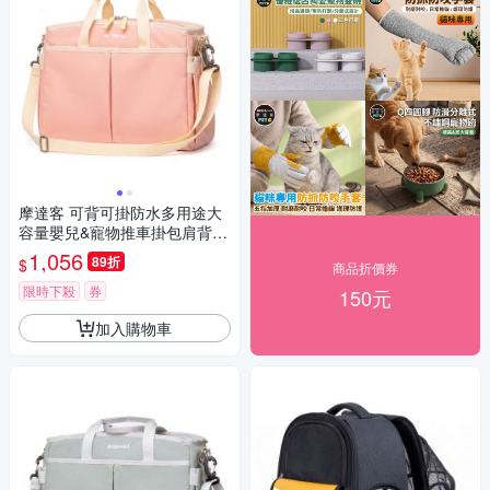
摩達客 可背可掛防水多用途大
容量嬰兒&寵物推車掛包肩背包
粉色 可手提斜背外出包多色可
1,056
89折
$
商品折價券
選實用
限時下殺
券
150元
加入購物車