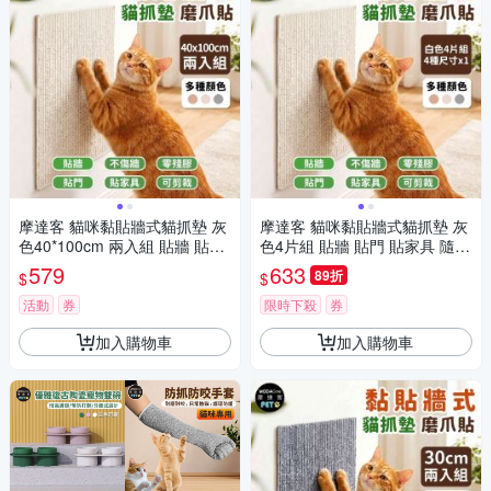
摩達客 貓咪黏貼牆式貓抓墊 灰
摩達客 貓咪黏貼牆式貓抓墊 灰
色40*100cm 兩入組 貼牆 貼門
色4片組 貼牆 貼門 貼家具 隨處
貼家具 隨處可貼附背膠 可剪
可貼附背膠 可剪裁 不易殘膠 不
579
633
89折
$
$
裁 不易殘膠 不易傷牆
易傷牆
活動
券
限時下殺
券
加入購物車
加入購物車