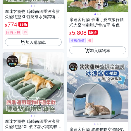
摩達客寵物-綠時尚四季波浪雲
朵寵物墊XL號防潑水狗窩貓窩
摩達客寵物 卡通可愛風旅行箱
好睡墊
774
89折
式大空間兩用折疊推車 兩色可
$
選 狗窩貓窩外出露營
5,808
限時下殺
券
89折
$
挑戰低價
券
加入購物車
加入購物車
摩達客寵物-綠時尚四季波浪雲
朵寵物墊2XL號防潑水狗窩貓窩
摩達客寵物-狗狗貓咪空調冷氣