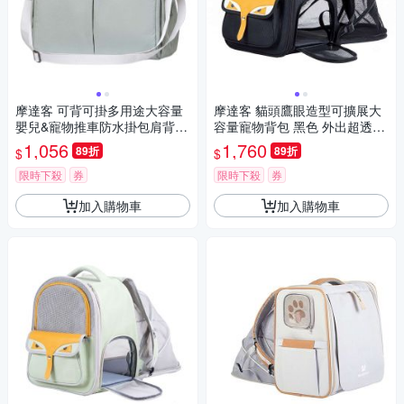
摩達客 可背可掛多用途大容量
摩達客 貓頭鷹眼造型可擴展大
嬰兒&寵物推車防水掛包肩背包
容量寵物背包 黑色 外出超透氣
灰色 可手提斜背外出包多色可
網窗雙肩背包 6公斤以下犬貓狗
1,056
1,760
89折
89折
$
$
選實用
特寵適用 秒變帳篷款
限時下殺
券
限時下殺
券
加入購物車
加入購物車