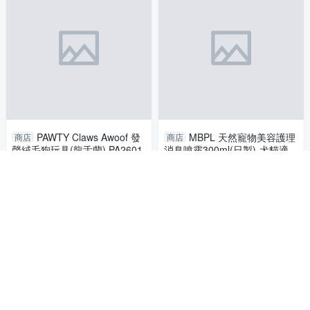
PAWTY Claws Awoof 發
MBPL 天然寵物美容護理
商店
商店
聲絨毛狗玩具(龍舌蘭) PA2601
消臭噴霧300ml(日製)-犬貓適用
MB2602
699
1,190
$
$
加入購物車
加入購物車