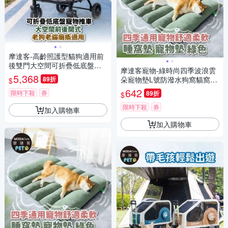
摩達客-高齡照護型貓狗適用前
後雙門大空間可折疊低底盤寵
摩達客寵物-綠時尚四季波浪雲
物推車/多色可選/55KG以下猫
5,368
89折
朵寵物墊L號防潑水狗窩貓窩好
$
狗適用
睡墊
642
限時下殺
券
89折
$
限時下殺
券
加入購物車
加入購物車