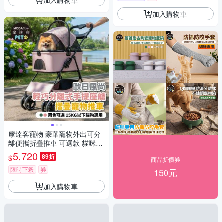
加入購物車
摩達客寵物 豪華寵物外出可分
離便攜折疊推車 可選款 貓咪狗
狗適用
5,720
89折
$
商品折價券
限時下殺
券
150元
加入購物車