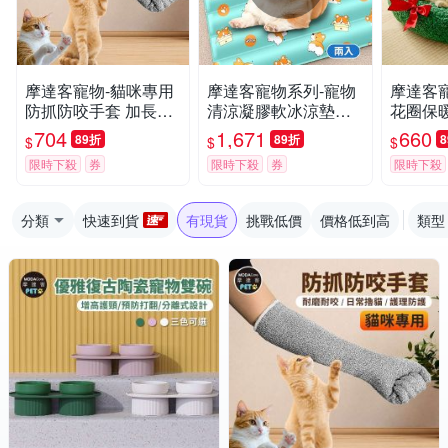
摩達客寵物-貓咪專用
摩達客寵物系列-寵物
摩達客
防抓防咬手套 加長護
清涼凝膠軟冰涼墊超
花圈保
臂 耐磨耐咬 日常撸貓
值二入組__柯基L 夏
貓窩狗窩
704
1,671
660
89折
89折
$
$
$
護理防護
日毛孩解暑首選 熱銷
厚氛圍
限時下殺
券
限時下殺
券
限時下殺
品 人也可使用
分類
快速到貨
有現貨
挑戰低價
價格低到高
類型