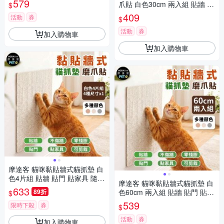
579
爪貼 白色30cm 兩入組 貼牆 貼
$
裁 不易殘膠 不易傷牆
門 貼家具 隨處可貼附背膠 可剪
409
活動
券
$
裁 不易殘膠 不易傷牆
活動
券
加入購物車
加入購物車
摩達客 貓咪黏貼牆式貓抓墊 白
色4片組 貼牆 貼門 貼家具 隨處
摩達客 貓咪黏貼牆式貓抓墊 白
可貼附背膠 可剪裁 不易殘膠 不
633
89折
色60cm 兩入組 貼牆 貼門 貼家
$
易傷牆
具 隨處可貼附背膠 可剪裁 不易
539
限時下殺
券
$
殘膠 不易傷牆
活動
券
加入購物車