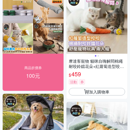
摩達客寵物 貓咪自嗨解悶棉繩
耐咬鈴鐺花朵+紅蘿蔔造型咬咬
商品折價券
兩入組 舒壓寵物玩具
459
100元
$
活動
券
加入購物車