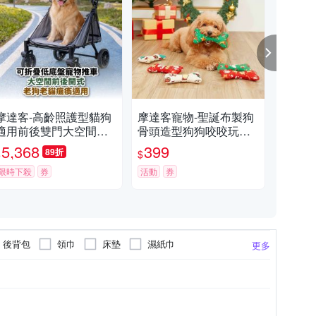
摩達客-高齡照護型貓狗
摩達客寵物-聖誕布製狗
摩達
適用前後雙門大空間可
骨頭造型狗狗咬咬玩具
分
折疊低底盤寵物推車/多
兩入組_圖案顏色隨機出
車/
5,368
399
5,
89折
$
$
$
色可選/55KG以下猫狗適
貨_發聲玩具耶誕禮物
狗
用
限時下殺
券
活動
券
限時
後背包
領巾
床墊
濕紙巾
更多
配飾
雨衣
襪子
提籃