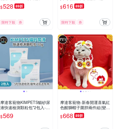
組-溶解清潔耳垢滴耳液一瓶
齒自嗨耐咬解悶寵物玩具
528
616
89折
89折
$
$
搞定
限時下殺
券
限時下殺
券
摩達客寵物KIMPETS貓砂尿
摩達客寵物-新春開運喜氣紅
液快速檢測顆粒包*2包入-貓
色醒獅帽子圍脖兩件組(變身
咪血尿腎炎結石等初步可能
系列貓咪狗狗適用)-2種尺寸
569
668
89折
$
$
症狀寵物健康
可選