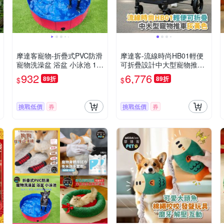
摩達客寵物-折疊式PVC防滑
摩達客-流線時尚HB01輕便
寵物洗澡盆 浴盆 小泳池 10
可折疊設計中大型寵物推車/
0*30cm 大小型寵物適用
灰黃色款/60KG以下猫狗適
932
6,776
89折
89折
$
$
用
挑戰低價
券
挑戰低價
券