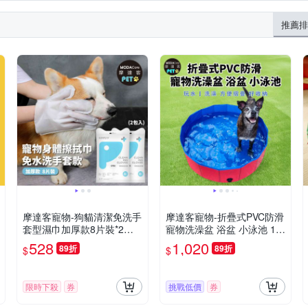
推薦排
摩達客寵物-狗貓清潔免洗手
摩達客寵物-折疊式PVC防滑
套型濕巾加厚款8片裝*2包-
寵物洗澡盆 浴盆 小泳池 12
乾洗擦澡除臭按摩遛狗後擦
0*30cm 大小型寵物適用
528
1,020
89折
89折
$
$
拭
限時下殺
券
挑戰低價
券