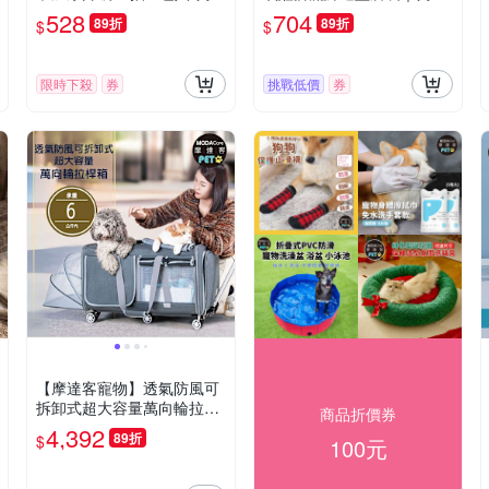
身體清潔護理
春節拜年寵物衣 尺寸可選
528
704
89折
89折
$
$
限時下殺
券
挑戰低價
券
【摩達客寵物】透氣防風可
拆卸式超大容量萬向輪拉桿
商品折價券
箱 寵物包 約6kg貓狗適用
4,392
89折
$
100元
(外出必備 攜帶便利)