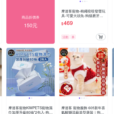
摩達客寵物-棉繩咬咬發聲玩
具-可愛大頭魚-狗猫磨牙互
商品折價券
動紓壓_陪伴布娃娃自嗨解
469
$
150元
悶
活動
券
摩達客寵物KIMPETS寵物濕
摩達客 寵物服飾 605新年喜
巾加厚升級80抽*2包入-狗貓
氣醒獅流蘇造型唐裝｜狗貓