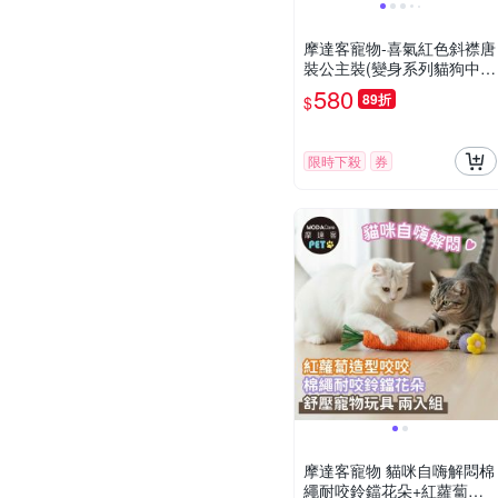
摩達客寵物-喜氣紅色斜襟唐
裝公主裝(變身系列貓狗中小
型犬貓適用) 4種尺寸可選
580
89折
$
限時下殺
券
摩達客寵物 貓咪自嗨解悶棉
繩耐咬鈴鐺花朵+紅蘿蔔造