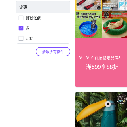
優惠
挑戰低價
券
活動
清除所有條件
8/1-8/19 寵物指定品滿599享88折
滿599享88折