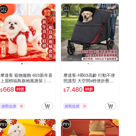
摩達客 寵物服飾 603新年喜
摩達客-HB03高齡 行動不便
上眉梢福鳥旗袍風唐裝｜狗
照護型 大空間x輕便折疊寵
貓春節拜年寵物衣 尺寸可選
物推車 黑紅色款/40KG以下
668
7,480
89折
89折
$
$
貓狗適用
挑戰低價
券
挑戰低價
券