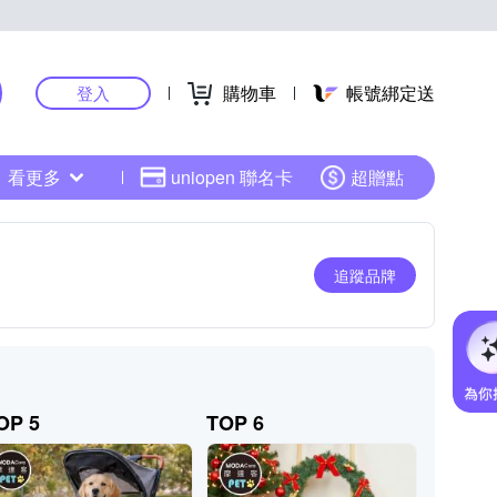
購物車
帳號綁定送
登入
看更多
uniopen 聯名卡
超贈點
追蹤品牌
OP 5
TOP 6
TOP