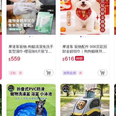
摩達客寵物-狗貓清潔免洗手
摩達客 寵物配件 006宮廷招
套型濕巾-櫻花味6片裝*2包-
財金鎖領巾｜狗狗貓咪拜年
乾洗擦澡除臭按摩遛狗後擦
服飾配件寵物衣 尺寸可選
559
616
89折
$
$
拭
活動
券
挑戰低價
券