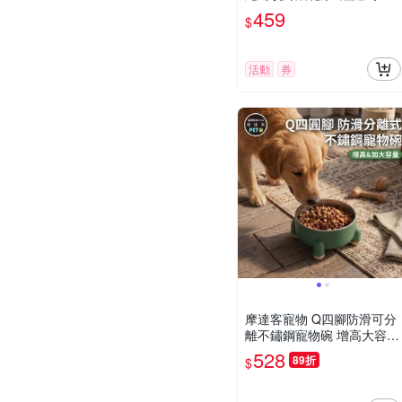
型咬咬兩入組 舒壓寵物玩具
459
$
活動
券
摩達客寵物 Q四腳防滑可分
離不鏽鋼寵物碗 增高大容量
飼料碗 貓狗通用
528
89折
$