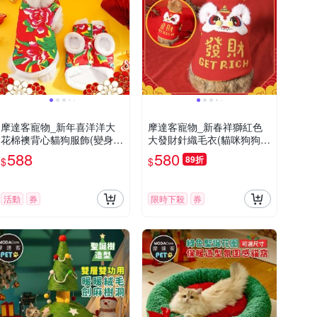
摩達客寵物_新年喜洋洋大
摩達客寵物_新春祥獅紅色
花棉襖背心貓狗服飾(變身系
大發財針織毛衣(貓咪狗狗服
列中小型犬貓適用)多尺寸可
飾)中小型犬貓-5種尺寸可選
588
580
89折
$
$
選
活動
券
限時下殺
券