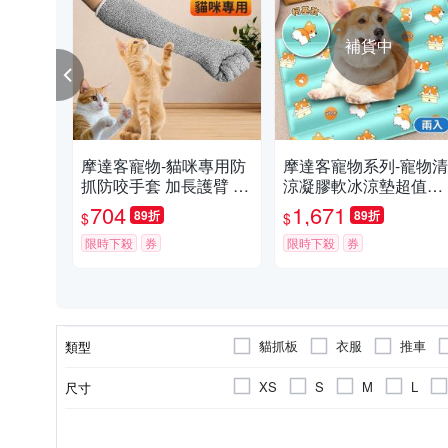
補貨中
摩達客寵物-貓咪專用防
摩達客寵物系列-寵物清
抓防咬手套 加長護臂 耐
涼凝膠軟冰涼墊超值二
磨耐咬 日常撸貓 護理防
入組__柯基L 夏日毛孩
704
1,671
89折
89折
$
$
護
解暑首選 熱銷品 人也
限時下殺
券
使用
限時下殺
券
貓抓板
衣服
推車
類型
飲水器
餐碗
側背包
XS
S
M
L
尺寸
行為訓練用品
運輸籠
寵物均適用
狗
貓
鼠/兔
貓狗皆適用
顏色
適用動物類別
適用對象