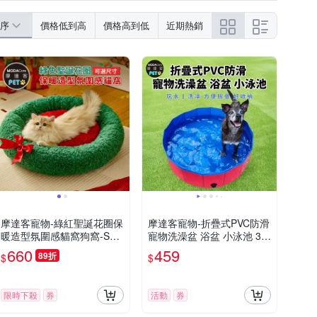
序
價格低到高
價格高到低
近期熱銷
摩達客寵物-綠紅聖誕花圈保
摩達客寵物-折疊式PVC防滑
暖造型氛圍感貓窩狗窩-S號-
寵物洗澡盆 浴盆 小泳池 30*
保暖加厚氛圍感寵物墊
10cm 大小型寵物適用
660
459
89折
$
$
限時下殺
券
活動
券