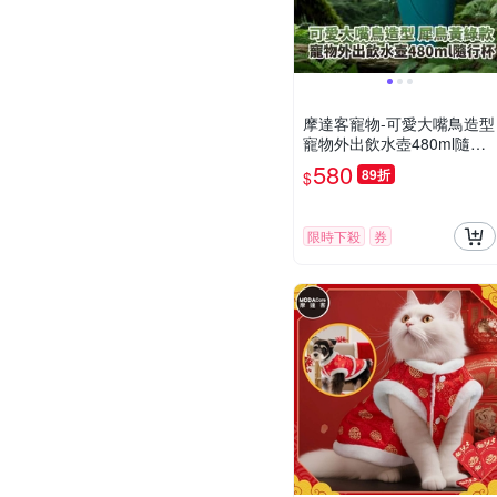
摩達客寵物-可愛大嘴鳥造型
寵物外出飲水壺480ml隨行
杯寵物杯-犀鳥黃綠款遛狗適
580
89折
$
用
限時下殺
券