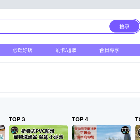
搜尋
必逛好店
刷卡/超取
會員專享
TOP 3
TOP 4
T