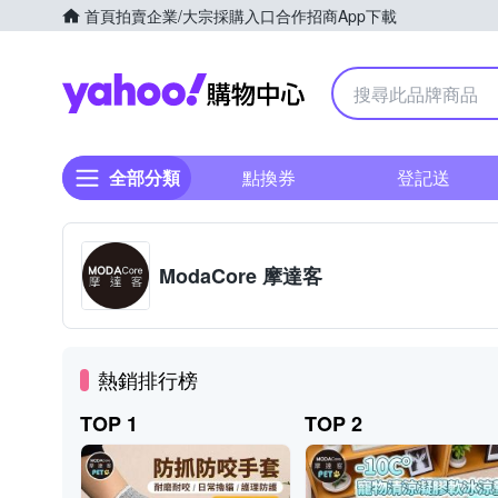
首頁
拍賣
企業/大宗採購入口
合作招商
App下載
Yahoo購物中心
全部分類
點換券
登記送
ModaCore 摩達客
熱銷排行榜
TOP 1
TOP 2