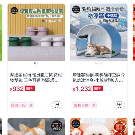
摩達客寵物 優雅復古陶瓷寵
摩達客寵物-狗狗貓咪空調冷
物雙碗 三色可選 增高護頸
氣房冰涼窩-小號款附8入冰
防打翻飼料碗 貓狗通用
晶盒-狗窩貓窩毛孩冰屋
932
1,232
89折
89折
$
$
限時下殺
券
限時下殺
券