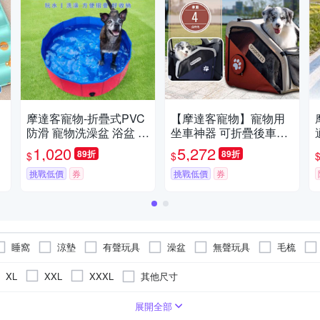
摩達客寵物-折疊式PVC
【摩達客寵物】寵物用
防滑 寵物洗澡盆 浴盆 小
坐車神器 可折疊後車寵
泳池 120*30cm 大小型
物籠 咖色 免安裝 適用中
1,020
5,272
89折
89折
$
$
可
寵物適用
小型犬 (外出必備 攜帶
挑戰低價
券
便利)
挑戰低價
券
睡窩
涼墊
有聲玩具
澡盆
無聲玩具
毛梳
拉繩
胸背
逗貓玩具
眼耳清潔除痕
寵物用品耗材
其他尺寸
XL
XXL
XXXL
其他類型
貓
展開全部