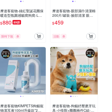
摩達客寵物-綠紅聖誕花圈保
摩達客寵物-眼部濕巾清潔棉
暖造型氛圍感貓窩狗窩-L號-
200片/罐裝-臉部清潔 眼屎
保暖加厚氛圍感寵物墊
淚痕清潔擦拭 貓狗特寵皆適
880
459
89折
$
$
用
限時下殺
券
活動
券
摩達客寵物KIMPETS狗貓寵
摩達客寵物-狗貓紓壓磨牙玩
物潔耳液100ml升級款*2入
具-小怪獸+圈圈兩件C組-潔