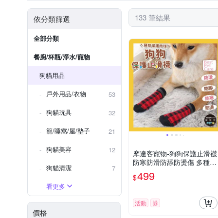
133 筆結果
依分類篩選
全部分類
餐廚/杯瓶/淨水/寵物
狗貓用品
戶外用品/衣物
53
狗貓玩具
32
籠/睡窩/屋/墊子
21
狗貓美容
12
摩達客寵物-狗狗保護止滑襪
防寒防滑防舔防燙傷 多種款
狗貓清潔
7
式尺寸可選 保護肉球 大狗
499
$
中小型犬適用
看更多
活動
券
價格