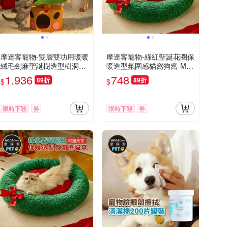
摩達客寵物-雙層雙功用暖暖
摩達客寵物-綠紅聖誕花圈保
絨毛劍麻聖誕樹造型樹洞貓
暖造型氛圍感貓窩狗窩-M
窩+猫抓板耐磨猫咪玩具
號-保暖加厚氛圍感寵物墊
1,936
748
89折
89折
$
$
限時下殺
券
限時下殺
券