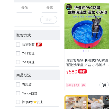
-
確定
取貨方式
快速到貨
7-11常溫
摩達客寵物-折疊式PVC防滑
7-11冷凍
寵物洗澡盆 浴盆 小泳池 60*
20cm 大小型寵物適用
580
89折
$
商品狀況
有現貨
限時下殺
券
Yahoo自營
評價4顆
以上