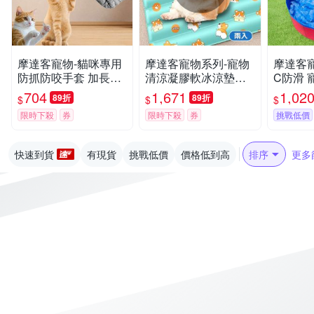
摩達客寵物-貓咪專用
摩達客寵物系列-寵物
摩達客寵
防抓防咬手套 加長護
清涼凝膠軟冰涼墊超
C防滑 
臂 耐磨耐咬 日常撸貓
值二入組__柯基L 夏
盆 小泳池
704
1,671
1,02
89折
89折
$
$
$
護理防護
日毛孩解暑首選 熱銷
大小型
限時下殺
券
限時下殺
券
挑戰低價
品 人也可使用
快速到貨
有現貨
挑戰低價
價格低到高
排序
更多