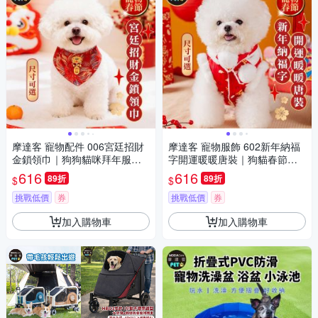
摩達客 寵物配件 006宮廷招財
摩達客 寵物服飾 602新年納福
金鎖領巾｜狗狗貓咪拜年服飾
字開運暖暖唐裝｜狗貓春節拜
配件寵物衣 尺寸可選
年寵物衣 尺寸可選
616
616
89折
89折
$
$
挑戰低價
券
挑戰低價
券
加入購物車
加入購物車