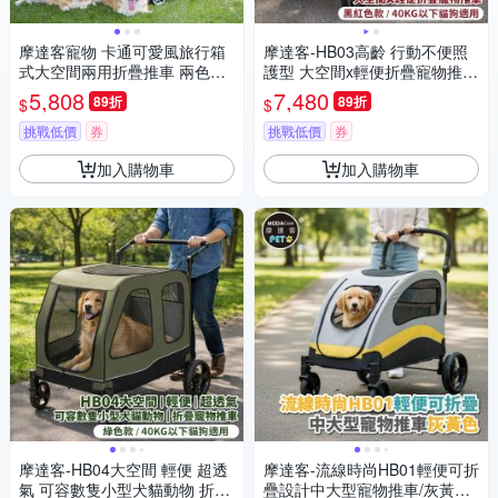
摩達客寵物 卡通可愛風旅行箱
摩達客-HB03高齡 行動不便照
式大空間兩用折疊推車 兩色可
護型 大空間x輕便折疊寵物推車
選 狗窩貓窩外出露營
黑紅色款/40KG以下貓狗適用
5,808
7,480
89折
89折
$
$
挑戰低價
券
挑戰低價
券
加入購物車
加入購物車
摩達客-HB04大空間 輕便 超透
摩達客-流線時尚HB01輕便可折
氣 可容數隻小型犬貓動物 折疊
疊設計中大型寵物推車/灰黃色