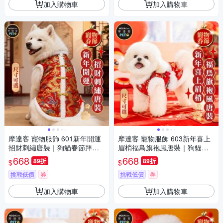
加入購物車
加入購物車
摩達客 寵物服飾 601新年開運
摩達客 寵物服飾 603新年喜上
招財刺繡唐裝｜狗貓春節拜年
眉梢福鳥旗袍風唐裝｜狗貓春
寵物衣 尺寸可選
節拜年寵物衣 尺寸可選
668
668
89折
89折
$
$
挑戰低價
券
挑戰低價
券
加入購物車
加入購物車