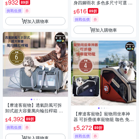
932
89折
身四腳雨衣 多色多尺寸可選 反
$
光條 防水 雨天外出必備
616
挑戰低價
券
89折
$
挑戰低價
券
加入購物車
加入購物車
【摩達客寵物】透氣防風可拆
卸式超大容量萬向輪拉桿箱 寵
【摩達客寵物】寵物用坐車神
物包 約6kg貓狗適用 (外出必備
4,392
89折
器 可折疊後車寵物籠 咖色 免安
$
攜帶便利)
裝 適用中小型犬 (外出必備 攜
5,272
挑戰低價
券
89折
$
帶便利)
挑戰低價
券
加入購物車