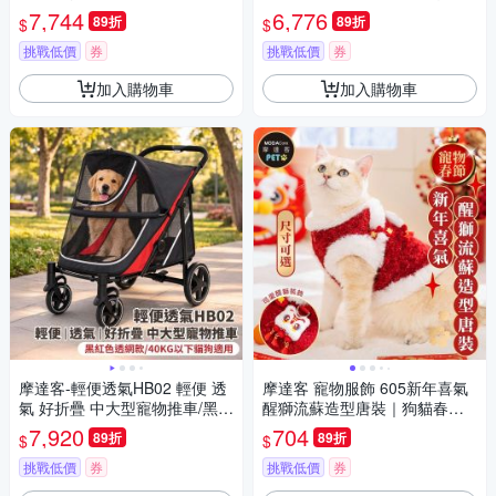
寵物推車/綠色款/40KG以下貓
款/60KG以下猫狗適用
7,744
6,776
89折
89折
$
$
狗適用
挑戰低價
券
挑戰低價
券
加入購物車
加入購物車
摩達客-輕便透氣HB02 輕便 透
摩達客 寵物服飾 605新年喜氣
氣 好折疊 中大型寵物推車/黑紅
醒獅流蘇造型唐裝｜狗貓春節
色透網款/40KG以下貓狗適用
拜年寵物衣 尺寸可選
7,920
704
89折
89折
$
$
挑戰低價
券
挑戰低價
券