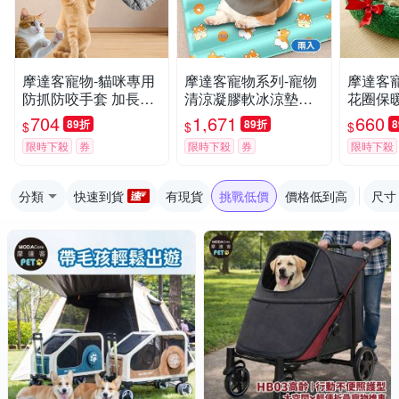
摩達客寵物-貓咪專用
摩達客寵物系列-寵物
摩達客
防抓防咬手套 加長護
清涼凝膠軟冰涼墊超
花圈保
臂 耐磨耐咬 日常撸貓
值二入組__柯基L 夏
貓窩狗窩
704
1,671
660
89折
89折
$
$
$
護理防護
日毛孩解暑首選 熱銷
厚氛圍
限時下殺
券
限時下殺
券
限時下殺
品 人也可使用
分類
快速到貨
有現貨
挑戰低價
價格低到高
尺寸