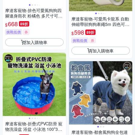
摩達客寵物-拚色可愛風狗狗四
腳連身雨衣 粉橘色 多尺寸可選
摩達客寵物-可愛馬卡龍系 自動
比熊泰迪小型犬適用 反光條 防
668
89折
伸縮帶狀狗狗牽繩5m 四色可選
$
水 雨天外出衣
戶外遛狗 安全牽引繩150kg拉
598
挑戰低價
券
89折
$
力大型犬可hold
挑戰低價
券
加入購物車
加入購物車
摩達客寵物-折疊式PVC防滑 寵
物洗澡盆 浴盆 小泳池 100*30c
摩達客寵物-都會風狗狗全包連
m 大小型寵物適用