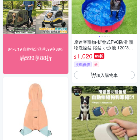
摩達客寵物-折疊式PVC防滑 寵
物洗澡盆 浴盆 小泳池 120*30c
8/1-8/19 寵物指定品滿599享88折
m 大小型寵物適用
1,020
89折
滿599享88折
$
挑戰低價
券
加入購物車