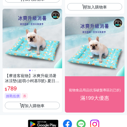
加入購物車
【摩達客寵物】冰爽升級消暑
冰涼墊(超萌小柯基S號)-夏日解
暑首選熱銷品
789
$
寵物食品用品抗漲破盤專區2(已折)
挑戰低價
券
滿199大優惠
加入購物車