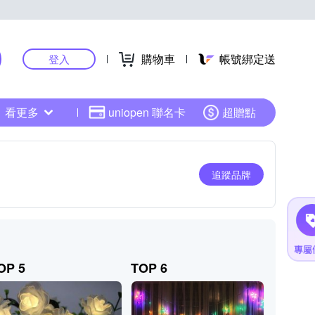
購物車
帳號綁定送
登入
看更多
uniopen 聯名卡
超贈點
追蹤品牌
OP 5
TOP 6
TOP