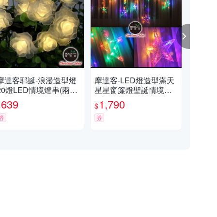
摩達客耶誕-浪漫造型燈
摩達客-LED燈造型滿天
摩達
20燈LED情境燈串(兩款
星星窗簾燈聖誕情境燈_
串暖
可選/暖白光透明線/電池
彩色光透明線 | 附贈IC控
用充
639
1,790
5
$
$
$
+USB兩用充電)
制器_插電式 本島免運
燈
券
費
券
券