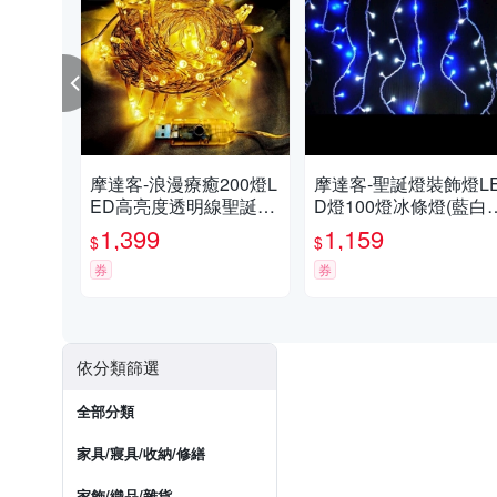
摩達客-浪漫療癒200燈L
摩達客-聖誕燈裝飾燈L
ED高亮度透明線聖誕燈
D燈100燈冰條燈(藍白
樹燈串-暖白光(附USB插
光)(附控制器跳機) 本島
1,399
1,159
$
$
頭+控制器)
免運費
券
券
依分類篩選
全部分類
家具/寢具/收納/修繕
家飾/織品/雜貨