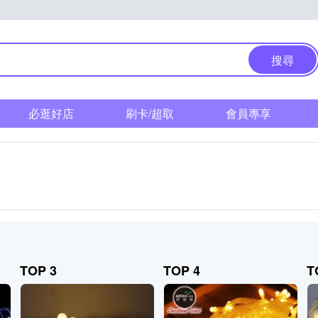
搜尋
必逛好店
刷卡/超取
會員專享
TOP 3
TOP 4
T