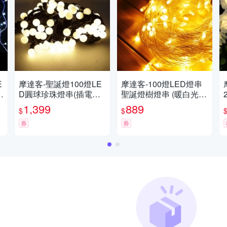
E
摩達客-聖誕燈100燈LE
摩達客-100燈LED燈串
D圓球珍珠燈串(插電式/
聖誕燈樹燈串 (暖白光透
暖白光黑線/ 附控制器跳
明線)(附IC控制器)高亮
1,399
889
$
$
機)(高亮度又省電)
度省電
券
券