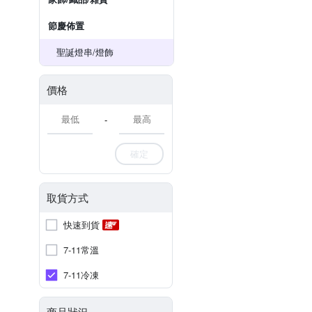
節慶佈置
聖誕燈串/燈飾
價格
-
確定
取貨方式
快速到貨
7-11常溫
7-11冷凍
商品狀況