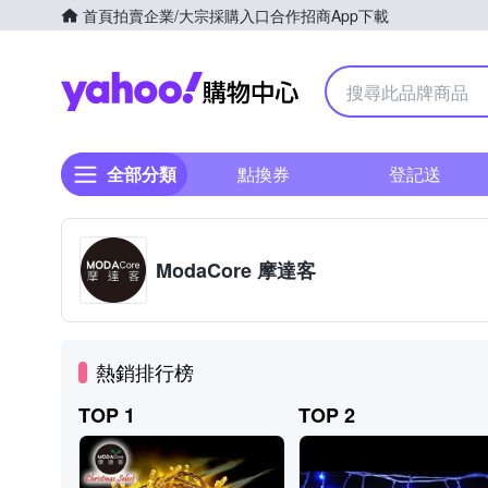
首頁
拍賣
企業/大宗採購入口
合作招商
App下載
Yahoo購物中心
全部分類
點換券
登記送
ModaCore 摩達客
熱銷排行榜
TOP 1
TOP 2