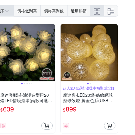
序
價格低到高
價格高到低
近期熱銷
超人氣耶誕禮 溫暖幸福聖誕燈飾
摩達客耶誕-浪漫造型燈20
摩達客-LED20燈-絲線網球
燈LED情境燈串(兩款可選/
燈球殼燈-黃金色系(USB &
暖白光透明線/電池+USB兩
電池二用款)
639
899
$
$
用充電)
券
券