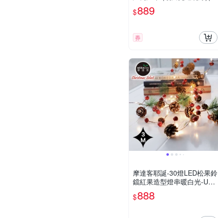
IC控制器)高亮度省電
889
$
券
摩達客耶誕-30燈LED松果鈴
鐺紅果造型燈串暖白光-USB
電池盒兩用充電
888
$