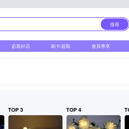
搜尋
必逛好店
刷卡/超取
會員專享
TOP 3
TOP 4
T