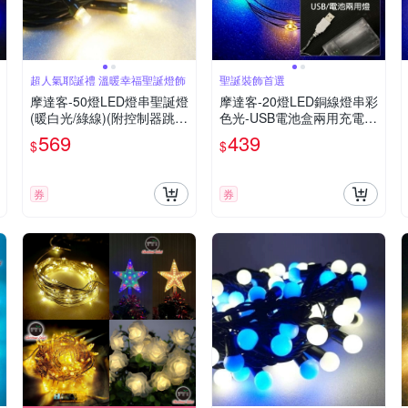
超人氣耶誕禮 溫暖幸福聖誕燈飾
聖誕裝飾首選
摩達客-50燈LED燈串聖誕燈
摩達客-20燈LED銅線燈串彩
(暖白光/綠線)(附控制器跳
色光-USB電池盒兩用充電-
機)高亮度又省電
浪漫星星燈聖誕燈串
569
439
$
$
券
券