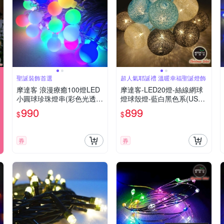
聖誕裝飾首選
超人氣耶誕禮 溫暖幸福聖誕燈飾
摩達客 浪漫療癒100燈LED
摩達客-LED20燈-絲線網球
小圓球珍珠燈串(彩色光透明
燈球殼燈-藍白黑色系(USB
線/USB接頭)聖誕燈
& 電池二用款)
990
899
$
$
券
券