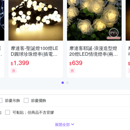
E
摩達客-聖誕燈100燈LE
摩達客耶誕-浪漫造型燈
D圓球珍珠燈串(插電式/
20燈LED情境燈串(兩款
暖白光黑線/ 附控制器跳
可選/暖白光透明線/電池
1,399
639
$
$
機)(高亮度又省電)
+USB兩用充電)
券
券
節慶吊飾
節慶擺飾
勾
可黏貼；但商品不含背膠
展開全部