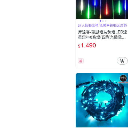
超人氣耶誕禮 溫暖幸福耶誕燈飾
摩達客-聖誕燈裝飾燈LED流
星燈串8條燈(四彩光插電式/
單燈長50cm) 本島免運費
1,490
$
券