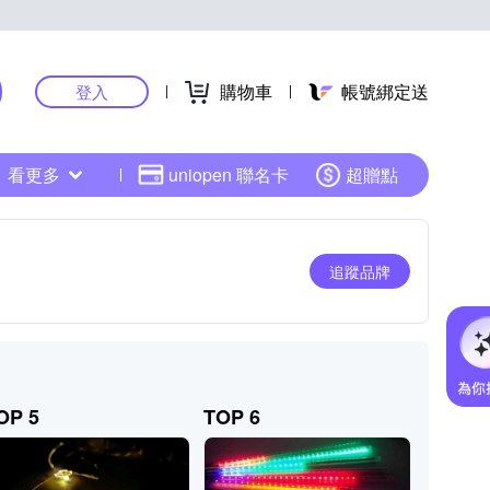
購物車
帳號綁定送
登入
看更多
uniopen 聯名卡
超贈點
追蹤品牌
OP 5
TOP 6
TOP