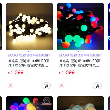
超人氣耶誕禮 溫暖幸福聖誕燈飾
超人氣耶誕禮 溫暖幸福聖誕燈飾
摩達客-聖誕燈100燈LED圓
摩達客-聖誕燈100燈LED圓
球珍珠燈串(插電式/暖白光
球珍珠燈串(插電式/彩色光
黑線/ 附控制器跳機)(高亮度
黑線/ 附控制器跳機)(高亮度
1,399
1,399
$
$
又省電)
又省電)
券
券