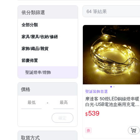
64 筆結果
依分類篩選
全部分類
家具/寢具/收納/修繕
家飾/織品/雜貨
節慶佈置
聖誕燈串/燈飾
價格
聖誕裝飾首選
摩達客 50燈LED銅線燈串暖
-
白光-USB電池盒兩用充電-
浪漫星星燈聖誕燈串
539
$
確定
券
取貨方式