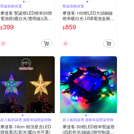
聖誕裝飾首選
聖誕裝飾首選
摩達客 聖誕燈LED燈串20燈
摩達客-100燈LED大頭銅線
電池燈(暖白光/透明線)(高亮
燈串暖白光-USB電池盒兩用
度又環保)
充電(贈遙控器)浪漫星星燈
399
859
$
$
聖誕燈串
券
券
超人氣耶誕禮 溫暖幸福聖誕燈飾
超人氣耶誕禮 溫暖幸福聖誕燈飾
摩達客-16cm 樹頂星含LED
摩達客-50燈LED燈串聖誕燈
燈插電式(彩光/暖白光可選)
(四彩色光/綠線)(附控制器跳