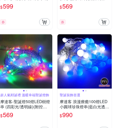
機)高亮度又省電
599
569
$
$
券
券
超人氣耶誕禮 溫暖幸福聖誕燈飾
聖誕裝飾首選
摩達客-聖誕燈50燈LED樹燈
摩達客 浪漫療癒100燈LED
串 (四彩光/透明線)(附控制
小圓球珍珠燈串(藍白光透明
器跳機)高亮度又省電
線/USB接頭)聖誕燈
569
990
$
$