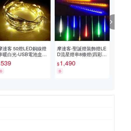
摩達客 50燈LED銅線燈
摩達客-聖誕燈裝飾燈LE
摩達
串暖白光-USB電池盒兩
D流星燈串8條燈(四彩光
誕燈
用充電-浪漫星星燈聖誕
插電式/單燈長50cm) 本
制器
539
1,490
5
$
$
$
燈串
島免運費
券
券
券