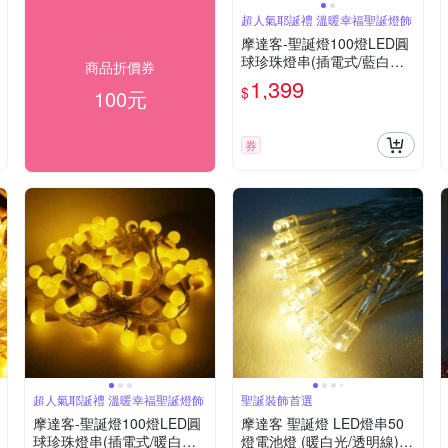
超人氣耶誕禮 溫暖幸福聖誕燈飾
摩達客-聖誕燈100燈LED圓
球珍珠燈串(插電式/藍白光
商品折價券
黑線/ 附控制器跳機)(高亮度
1,399
$
100元
又省電)
券
超人氣耶誕禮 溫暖幸福聖誕燈飾
聖誕裝飾首選
摩達客-聖誕燈100燈LED圓
摩達客 聖誕燈 LED燈串50
球珍珠燈串(插電式/暖白光
燈電池燈 (暖白光/透明線)