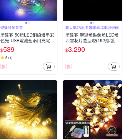
聖誕裝飾首選
超人氣耶誕禮 溫暖幸福聖誕燈飾
摩達客 50燈LED銅線燈串彩
摩達客 聖誕燈裝飾燈LED燈
色光-USB電池盒兩用充電-
四雪花片造型燈(192燈/藍白
浪漫星星燈聖誕燈串
光)(附控制器跳機) 本島免運
539
3,290
$
$
費
5
(
1
)
券
券