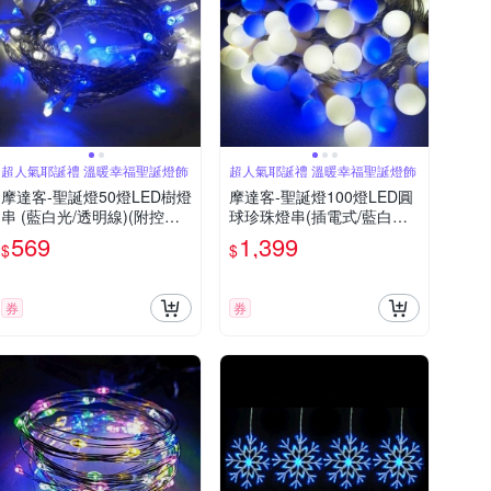
超人氣耶誕禮 溫暖幸福聖誕燈飾
超人氣耶誕禮 溫暖幸福聖誕燈飾
摩達客-聖誕燈50燈LED樹燈
摩達客-聖誕燈100燈LED圓
串 (藍白光/透明線)(附控制
球珍珠燈串(插電式/藍白光
器跳機)高亮度又省電
透明線/ 附控制器跳機)(高亮
569
1,399
$
$
度又省電)
券
券