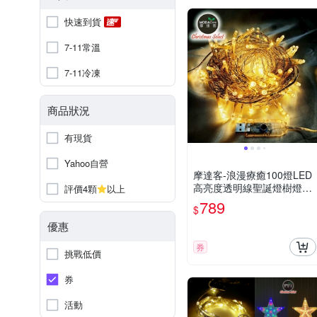
快速到貨
7-11常溫
7-11冷凍
商品狀況
有現貨
Yahoo自營
摩達客-浪漫療癒100燈LED
高亮度透明線聖誕燈樹燈串-
評價4顆
以上
(3色可選)(附USB接頭+控制
789
$
器)
優惠
券
挑戰低價
券
活動