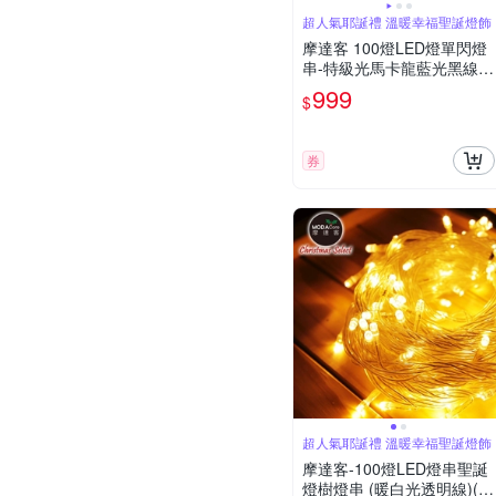
超人氣耶誕禮 溫暖幸福聖誕燈飾
摩達客 100燈LED燈單閃燈
串-特級光馬卡龍藍光黑線插
電式/環保省電高亮度/室內
999
$
情境燈串
券
超人氣耶誕禮 溫暖幸福聖誕燈飾
摩達客-100燈LED燈串聖誕
燈樹燈串 (暖白光透明線)(附