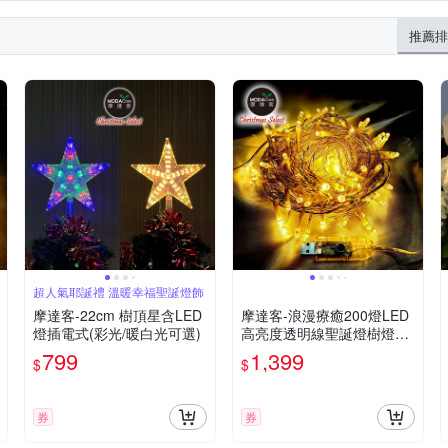
推薦排
超人氣耶誕禮 溫暖幸福聖誕燈飾
摩達客-22cm 樹頂星含LED
摩達客-浪漫療癒200燈LED
燈插電式(彩光/暖白光可選)
高亮度透明線聖誕燈樹燈串-
暖白光(附USB插頭+控制器)
799
1,399
$
$
券
券