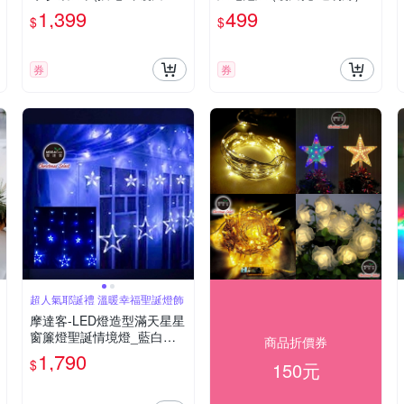
透明線/ 附控制器跳機)(高亮
(高亮度又環保)
1,399
499
$
$
度又省電)
券
券
超人氣耶誕禮 溫暖幸福聖誕燈飾
摩達客-LED燈造型滿天星星
窗簾燈聖誕情境燈_藍白光
商品折價券
透明線 | 附贈IC控制器_插電
1,790
$
150元
式 本島免運費