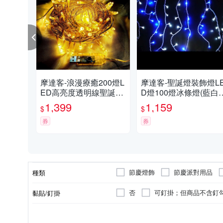
摩達客-浪漫療癒200燈L
摩達客-聖誕燈裝飾燈L
ED高亮度透明線聖誕燈
D燈100燈冰條燈(藍白
樹燈串-暖白光(附USB插
光)(附控制器跳機) 本島
1,399
1,159
$
$
頭+控制器)
免運費
券
券
節慶燈飾
節慶派對用品
種類
否
可釘掛；但商品不含釘
黏貼/釘掛
不需組裝
需DIY自行組裝
組裝方式