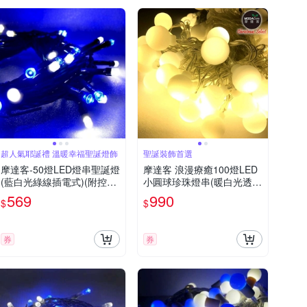
超人氣耶誕禮 溫暖幸福聖誕燈飾
聖誕裝飾首選
摩達客-50燈LED燈串聖誕燈
摩達客 浪漫療癒100燈LED
(藍白光綠線插電式)(附控制
小圓球珍珠燈串(暖白光透明
器)(高亮度又省電)
線/USB接頭)聖誕燈
569
990
$
$
券
券