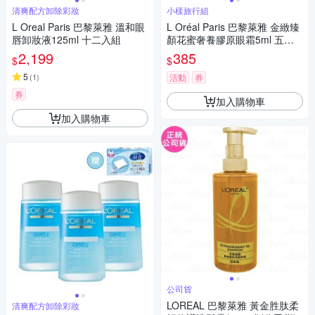
清爽配方卸除彩妝
小樣旅行組
L Oreal Paris 巴黎萊雅 溫和眼
L Oréal Paris 巴黎萊雅 金緻臻
唇卸妝液125ml 十二入組
顏花蜜奢養膠原眼霜5ml 五入
組(25ml) 公司貨
2,199
385
$
$
5
(
1
)
活動
券
券
加入購物車
加入購物車
公司貨
LOREAL 巴黎萊雅 黃金胜肽柔
清爽配方卸除彩妝