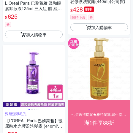
韌修護洗髮露(440ml)(公司貨)
L Oreal Paris 巴黎萊雅 溫和眼
428
唇卸妝液125ml 三入組 贈 絲花
89折
$
化妝棉(80+2)片 公司貨
625
$
限時下殺
券
券
加入購物車
加入購物車
深層潔淨毛孔
七夕送禮提案★雅詩蘭黛,資生堂▼結帳88折
【L’OREAL Paris 巴黎萊雅】玻
滿1件享88折
尿酸水光豐盈洗髮露 (440ml/
瓶)