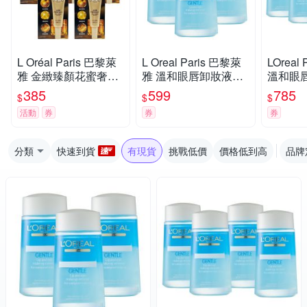
L Oréal Paris 巴黎萊
L Oreal Paris 巴黎萊
LOreal
雅 金緻臻顏花蜜奢養
雅 溫和眼唇卸妝液12
溫和眼唇
膠原眼霜5ml 五入組(2
5ml 三入組
四入組
385
599
785
$
$
$
5ml) 公司貨
活動
券
券
券
分類
快速到貨
有現貨
挑戰低價
價格低到高
品牌