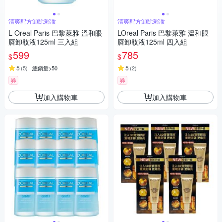
清爽配方卸除彩妝
清爽配方卸除彩妝
L Oreal Paris 巴黎萊雅 溫和眼
LOreal Paris 巴黎萊雅 溫和眼
唇卸妝液125ml 三入組
唇卸妝液125ml 四入組
599
785
$
$
5
5
(
5
)
總銷量>50
(
2
)
券
券
加入購物車
加入購物車