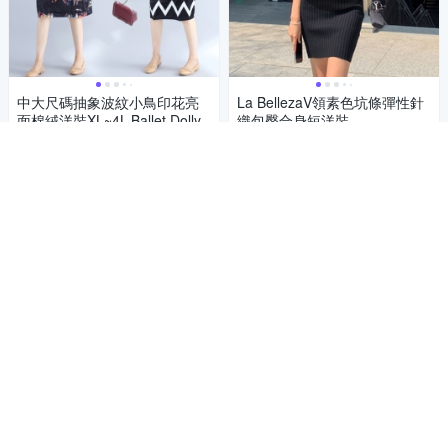
中大尺碼抽象波紋小鳥印花亮
La BellezaV領素色坑條彈性針
面棉絨洋裝XL~4L-Ballet Dolly
織包臀合身短洋裝
245
245
$
$
活動
券
活動
券
加入購物車
貨到通知我
補貨中
補貨中