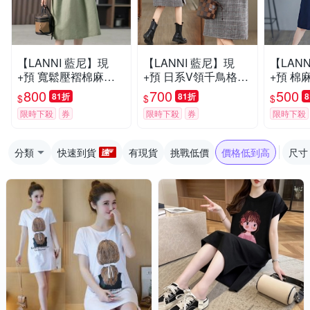
【LANNI 藍尼】現
【LANNI 藍尼】現
【LAN
+預 寬鬆壓褶棉麻連
+預 日系V領千鳥格背
+預 棉
衣裙(連身裙/中長款/
心連身裙(長裙/洋裝/
裝(女裝
800
700
500
81折
81折
$
$
$
顯瘦)
毛呢)
裝/連身
限時下殺
券
限時下殺
券
限時下殺
分類
快速到貨
有現貨
挑戰低價
價格低到高
尺寸