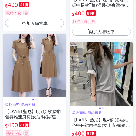
身裙/長裙)
400
81折
碼中長款T恤(洋裝/連身裙/短袖/
$
居家)
400
限時下殺
券
81折
$
限時下殺
券
加入購物車
加入購物車
柔軟面料 簡約剪裁
【LANNI 藍尼】現+預 收腰翻
柔軟面料 簡約剪裁
領典雅連身裙(女裝/洋裝/連身
【LANNI 藍尼】現+預 短袖純
裙/長版上衣/休閒/氣質)
400
81折
色中長裙兩件套(女上衣/短袖/
$
兩件式套裝)
400
限時下殺
券
81折
$