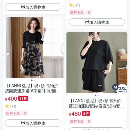
5
(
1
)
加入購物車
限時下殺
券
加入購物車
【LANNI 藍尼】現+預 長袖拼
接圖騰連身裙(A字裙/中長/圓
領)
400
81折
$
【LANNI 藍尼】現+預 簡約百
搭短袖運動套裝(春夏/短袖套
5
(
1
)
裝/居家服/版型偏小)
480
限時下殺
券
8折
$
限時下殺
券
加入購物車