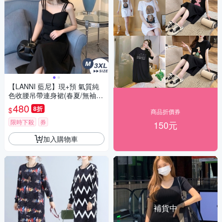
【LANNI 藍尼】現+預 氣質純
色收腰吊帶連身裙(春夏/無袖連
身洋裝/吊帶長裙/版型偏小)
480
8折
$
商品折價券
限時下殺
券
150元
加入購物車
補貨中