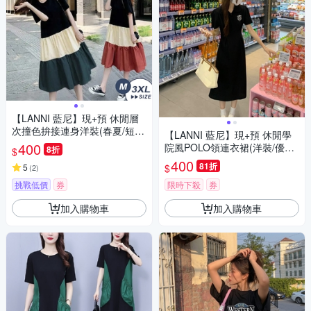
【LANNI 藍尼】現+預 休閒層
次撞色拚接連身洋裝(春夏/短袖
【LANNI 藍尼】現+預 休閒學
上身/中長款連身裙/蛋糕裙/收腰
400
院風POLO領連衣裙(洋裝/優雅/
8折
$
設計)
短袖)
400
81折
$
5
(
2
)
挑戰低價
券
限時下殺
券
加入購物車
加入購物車