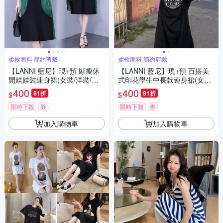
柔軟面料 簡約剪裁
柔軟面料 簡約剪裁
【LANNI 藍尼】現+預 顯瘦休
【LANNI 藍尼】現+預 百搭美
閒娃娃裝連身裙(女裝/洋裝/連
式印花學生中長款連身裙(女上
身裙/長版上衣/休閒/氣質)
衣/短袖/連衣裙)
400
400
81折
81折
$
$
限時下殺
券
限時下殺
券
加入購物車
加入購物車