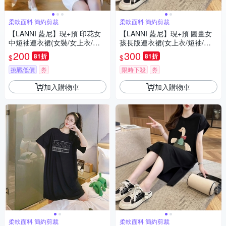
柔軟面料 簡約剪裁
柔軟面料 簡約剪裁
【LANNI 藍尼】現+預 印花女
【LANNI 藍尼】現+預 圖畫女
中短袖連衣裙(女裝/女上衣/長
孩長版連衣裙(女上衣/短袖/休
版上衣/休閒/百搭/T恤/M-3XL)
閒)
200
300
81折
81折
$
$
挑戰低價
券
限時下殺
券
加入購物車
加入購物車
柔軟面料 簡約剪裁
柔軟面料 簡約剪裁