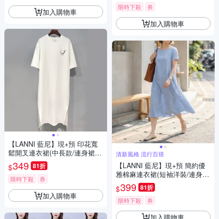
限時下殺
券
加入購物車
加入購物車
【LANNI 藍尼】現+預 印花寬
鬆開叉連衣裙(中長款/連身裙/
清新風格 流行百搭
短袖)
349
【LANNI 藍尼】現+預 簡約優
81折
$
雅棉麻連衣裙(短袖洋裝/連身
限時下殺
券
裙/裙子/日系)
399
81折
$
加入購物車
限時下殺
券
加入購物車