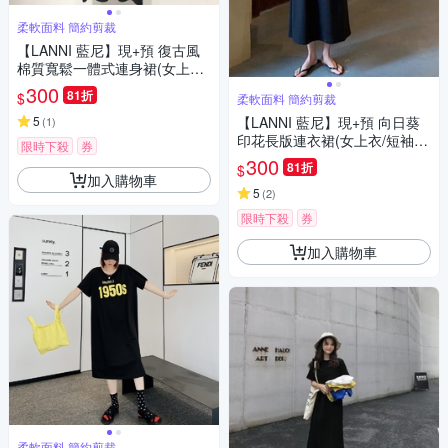
柔軟面料 簡約剪裁
【LANNI 藍尼】現+預 復古風
棉質寬鬆一體式連身裙(女上衣/
短袖/連衣裙)
300
81折
$
柔軟面料 簡約剪裁
5
【LANNI 藍尼】現+預 向日葵
(
1
)
印花長版連衣裙(女上衣/短袖/
限時下殺
券
休閒)
300
81折
$
加入購物車
5
(
2
)
限時下殺
券
加入購物車
柔軟面料 簡約剪裁