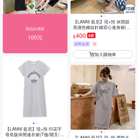
【LANNI 藍尼】現+預 休閒甜
美撞色條紋針織背心連身裙(春
商品折價券
夏/無袖背心連衣裙/寬肩帶/連身
400
8折
100元
$
長裙)
挑戰低價
券
加入購物車
【LANNI 藍尼】現+預 印花字
母長版休閒連衣裙(T恤/開叉/連
【LANNI 藍尼】現+預 寬鬆大