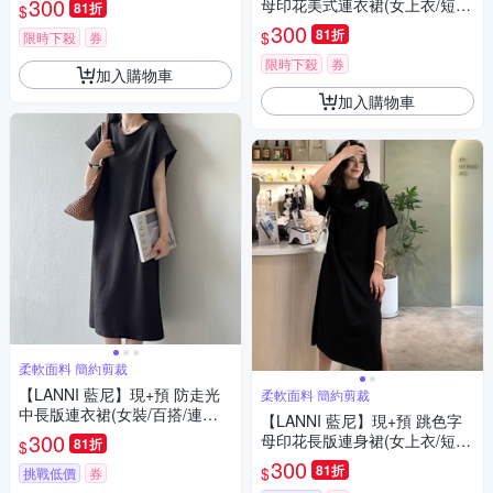
300
母印花美式連衣裙(女上衣/短
81折
$
袖/連身裙)
300
81折
$
限時下殺
券
限時下殺
券
加入購物車
加入購物車
柔軟面料 簡約剪裁
【LANNI 藍尼】現+預 防走光
柔軟面料 簡約剪裁
中長版連衣裙(女裝/百搭/連衣
【LANNI 藍尼】現+預 跳色字
裙/長裙)
300
母印花長版連身裙(女上衣/短
81折
$
袖/休閒)
300
81折
$
挑戰低價
券