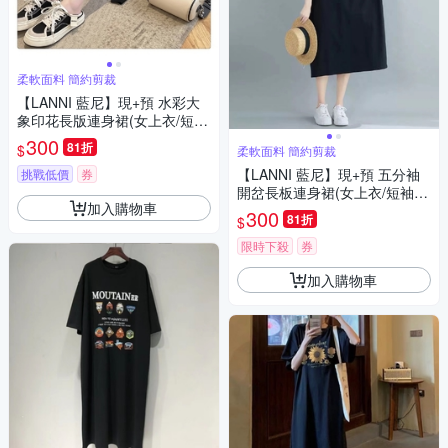
柔軟面料 簡約剪裁
【LANNI 藍尼】現+預 水彩大
象印花長版連身裙(女上衣/短
袖/休閒)
300
81折
$
柔軟面料 簡約剪裁
【LANNI 藍尼】現+預 五分袖
挑戰低價
券
開岔長板連身裙(女上衣/短袖/
加入購物車
休閒)
300
81折
$
限時下殺
券
加入購物車