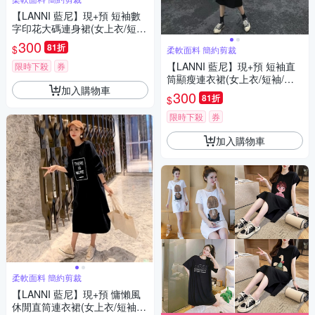
【LANNI 藍尼】現+預 短袖數
字印花大碼連身裙(女上衣/短
袖/休閒)
300
81折
$
柔軟面料 簡約剪裁
【LANNI 藍尼】現+預 短袖直
限時下殺
券
筒顯瘦連衣裙(女上衣/短袖/休
加入購物車
閒)
300
81折
$
限時下殺
券
加入購物車
柔軟面料 簡約剪裁
【LANNI 藍尼】現+預 慵懶風
休閒直筒連衣裙(女上衣/短袖/