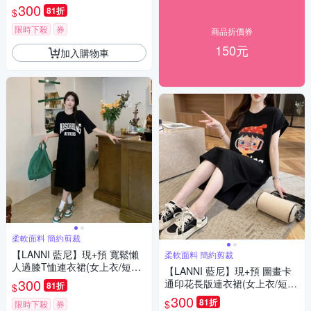
休閒)
300
81折
$
限時下殺
券
商品折價券
150元
加入購物車
柔軟面料 簡約剪裁
【LANNI 藍尼】現+預 寬鬆懶
柔軟面料 簡約剪裁
人過膝T恤連衣裙(女上衣/短袖/
【LANNI 藍尼】現+預 圖畫卡
連衣裙)
300
通印花長版連衣裙(女上衣/短
81折
$
袖/休閒)
300
81折
$
限時下殺
券