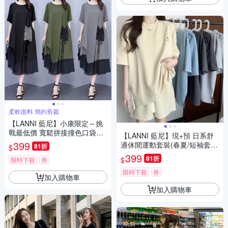
柔軟面料 簡約剪裁
【LANNI 藍尼】小康限定～挑
戰最低價 寬鬆拼接撞色口袋連
【LANNI 藍尼】現+預 日系舒
身裙 現+預(女裝/洋裝/連身裙/
399
適休閒運動套裝(春夏/短袖套
81折
$
長版上衣/休閒/氣質)
裝/休閒服/百搭)
399
81折
$
限時下殺
券
限時下殺
券
加入購物車
加入購物車