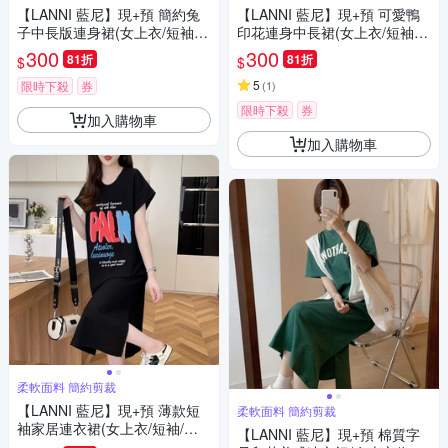
【LANNI 藍尼】現+預 簡約兔
【LANNI 藍尼】現+預 可愛鴨
子中長版連身裙(女上衣/短袖/
印花連身中長裙(女上衣/短袖/
休閒)
休閒)
300
300
81折
81折
$
$
5
限時下殺
券
(
1
)
限時下殺
券
加入購物車
加入購物車
柔軟面料 簡約剪裁
【LANNI 藍尼】現+預 薄款短
柔軟面料 簡約剪裁
袖家居連衣裙(女上衣/短袖/休
【LANNI 藍尼】現+預 棉質字
閒)