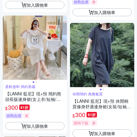
挑戰低價
券
加入購物車
加入購物車
柔軟面料 簡約剪裁
【LANNI 藍尼】現+預 簡約熊
休閒簡約 典雅氣質
頭長版連身裙(女上衣/短袖/休
【LANNI 藍尼】現+預 休閒棉
閒)
300
質修身舒適連身裙(女裝/短袖洋
81折
$
裝/連衣裙)
300
81折
$
挑戰低價
券
限時下殺
券
加入購物車
加入購物車