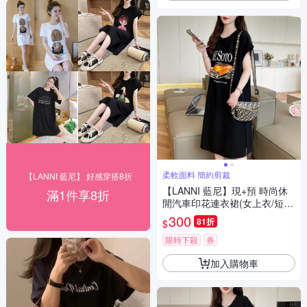
柔軟面料 簡約剪裁
【LANNI 藍尼】 好感穿搭8折
【LANNI 藍尼】現+預 時尚休
滿1件享8折
閒汽車印花連衣裙(女上衣/短
袖/連身裙)
300
81折
$
限時下殺
券
加入購物車