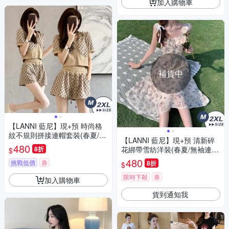
加入購物車
補貨中
【LANNI 藍尼】現+預 時尚格
紋不規則拼接連帽套裝(春夏/短
【LANNI 藍尼】現+預 清新碎
袖套裝/運動套裝/居家服/版型偏
480
8折
花綁帶雪紡洋裝(春夏/無袖連身
$
小)
裙/碎花洋裝/吊帶長裙/收腰設
480
挑戰低價
券
8折
$
計)
限時下殺
券
加入購物車
貨到通知我