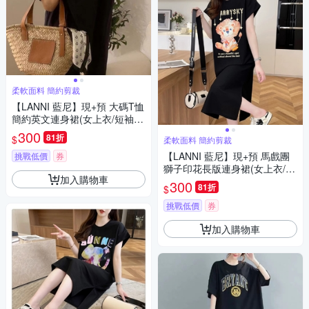
柔軟面料 簡約剪裁
【LANNI 藍尼】現+預 大碼T恤
簡約英文連身裙(女上衣/短袖/
連衣裙)
300
81折
$
柔軟面料 簡約剪裁
【LANNI 藍尼】現+預 馬戲團
挑戰低價
券
獅子印花長版連身裙(女上衣/短
加入購物車
袖/休閒)
300
81折
$
挑戰低價
券
加入購物車