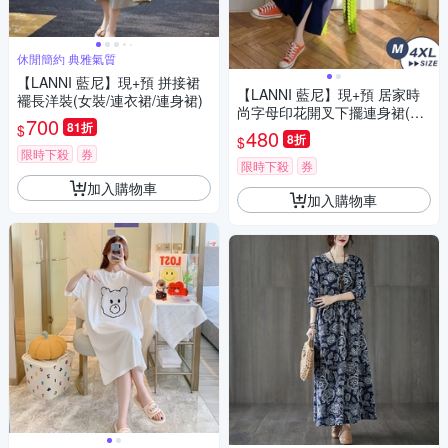
休閒簡約 典雅氣質
【LANNI 藍尼】現+預 拼接裙
【LANNI 藍尼】現+預 居家時
襬長洋裝(女裝/連衣裙/連身裙)
尚字母印花開叉下擺連身裙(春
700
81折
$
夏/大尺碼/寬鬆修身/孕婦穿搭)
480
8折
$
限時下殺
券
限時下殺
券
加入購物車
加入購物車