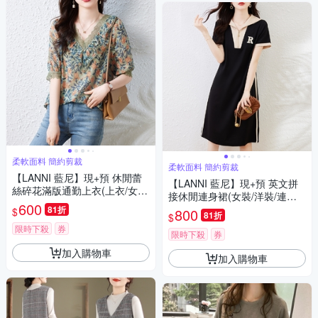
柔軟面料 簡約剪裁
柔軟面料 簡約剪裁
【LANNI 藍尼】現+預 休閒蕾
【LANNI 藍尼】現+預 英文拼
絲碎花滿版通勤上衣(上衣/女
接休閒連身裙(女裝/洋裝/連身
裝/T恤/休閒/百搭)
600
裙/長版上衣/休閒/氣質)
81折
$
800
81折
$
限時下殺
券
限時下殺
券
加入購物車
加入購物車