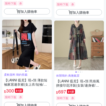
限時下殺
券
限時下殺
券
加入購物車
加入購物車
柔軟面料 簡約剪裁
休閒簡約 典雅氣質
【LANNI 藍尼】現+預 薄款短
【LANNI 藍尼】現+預 民俗風
袖家居連衣裙(女上衣/短袖/休
拼接印花洋裝(女裝/連身裙/連
閒)
300
衣裙)
697
81折
$
81折
$
限時下殺
券
限時下殺
券
加入購物車
加入購物車