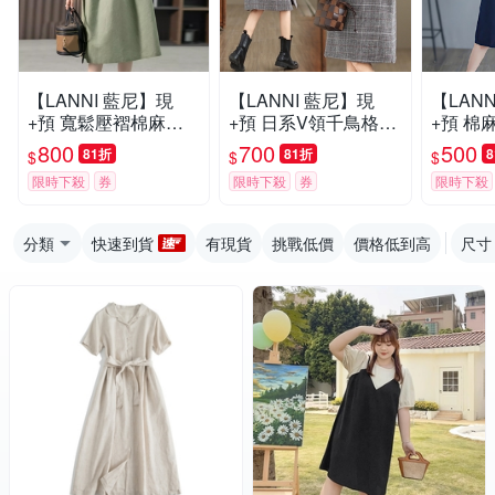
【LANNI 藍尼】現
【LANNI 藍尼】現
【LAN
+預 寬鬆壓褶棉麻連
+預 日系V領千鳥格背
+預 棉
衣裙(連身裙/中長款/
心連身裙(長裙/洋裝/
裝(女裝
800
700
500
81折
81折
$
$
$
顯瘦)
毛呢)
裝/連身
限時下殺
券
限時下殺
券
限時下殺
分類
快速到貨
有現貨
挑戰低價
價格低到高
尺寸