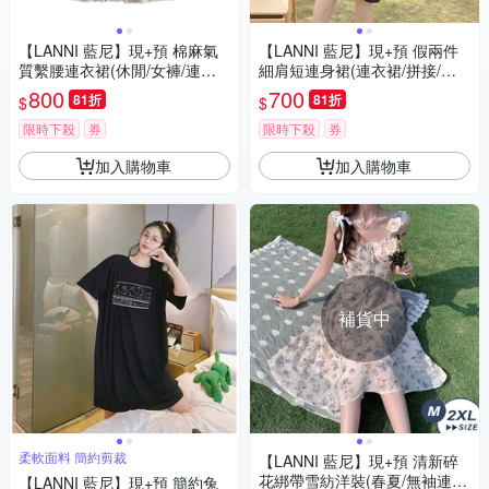
【LANNI 藍尼】現+預 棉麻氣
【LANNI 藍尼】現+預 假兩件
質繫腰連衣裙(休閒/女褲/連身
細肩短連身裙(連衣裙/拼接/中
裙)
長款)
800
700
81折
81折
$
$
限時下殺
券
限時下殺
券
加入購物車
加入購物車
補貨中
柔軟面料 簡約剪裁
【LANNI 藍尼】現+預 清新碎
花綁帶雪紡洋裝(春夏/無袖連身
【LANNI 藍尼】現+預 簡約兔