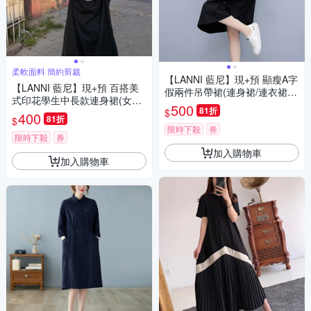
柔軟面料 簡約剪裁
【LANNI 藍尼】現+預 顯瘦A字
【LANNI 藍尼】現+預 百搭美
假兩件吊帶裙(連身裙/連衣裙/
式印花學生中長款連身裙(女上
氣質)
500
81折
$
衣/短袖/連衣裙)
400
81折
$
限時下殺
券
限時下殺
券
加入購物車
加入購物車