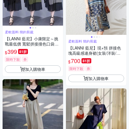
柔軟面料 簡約剪裁
【LANNI 藍尼】小康限定～挑
柔軟面料 簡約剪裁
戰最低價 寬鬆拼接撞色口袋連
【LANNI 藍尼】現+預 拼接色
身裙 現+預(女裝/洋裝/連身裙/
399
81折
$
塊高級感連身裙(女裝/洋裝/連
長版上衣/休閒/氣質)
身裙/長版上衣/休閒/氣質)
700
限時下殺
券
81折
$
限時下殺
券
加入購物車
加入購物車