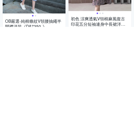
初色 涼爽透氣V領棉麻風復古
OB嚴選-純棉條紋V領腰抽繩半
印花五分短袖連身中長裙洋裝-
開襟洋裝《DA7350-》
花色-69807(M-2XL可選)
513
81折
$
591
66折
$
4.3
(
2
)
限時下殺
券
挑戰低價
券
加入購物車
加入購物車
初色 百搭牛仔翻領短袖中長裙