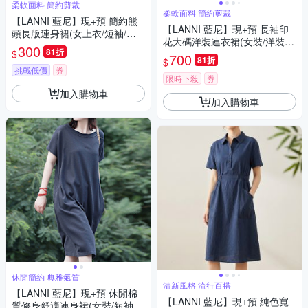
柔軟面料 簡約剪裁
柔軟面料 簡約剪裁
【LANNI 藍尼】現+預 簡約熊
【LANNI 藍尼】現+預 長袖印
頭長版連身裙(女上衣/短袖/休
花大碼洋裝連衣裙(女裝/洋裝/
閒)
300
81折
$
套裝/連身裙)
700
81折
$
挑戰低價
券
限時下殺
券
加入購物車
加入購物車
休閒簡約 典雅氣質
清新風格 流行百搭
【LANNI 藍尼】現+預 休閒棉
【LANNI 藍尼】現+預 純色寬
質修身舒適連身裙(女裝/短袖洋