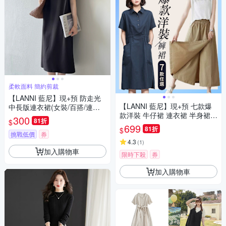
柔軟面料 簡約剪裁
【LANNI 藍尼】現+預 防走光
【LANNI 藍尼】現+預 七款爆
中長版連衣裙(女裝/百搭/連衣
款洋裝 牛仔裙 連衣裙 半身裙任
裙/長裙)
300
81折
$
選(百搭/休閒/短袖)
699
81折
$
挑戰低價
券
4.3
(
1
)
加入購物車
限時下殺
券
加入購物車