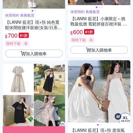
休閒簡約 典雅氣質
休閒簡約 典雅氣質
【LANNI 藍尼】小康限定～挑
【LANNI 藍尼】現+預 純色寬
戰最低價 寬鬆拼接百褶洋裝 現
鬆休閒收腰洋裝裙(女裝/日系/
+預(女裝/連身裙/連衣裙)
600
81折
$
連身裙/連衣裙)
700
81折
$
限時下殺
券
限時下殺
券
加入購物車
加入購物車
【LANNI 藍尼】現+預 度假風