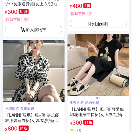
裙/碎花洋裝/吊帶長裙/收腰設
子中長版連身裙(女上衣/短袖/
480
8折
$
計)
休閒)
300
81折
$
限時下殺
券
限時下殺
券
貨到通知我
加入購物車
柔軟面料 簡約剪裁
休閒簡約 典雅氣質
【LANNI 藍尼】現+預 可愛鴨
印花連身中長裙(女上衣/短袖/
【LANNI 藍尼】現+預 法式優
休閒)
雅洋裝連衣裙(女裝/氣質/短袖
300
81折
$
洋裝/連身裙)
800
81折
$
5
(
1
)