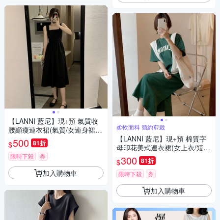
【LANNI 藍尼】現+預 氣質收
柔軟面料 簡約剪裁
腰顯瘦連衣裙(氣質/女連身裙/
夏季)
【LANNI 藍尼】現+預 棉質字
500
81折
$
母印花美式連衣裙(女上衣/短
袖/連身裙)
限時下殺
券
300
81折
$
加入購物車
限時下殺
券
加入購物車