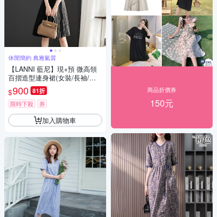
休閒簡約 典雅氣質
【LANNI 藍尼】現+預 微高領
百摺造型連身裙(女裝/長袖/洋
裝/連衣裙)
900
商品折價券
81折
$
150元
限時下殺
券
加入購物車