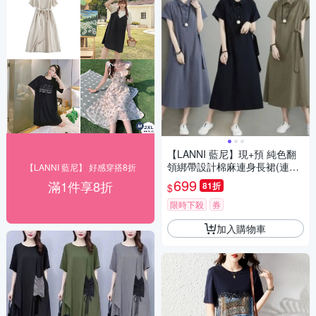
【LANNI 藍尼】現+預 純色翻
領綁帶設計棉麻連身長裙(連身
【LANNI 藍尼】 好感穿搭8折
裙/連衣裙/百搭/舒適/短袖上衣)
699
滿1件享8折
81折
$
限時下殺
券
加入購物車