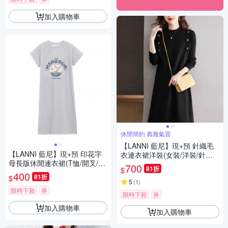
加入購物車
休閒簡約 典雅氣質
【LANNI 藍尼】現+預 針織毛
【LANNI 藍尼】現+預 印花字
衣連衣裙洋裝(女裝/洋裝/針織
母長版休閒連衣裙(T恤/開叉/連
裙/連身裙)
700
81折
$
身裙/長裙)
400
81折
$
5
(
1
)
限時下殺
券
限時下殺
券
加入購物車
加入購物車