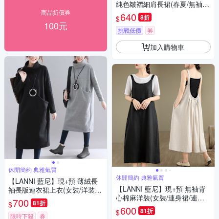
純色皺褶細肩長裙(春夏/無袖上
商品折價券
衣/海灘裙/海邊穿搭)
640
8折
$
100元
挑戰低價
券
加入購物車
休閒簡約 典雅氣質
休閒簡約 典雅氣質
【LANNI 藍尼】現+預 薄絨長
【LANNI 藍尼】現+預 無袖背
袖長版連衣裙上衣(女裝/洋裝/
心棉麻洋裝(女裝/連身裙/連衣
針織裙/連身裙)
700
81折
$
裙)
600
81折
$
限時下殺
券