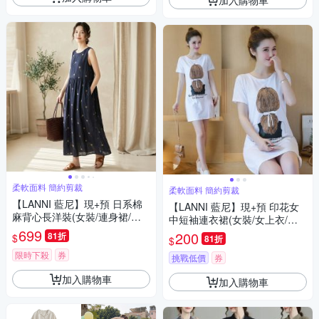
柔軟面料 簡約剪裁
柔軟面料 簡約剪裁
【LANNI 藍尼】現+預 日系棉
【LANNI 藍尼】現+預 印花女
麻背心長洋裝(女裝/連身裙/連
中短袖連衣裙(女裝/女上衣/長
衣裙/休閒/百搭)
699
版上衣/休閒/百搭/T恤/M-3XL)
200
81折
$
81折
$
限時下殺
券
挑戰低價
券
加入購物車
加入購物車