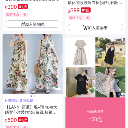
鬆休閒收腰連衣裙(短袖洋裝/連
裝/連衣裙)
300
81折
$
身裙/裙子/日系)
699
81折
$
限時下殺
券
限時下殺
券
加入購物車
加入購物車
休閒簡約 典雅氣質
【LANNI 藍尼】現+預 無袖大
商品折價券
碼背心洋裝(女裝/氣質/短袖洋
裝/連身裙)
150元
500
81折
$
限時下殺
券