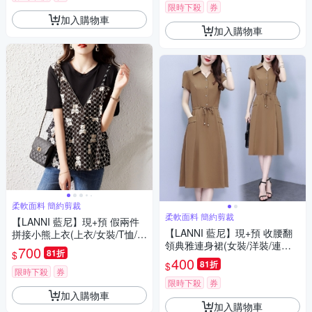
限時下殺
券
加入購物車
加入購物車
柔軟面料 簡約剪裁
柔軟面料 簡約剪裁
【LANNI 藍尼】現+預 假兩件
【LANNI 藍尼】現+預 收腰翻
拼接小熊上衣(上衣/女裝/T恤/休
領典雅連身裙(女裝/洋裝/連身
閒/百搭)
700
81折
$
裙/長版上衣/休閒/氣質)
400
81折
$
限時下殺
券
限時下殺
券
加入購物車
加入購物車