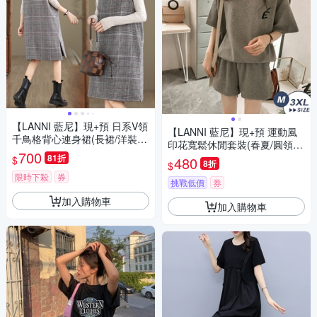
【LANNI 藍尼】現+預 日系V領
【LANNI 藍尼】現+預 運動風
千鳥格背心連身裙(長裙/洋裝/
印花寬鬆休閒套裝(春夏/圓領短
毛呢)
700
袖T恤/休閒短褲/運動套裝/版型
81折
$
480
8折
$
偏小)
限時下殺
券
挑戰低價
券
加入購物車
加入購物車