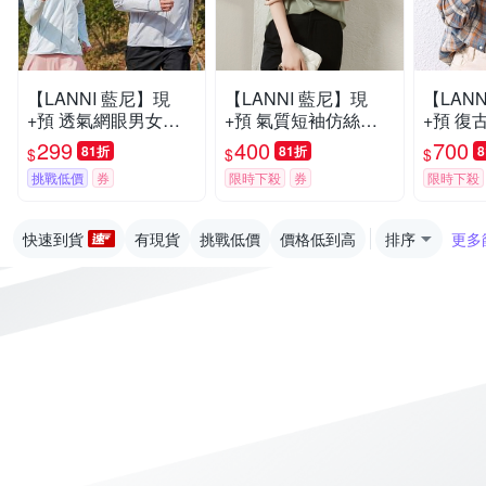
【LANNI 藍尼】現
【LANNI 藍尼】現
【LAN
+預 透氣網眼男女款
+預 氣質短袖仿絲舒
+預 復
防曬外套(男外套/女外
適圓領襯衫(素色/T恤/
格子襯衫
299
400
700
81折
81折
$
$
$
套/情侶款/休閒/百搭/
OL/休閒)
撞色)
挑戰低價
券
限時下殺
券
限時下殺
薄外套)
快速到貨
有現貨
挑戰低價
價格低到高
排序
更多