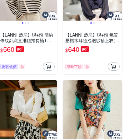
【LANNI 藍尼】現+預 簡約
【LANNI 藍尼】現+預 氣質
條紋針織直排鈕扣長袖T恤
壓褶木耳邊泡泡紗袖上衣(春
(寬鬆/通勤/休閒)
夏/長袖/舒適質感/通勤)
560
640
8折
8折
$
$
挑戰低價
券
限時下殺
券