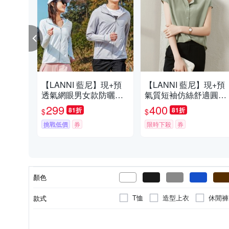
【LANNI 藍尼】現+預
【LANNI 藍尼】現+預
透氣網眼男女款防曬外
氣質短袖仿絲舒適圓領
套(男外套/女外套/情侶
襯衫(素色/T恤/OL/休閒)
299
400
81折
81折
$
$
款/休閒/百搭/薄外套)
挑戰低價
券
限時下殺
券
顏色
T恤
造型上衣
休閒褲
款式
大衣
防曬外套
寬褲
素色
正常版型
長袖
春夏
人造纖維
印花
短袖
秋冬
一般版型
棉
條紋
無袖
四季
麻
S
M
L
XL
尺寸
風格元素
版型
袖長
適穿季節
主材質