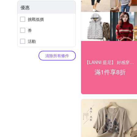
優惠
挑戰低價
券
活動
清除所有條件
【LANNI 藍尼】 好感穿搭8折
滿1件享8折