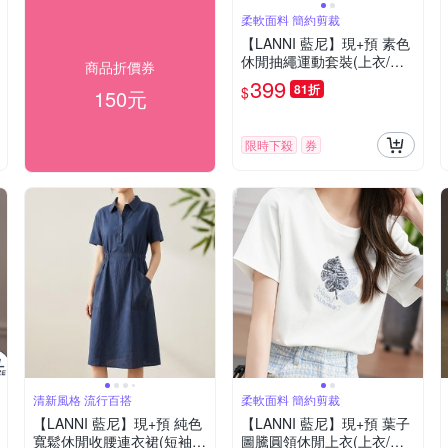
柔軟面料 簡約剪裁
【LANNI 藍尼】現+預 素色
休閒抽繩運動套裝(上衣/女
商品折價券
裝/T恤/休閒/百搭)
399
81折
$
150元
限時下殺
券
清新風格 流行百搭
柔軟面料 簡約剪裁
【LANNI 藍尼】現+預 純色
【LANNI 藍尼】現+預 葉子
寬鬆休閒收腰連衣裙(短袖洋
圖騰圓領休閒上衣(上衣/女