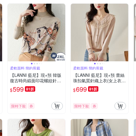
柔軟面料 簡約剪裁
柔軟面料 簡約剪裁
【LANNI 藍尼】現+預 韓版
【LANNI 藍尼】現+預 蕾絲
復古時尚緞面印花螺紋針織
珠扣氣質針織上衣(女上衣/
衫(針織上衣/長袖T恤/百搭/
針織衫/休閒/百搭)
599
699
81折
81折
$
$
舒適)
限時下殺
券
限時下殺
券