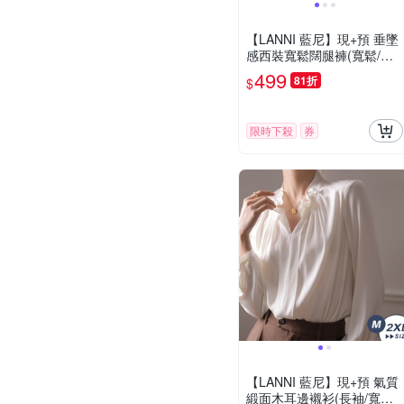
【LANNI 藍尼】現+預 垂墜
感西裝寬鬆闊腿褲(寬鬆/修
身/九分/長褲)
499
81折
$
限時下殺
券
【LANNI 藍尼】現+預 氣質
緞面木耳邊襯衫(長袖/寬鬆/