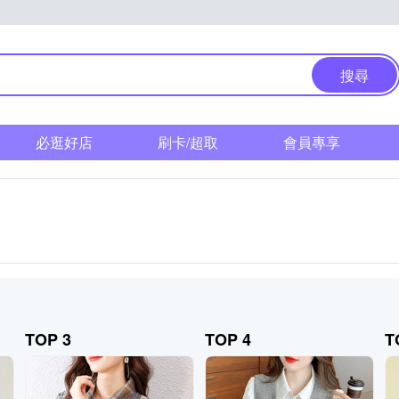
搜尋
必逛好店
刷卡/超取
會員專享
TOP 3
TOP 4
T