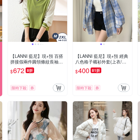
【LANNI 藍尼】現+預 百搭
【LANNI 藍尼】現+預 經典
拼接假兩件圓領條紋長袖T
八色格子襯衫外套(上衣/女
恤(T恤/圓領/通勤/條紋)
裝/襯衫/長袖)
672
400
8折
81折
$
$
限時下殺
券
限時下殺
券