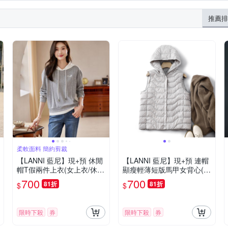
帶
牛仔外套
軍裝外套
刷毛外套
西裝褲
斗篷
形褲
25腰
24腰
27腰
推薦排
吊帶裙
小可愛
男友褲/錐形褲
露背
柔軟面料 簡約剪裁
【LANNI 藍尼】現+預 休閒
【LANNI 藍尼】現+預 連帽
帽T假兩件上衣(女上衣/休
顯瘦輕薄短版馬甲女背心(保
閒/百搭/帽T)
暖/短版/女裝)
700
700
81折
81折
$
$
限時下殺
券
限時下殺
券