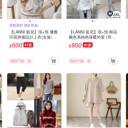
柔軟面料 簡約剪裁
【LANNI 藍尼】現+預 優雅
【LANNI 藍尼】現+預 棉花
印花拼接設計上衣(女裝/女
糖色系純色保暖外套 (羽絨
上衣/休閒/百搭/長袖)
外套/冬季/女外套/鋪棉外套)
600
800
81折
81折
$
$
限時下殺
券
限時下殺
券