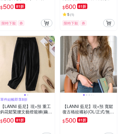
針織衫)
版/氣質/女外套)
500
600
81折
81折
$
$
5
(
1
)
限時下殺
券
限時下殺
券
單件結帳即享8折
【LANNI 藍尼】現+預 重工
【LANNI 藍尼】現+預 寬鬆
鈎花鬆緊腰文藝燈籠褲(繭型
復古格紋襯衫(OL/正式/無印
褲/長褲/九分褲/女裝)
風)
600
500
81折
81折
$
$