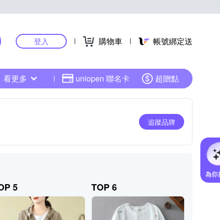
購物車
帳號綁定送
登入
看更多
uniopen 聯名卡
超贈點
追蹤品牌
OP 5
TOP 6
TOP