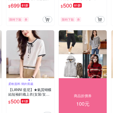
裝/連身裙/裙子/日系)
裝/T恤/休閒/百搭)
699
500
81折
81折
$
$
限時下殺
券
限時下殺
券
柔軟面料 簡約剪裁
【LANNI 藍尼】★氣質蝴蝶
結短袖針織上衣(女裝/女上
商品折價券
衣/針織衫/休閒/百搭/日系/通
500
81折
$
100元
勤)