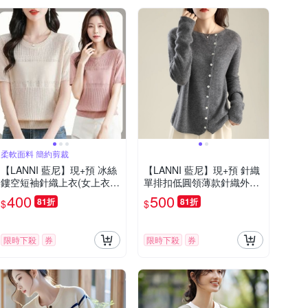
柔軟面料 簡約剪裁
【LANNI 藍尼】現+預 冰絲
【LANNI 藍尼】現+預 針織
鏤空短袖針織上衣(女上衣/
單排扣低圓領薄款針織外套
休閒/百搭/T恤)
(開襟外套/微Ｖ領)
400
500
81折
81折
$
$
限時下殺
券
限時下殺
券