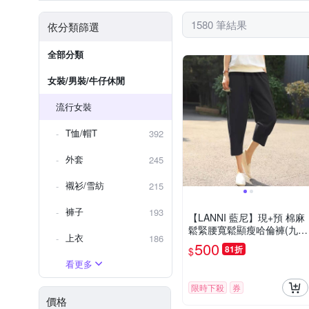
內搭褲
褲套裝
細肩
水洗刷色
靴型褲/喇叭褲
36腰
男友褲/錐
23腰
Freesize
1580 筆結果
依分類篩選
靴型褲/喇叭褲
成套西裝
全部分類
女裝/男裝/牛仔休閒
流行女裝
T恤/帽T
392
外套
245
襯衫/雪紡
215
褲子
193
【LANNI 藍尼】現+預 棉麻
鬆緊腰寬鬆顯瘦哈倫褲(九分
上衣
186
褲/休閒褲/百搭)
500
81折
$
看更多
限時下殺
券
價格