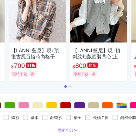
【LANNI 藍尼】現+預
【LANNI 藍尼】現+預
復古風百搭時尚格子襯
斜紋短版西裝背心(上班/
衫(翻領/長袖/撞色)
OL/女裝)
700
800
81折
81折
$
$
限時下殺
券
限時下殺
券
襯衫
基本
針織衫
裙子
長袖Ｔ恤
鋪棉外套
針織外套
背心外套
毛衣
西裝外套
罩衫
夾
長版
拼接
五分袖
麻|絲
寬版
文字
牛仔
七分袖
短版
連帽
動物毛料
合身窄版
格紋
刺繡
直筒
28腰
雪紡
極緊身
30腰
蕾絲
寬版ov
2XL
3XL
4XL
5XL
Free
展開全部