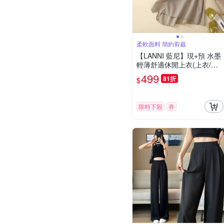
柔軟面料 簡約剪裁
【LANNI 藍尼】現+預 水墨
輕薄舒適休閒上衣(上衣/女
裝/T恤/休閒/百搭)
499
81折
$
限時下殺
券