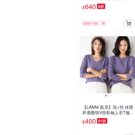
通勤)
640
8折
$
限時下殺
券
【LANNI 藍尼】現+預 休閒
舒適圓領V領長袖上衣T恤
(圓領/V領/舒適/休閒/女裝)
400
81折
$