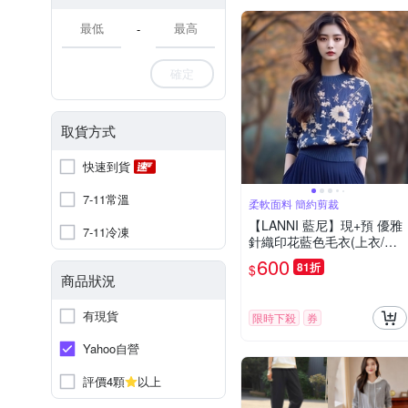
-
確定
取貨方式
快速到貨
7-11常溫
柔軟面料 簡約剪裁
【LANNI 藍尼】現+預 優雅
7-11冷凍
針織印花藍色毛衣(上衣/女
裝/毛衣/休閒/百搭)
600
81折
$
商品狀況
有現貨
限時下殺
券
Yahoo自營
評價4顆
以上