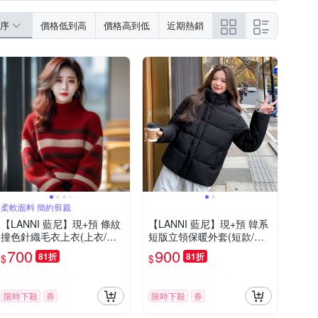
羽絨外套
縮口褲
連身褲
皮衣
序
價格低到高
價格高到低
近期熱銷
柔軟面料 簡約剪裁
【LANNI 藍尼】現+預 條紋
【LANNI 藍尼】現+預 韓系
撞色針織毛衣上衣(上衣/女
短版立領保暖外套(短款/拉
裝/毛衣/休閒/百搭)
鍊/純色)
700
900
81折
81折
$
$
限時下殺
券
限時下殺
券