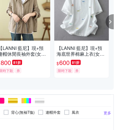
【LANNI 藍尼】現+預
【LANNI 藍尼】現+預
【L
連帽休閒長袖外套(女外
海底世界棉麻上衣(女上
冰絲
套/連帽外套/薄外套/百
衣/休閒/百搭/T恤)
裝/
800
600
3
81折
81折
$
$
$
搭)
褲)
限時下殺
券
限時下殺
券
限時
背心(無袖T恤)
連帽外套
風衣
更多
克/飛行外套
帽T
褲裙
POLO衫
er size
圖騰/塗鴉
32腰
窄管
點點
26腰
寬鬆版
荷葉
22腰以下
前短後長
流蘇
34腰
F
更多
更多
更多