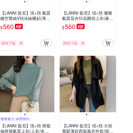
【LANNI 藍尼】現+預 氣質
【LANNI 藍尼】現+預 優雅
鏤空蕾絲V領冰絲襯衫(薄款/
氣質花卉印花圓領上衣(春
休閒/貼身)
夏/短袖/舒適質感/通勤)
560
560
8折
8折
$
$
限時下殺
券
限時下殺
券
優雅魅力 休閒簡約
【LANNI 藍尼】現+預 燈籠
【LANNI 藍尼】現+預 大領
袖拼接氣質上衣(上衣/休閒/
寬鬆薄款西裝風衣外套(韓