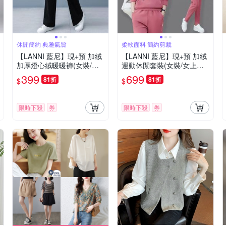
休閒簡約 典雅氣質
柔軟面料 簡約剪裁
【LANNI 藍尼】現+預 加絨
【LANNI 藍尼】現+預 加絨
加厚燈心絨暖暖褲(女裝/長
運動休閒套裝(女裝/女上衣/
褲/休閒褲/加絨褲/百搭)
運動服/休閒/百搭)
399
699
81折
81折
$
$
限時下殺
券
限時下殺
券