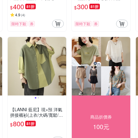
帶/上衣)
休閒)
400
300
81折
81折
$
$
4.9
(
4
)
限時下殺
券
限時下殺
券
【LANNI 藍尼】現+預 洋氣
拼接襯衫(上衣/大碼/寬鬆/長
商品折價券
袖)
800
81折
$
100元