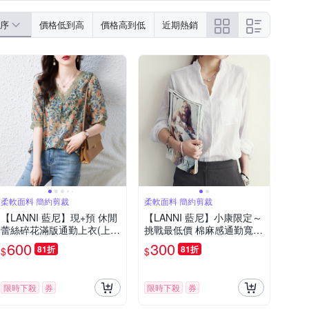
羽絨外套
縮口褲
連身褲
皮衣
序
價格低到高
價格高到低
近期熱銷
柔軟面料 簡約剪裁
柔軟面料 簡約剪裁
【LANNI 藍尼】現+預 休閒
【LANNI 藍尼】小康限定～
蕾絲碎花滿版通勤上衣(上
挑戰最低價 棉麻感通勤寬鬆
衣/女裝/T恤/休閒/百搭)
襯衫上衣 現+預(女上衣/長
600
300
81折
81折
$
$
袖/襯衫)
限時下殺
券
限時下殺
券