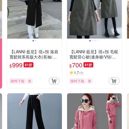
【LANNI 藍尼】現+預 落肩
【LANNI 藍尼】現+預 毛呢
寬鬆韓系長版大衣(長袖/風
寬鬆背心裙(連身裙/V領/日
衣/中長版)
系)
999
700
81折
81折
$
$
1.7
(
1
)
限時下殺
券
限時下殺
券