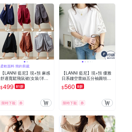
柔軟面料 簡約剪裁
【LANNI 藍尼】現+預 麻感
【LANNI 藍尼】現+預 優雅
舒適寬鬆飛鼠裙(女裝/洋裝/
日系鏤空蕾絲五分袖圓領T
套裝/長版上衣/連身裙)
恤(簡約百搭/休閒外出/氣質
499
560
81折
8折
$
$
優雅)
限時下殺
券
限時下殺
券