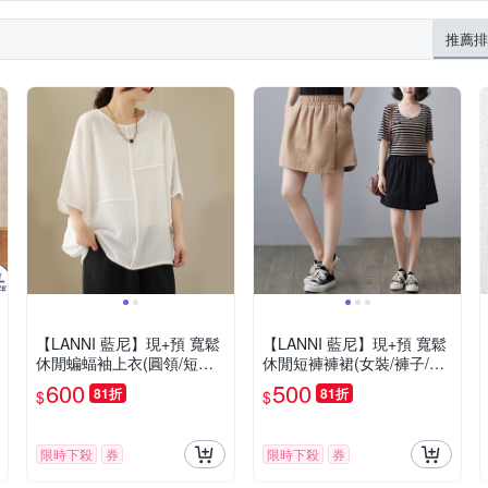
帶
牛仔外套
軍裝外套
刷毛外套
西裝褲
斗篷
形褲
25腰
24腰
27腰
推薦排
吊帶裙
小可愛
男友褲/錐形褲
露背
【LANNI 藍尼】現+預 寬鬆
【LANNI 藍尼】現+預 寬鬆
休閒蝙蝠袖上衣(圓領/短袖/
休閒短褲褲裙(女裝/褲子/短
T恤)
褲/休閒褲)
600
500
81折
81折
$
$
限時下殺
券
限時下殺
券