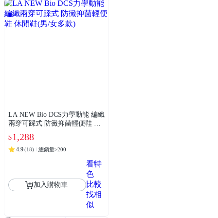
LA NEW Bio DCS力學動能 編織
兩穿可踩式 防黴抑菌輕便鞋 休
閒鞋(男/女多款)
1,288
$
4.9
(
18
)
總銷量>200
看特
色
比較
加入購物車
找相
似