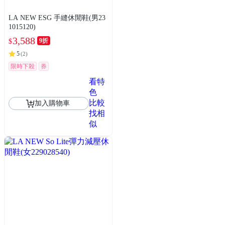
LA NEW ESG 手縫休閒鞋(男23
1015120)
3,588
9折
$
5
(
2
)
限時下殺
券
看特
色
比較
加入購物車
找相
似