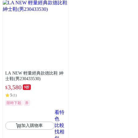
LA NEW 輕量經典款德比鞋 紳
士鞋(男230433530)
3,580
9折
$
5
(
1
)
限時下殺
券
看特
色
比較
加入購物車
找相