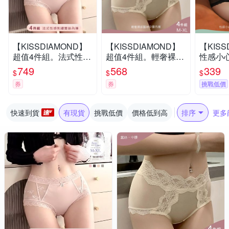
【KISSDIAMOND】
【KISSDIAMOND】
【KISS
超值4件組。法式性感
超值4件組。輕奢裸感
性感小
刺繡蕾絲蠶絲中腰內
蠶絲中腰內褲(蕾絲內
低腰內褲
749
568
339
$
$
$
褲(蕾絲內褲/緞面/網
褲/緞面/M-XL/KDW-7
蕾絲內褲
券
券
挑戰低價
紗/M-XL/KDW-3702)
53)
紗/M-XL
快速到貨
有現貨
挑戰低價
價格低到高
排序
更多