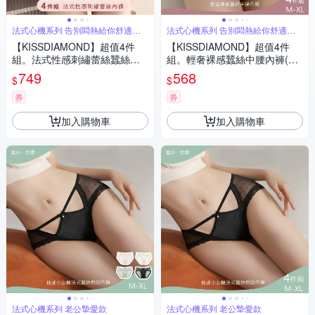
法式心機系列 告別悶熱給你舒適行
法式心機系列 告別悶熱給你舒適行
動力
動力
【KISSDIAMOND】超值4件
【KISSDIAMOND】超值4件
組。法式性感刺繡蕾絲蠶絲中
組。輕奢裸感蠶絲中腰內褲(蕾
腰內褲(蕾絲內褲/緞面/網紗/M-
絲內褲/緞面/M-XL/KDW-753)
749
568
$
$
XL/KDW-3702)
券
券
加入購物車
加入購物車
法式心機系列 老公摯愛款
法式心機系列 老公摯愛款