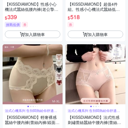
【KISSDIAMOND】性感小心
【KISSDIAMOND】超值4件
機法式蠶絲低腰內褲(老公摯愛
組。性感小心機法式蠶絲低腰
款/蕾絲內褲/緞面/鏤空/網紗/M-
內褲(老公摯愛款/蕾絲內褲/緞
339
518
$
$
XL/KDW-3729)
面/鏤空/網紗/M-XL/KDW-3729)
挑戰低價
券
券
加入購物車
加入購物車
法式心機系列 告別悶熱給你舒適行
法式心機系列 告別悶熱給你舒適行
動力
動力
【KISSDIAMOND】輕奢裸感
【KISSDIAMOND】法式性感
蠶絲中腰內褲(蕾絲內褲/緞面/M
刺繡蕾絲蠶絲中腰內褲(蕾絲內
-XL/KDW-753)
褲/緞面/網紗/M-XL/KDW-3702)