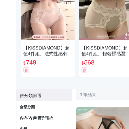
【KISSDIAMOND】超
【KISSDIAMOND】超
值4件組。法式性感刺繡
值4件組。輕奢裸感蠶
蕾絲蠶絲中腰內褲(蕾絲
中腰內褲(蕾絲內褲/緞
749
568
$
$
內褲/緞面/網紗/M-XL/K
面/M-XL/KDW-753)
DW-3702)
券
券
3 筆結果
依分類篩選
全部分類
內衣/內褲/襪子/睡衣
內褲