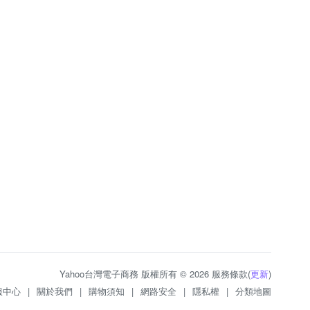
Yahoo台灣電子商務 版權所有 © 2026 服務條款(
更新
)
服中心
|
關於我們
|
購物須知
|
網路安全
|
隱私權
|
分類地圖