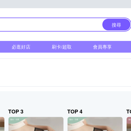
搜尋
必逛好店
刷卡/超取
會員專享
TOP 3
TOP 4
T