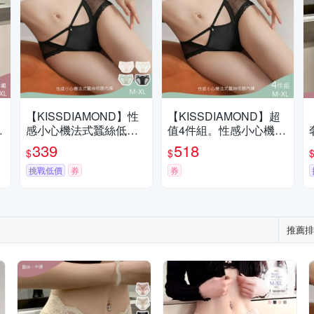
【KISSDIAMOND】性
【KISSDIAMOND】超
絲
感小心機法式蠶絲低腰
值4件組。性感小心機法
內褲(老公摯愛款/蕾絲內
式蠶絲低腰內褲(老公摯
339
518
$
$
褲/緞面/鏤空/網紗/M-XL/
愛款/蕾絲內褲/緞面/鏤
KDW-3729)
挑戰低價
券
空/網紗/M-XL/KDW-372
券
9)
推薦排