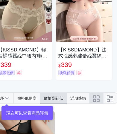
【KISSDIAMOND】輕
【KISSDIAMOND】法
奢裸感蠶絲中腰內褲(蕾
式性感刺繡蕾絲蠶絲中
絲內褲/緞面/M-XL/KDW
腰內褲(蕾絲內褲/緞面/
339
339
$
$
-753)
網紗/M-XL/KDW-3702)
挑戰低價
券
挑戰低價
券
序
價格低到高
價格高到低
近期熱銷
現在可以查看商品評價