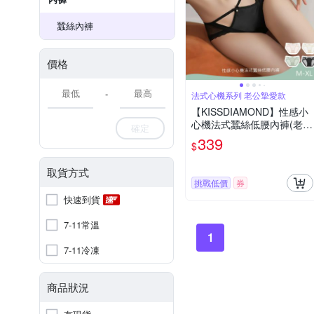
蠶絲內褲
價格
-
法式心機系列 老公摯愛款
【KISSDIAMOND】性感小
心機法式蠶絲低腰內褲(老公
確定
摯愛款/蕾絲內褲/緞面/鏤空/
339
$
網紗/M-XL/KDW-3729)
取貨方式
挑戰低價
券
快速到貨
7-11常溫
1
7-11冷凍
商品狀況