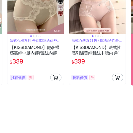
法式心機系列 告別悶熱給你舒適
法式心機系列 告別悶熱給你舒適
行動力
行動力
【KISSDIAMOND】輕奢裸
【KISSDIAMOND】法式性
感蠶絲中腰內褲(蕾絲內褲/
感刺繡蕾絲蠶絲中腰內褲(蕾
緞面/M-XL/KDW-753)
絲內褲/緞面/網紗/M-XL/KD
339
339
$
$
W-3702)
挑戰低價
券
挑戰低價
券