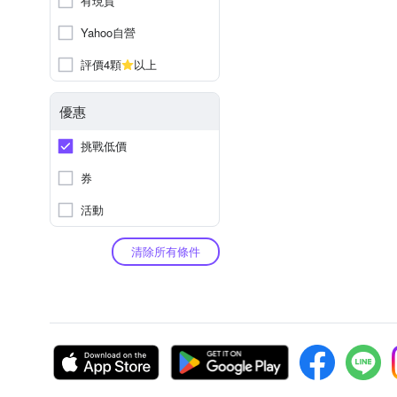
有現貨
Yahoo自營
評價4顆
以上
優惠
挑戰低價
券
活動
清除所有條件