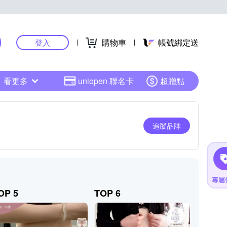
購物車
帳號綁定送
登入
看更多
uniopen 聯名卡
超贈點
追蹤品牌
OP 5
TOP 6