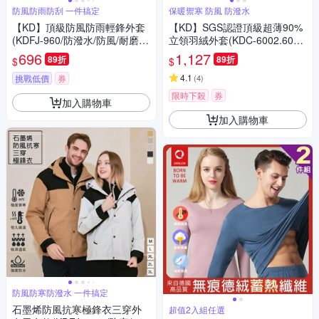
防風防雨防刮 一件搞定
保暖禦寒 防風 防潑水
【KD】頂級防風防雨輕鋒外套
【KD】SGS認證頂級超薄90%
(KDFJ-960/防潑水/防風/耐磨/
立領羽絨外套(KDC-6002.600
透氣)
6)(禦寒/防潑水/換季)
696
1,127
89折
89折
$
$
4.1
挑戰低價
券
(
4
)
限時下殺
券
加入購物車
加入購物車
防風防寒防潑水 一件搞定
石墨烯防風抗寒極鋒衣三穿外
超值2入組任選