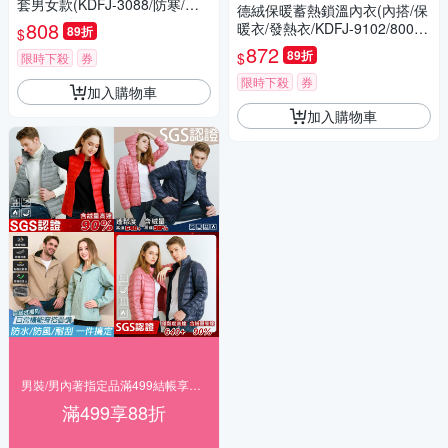
套男女款(KDFJ-3088/防寒/防
德絨保暖蓄熱鎖溫內衣(內搭/保
風/防潑水/多件套)【KD】
808
暖衣/發熱衣/KDFJ-9102/8002)
89折
$
【KD】-超值2入組
872
89折
$
限時下殺
券
限時下殺
券
加入購物車
加入購物車
男裝/男內著指定品滿499結帳享88折
滿499享88折