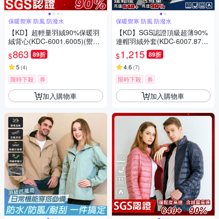
保暖禦寒 防風 防潑水
保暖禦寒 防風 防潑水
【KD】超輕量羽絨90%保暖羽
【KD】SGS認證頂級超薄90%
絨背心(KDC-6001.6005)(禦寒/
連帽羽絨外套(KDC-6007.870
防潑水/換季)
3)(禦寒/防潑水/換季)
863
1,215
89折
89折
$
$
5
4.6
(
4
)
(
7
)
限時下殺
券
限時下殺
券
加入購物車
加入購物車