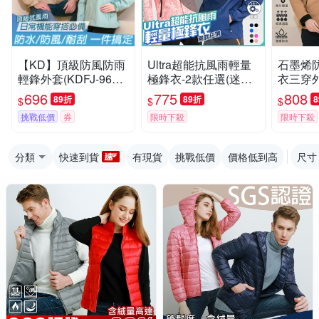
【KD】頂級防風防雨
Ultra超能抗風雨輕量
石墨烯
輕鋒外套(KDFJ-960/
極鋒衣-2款任選(迷彩/
衣三穿外
防潑水/防風/耐磨/透
防潑水/防曬/防風/抗U
FJ-30
696
775
808
89折
89折
$
$
$
氣)
V)【KD】
潑水/多
挑戰低價
券
限時下殺
限時下殺
分類
快速到貨
有現貨
挑戰低價
價格低到高
尺寸