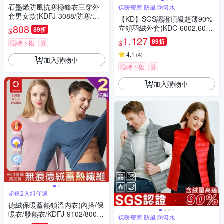
石墨烯防風抗寒極鋒衣三穿外
保暖禦寒 防風 防潑水
套男女款(KDFJ-3088/防寒/防
【KD】SGS認證頂級超薄90%
風/防潑水/多件套)【KD】
808
立領羽絨外套(KDC-6002.600
89折
$
6)(禦寒/防潑水/換季)
1,127
89折
$
限時下殺
券
4.1
(
4
)
加入購物車
限時下殺
券
加入購物車
超值2入組任選
德絨保暖蓄熱鎖溫內衣(內搭/保
暖衣/發熱衣/KDFJ-9102/8002)
保暖禦寒 防風 防潑水
【KD】-超值2入組