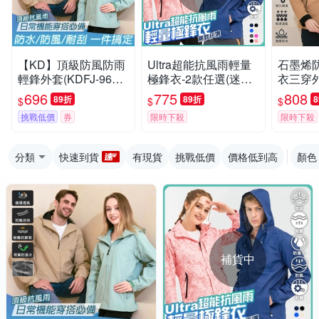
【KD】頂級防風防雨
Ultra超能抗風雨輕量
石墨烯
輕鋒外套(KDFJ-960/
極鋒衣-2款任選(迷彩/
衣三穿外
防潑水/防風/耐磨/透
防潑水/防曬/防風/抗U
FJ-30
696
775
808
89折
89折
$
$
$
氣)
V)【KD】
潑水/多
挑戰低價
券
限時下殺
限時下殺
分類
快速到貨
有現貨
挑戰低價
價格低到高
顏色
補貨中