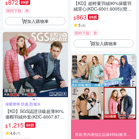
872
89折
$
【KD】超輕量羽絨90%保暖羽
絨背心(KDC-6001.6005)(禦寒/
限時下殺
券
防潑水/換季)
863
89折
$
加入購物車
5
(
4
)
限時下殺
券
加入購物車
保暖禦寒 防風 防潑水
【KD】SGS認證頂級超薄90%
連帽羽絨外套(KDC-6007.870
3)(禦寒/防潑水/換季)
1,215
89折
$
4.6
(
7
)
男裝/男內著指定品滿499結帳享88折