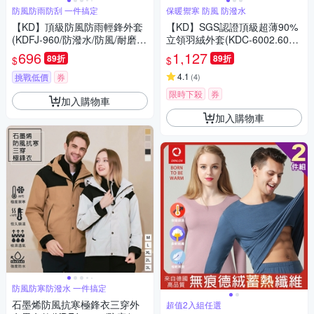
防風防雨防刮 一件搞定
保暖禦寒 防風 防潑水
【KD】頂級防風防雨輕鋒外套
【KD】SGS認證頂級超薄90%
(KDFJ-960/防潑水/防風/耐磨/
立領羽絨外套(KDC-6002.600
透氣)
6)(禦寒/防潑水/換季)
696
1,127
89折
89折
$
$
4.1
挑戰低價
券
(
4
)
限時下殺
券
加入購物車
加入購物車
防風防寒防潑水 一件搞定
石墨烯防風抗寒極鋒衣三穿外
超值2入組任選