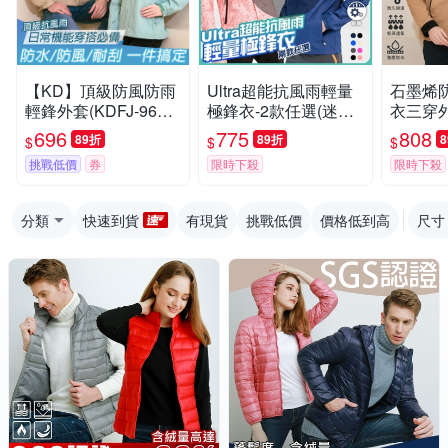
【KD】頂級防風防雨
Ultra超能抗風雨輕量
石墨烯
輕鋒外套(KDFJ-960/
極鋒衣-2款任選(迷彩/
衣三穿外
防潑水/防風/耐磨/透
防潑水/防曬/防風/抗U
FJ-30
696
775
808
89折
89折
$
$
$
氣)
V)【KD】
潑水/多
挑戰低價
券
限時下殺
限時下殺
分類
快速到貨
有現貨
挑戰低價
價格低到高
尺寸