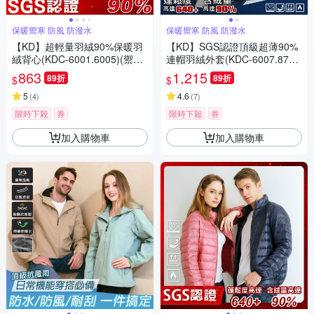
保暖禦寒 防風 防潑水
保暖禦寒 防風 防潑水
【KD】超輕量羽絨90%保暖羽
【KD】SGS認證頂級超薄90%
絨背心(KDC-6001.6005)(禦寒/
連帽羽絨外套(KDC-6007.870
防潑水/換季)
3)(禦寒/防潑水/換季)
863
1,215
89折
89折
$
$
5
4.6
(
4
)
(
7
)
限時下殺
券
限時下殺
券
加入購物車
加入購物車