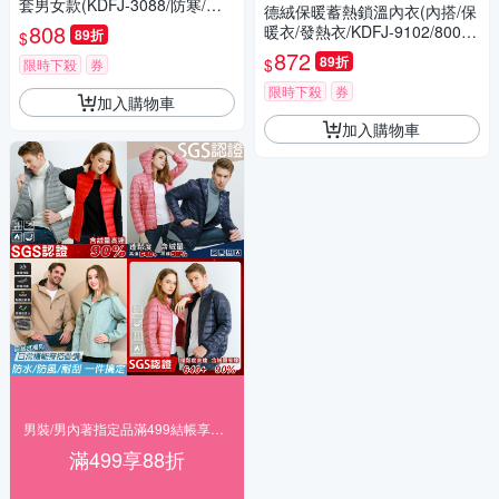
套男女款(KDFJ-3088/防寒/防
德絨保暖蓄熱鎖溫內衣(內搭/保
風/防潑水/多件套)【KD】
808
暖衣/發熱衣/KDFJ-9102/8002)
89折
$
【KD】-超值2入組
872
89折
$
限時下殺
券
限時下殺
券
加入購物車
加入購物車
男裝/男內著指定品滿499結帳享88折
滿499享88折