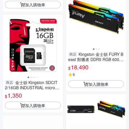
加入購物車
Kingston 金士頓 FURY B
商店
east 獸獵者 DDR5 RGB 6000
32G(16Gx2) 桌上型超頻記憶
18,490
$
體 KF560C30BBEAK2-32
5
金士頓 Kingston SDCIT
商店
加入購物車
2/16GB INDUSTRIAL microSD
16GB 工業用記憶卡
1,350
$
加入購物車