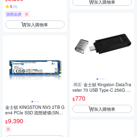
加入購物車
5
(
1
)
挑戰低價
券
加入購物車
金士頓 Kingston DataTra
商店
veler 70 USB Type-C 256G DT
70 256GB
770
$
金士頓 KINGSTON NV3 2TB G
加入購物車
en4 PCIe SSD 固態硬碟(SNV3
S/2000G)
9,390
$
券