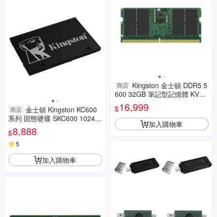
Kingston 金士頓 DDR5 5
商店
600 32GB 筆記型記憶體 KVR5
6S46BD8-32
16,999
$
金士頓 Kingston KC600
商店
系列 固態硬碟 SKC600 1024G
加入購物車
B (1TB) SATA3 SSD (SKC600/
8,888
$
1024G)
5
加入購物車