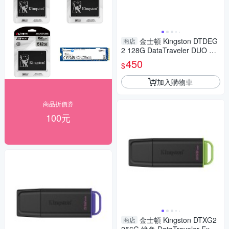
金士頓 Kingston DTDEG
商店
2 128G DataTraveler DUO US
B-A/C 雙接頭 隨身碟 雙向滑蓋
450
$
設計
加入購物車
商品折價券
100元
金士頓 Kingston DTXG2
商店