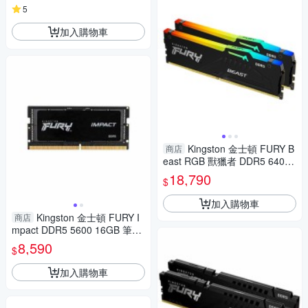
5
加入購物車
Kingston 金士頓 FURY B
商店
east RGB 獸獵者 DDR5 6400
32GB(16GBx2) 桌上型超頻記
18,790
$
憶體 KF564C32BBEAK2-32
加入購物車
Kingston 金士頓 FURY I
商店
mpact DDR5 5600 16GB 筆記
型超頻記憶體 KF556S40IB-16
8,590
$
加入購物車