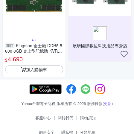
Kingston 金士頓 DDR5 5
展研國際數位科技用品專營店
商店
600 8GB 桌上型記憶體 KVR56
U46BS6-8
4,690
$
加入購物車
Yahoo台灣電子商務 版權所有 © 2026 服務條款(
更新
)
客服中心
|
關於我們
|
購物須知
網路安全
|
隱私權
|
分類地圖