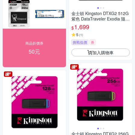
金士頓 Kingston DTXG2 512G
紫色 DataTraveler Exodia 隨身
碟 DTXG2/512GB
1,699
$
5
(
1
)
挑戰低價
券
商品折價券
50元
加入購物車
金士頓 Kingston DTXG2 256G