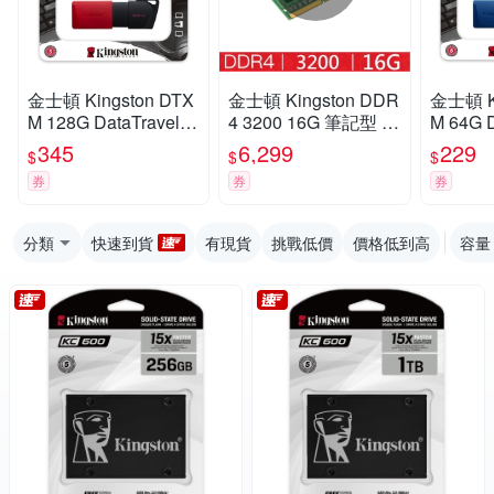
金士頓 Kingston DTX
金士頓 Kingston DDR
金士頓 Ki
M 128G DataTraveler
4 3200 16G 筆記型 記
M 64G D
Exodia M USB3.2 12
憶體 KVR32S22S8/1
Exodia 
345
6,299
229
$
$
$
8GB 隨身碟 DTXM/12
6
GB 隨身
券
券
券
8GB
GB
分類
快速到貨
有現貨
挑戰低價
價格低到高
容量