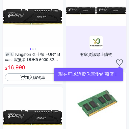
Kingston 金士頓 FURY B
有家資訊線上購物
商店
east 獸獵者 DDR5 6000 32G
桌上型超頻記憶體 KF560C36B
16,990
$
BE2-32
現在可以追蹤你喜愛的商店！
加入購物車