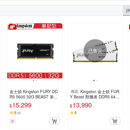
評
已售完
金士頓 Kingston FURY DD
Kingston 金士頓 FUR
商店
R5 5600 32G BEAST 筆記
Y Beast 獸獵者 DDR5 6400
型超頻記憶體 KF556S40IB-
32G(16Gx2) CL32 桌上型
15,299
13,990
$
$
32
超頻記憶體(白) KF564C32
BWEK2-32
5
5
(
4
)
券