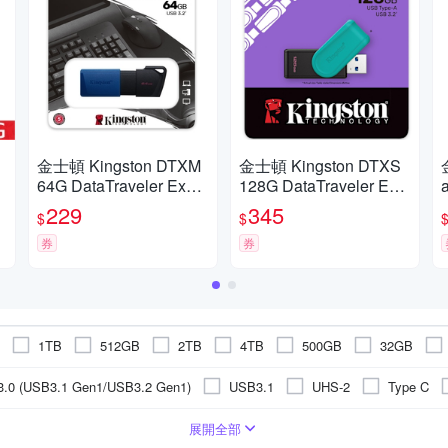
金士頓 Kingston DTXM
金士頓 Kingston DTXS
64G DataTraveler Exodi
128G DataTraveler Exo
a M USB3.2 64GB 隨身
dia S 隨身碟
2
229
345
$
$
碟 DTXM/64GB
券
券
1TB
512GB
2TB
4TB
500GB
32GB
.0 (USB3.1 Gen1/USB3.2 Gen1)
USB3.1
UHS-2
Type C
Android OTG隨身碟
iOS OTG隨身碟
4G
LONG-DIMM
6400
1.4V
USB Type-C
4G
3600
1.3V
NVMe
2666
PCI Express
4800
USB3.2
mSATA
展開全部