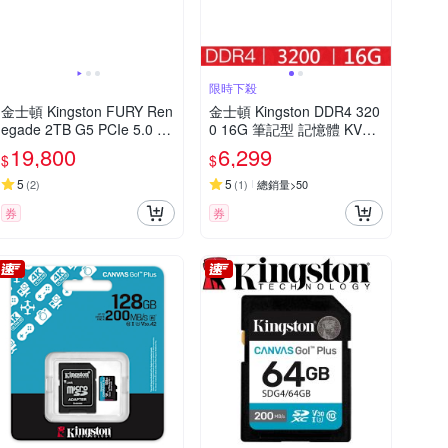
限時下殺
金士頓 Kingston FURY Ren
金士頓 Kingston DDR4 320
egade 2TB G5 PCIe 5.0 N
0 16G 筆記型 記憶體 KVR3
VMe M.2 2048GB SFYR2
2S22D8/16
19,800
6,299
$
$
S/2T0 SSD 固態硬碟
5
5
(
2
)
(
1
)
總銷量>50
券
券