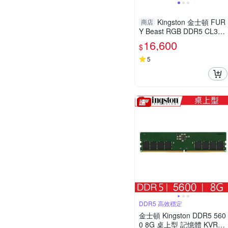
Kingston 金士頓 FUR
商店
Y Beast RGB DDR5 CL36
5600 32GB(16Gx2) 桌機記
16,600
$
憶體(白) KF556C36BWEAK
2-32
5
DDR5 高效穩定
金士頓 Kingston DDR5 560
0 8G 桌上型 記憶體 KVR56