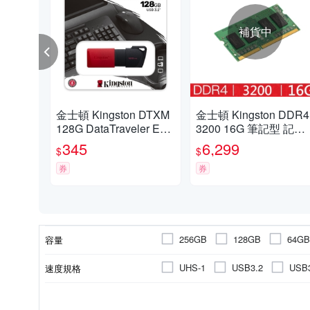
補貨中
金士頓 Kingston DTXM
金士頓 Kingston DDR4
128G DataTraveler Exo
3200 16G 筆記型 記憶
dia M USB3.2 128GB
體 KVR32S22S8/16
345
6,299
$
$
隨身碟 DTXM/128GB
券
券
256GB
128GB
64GB
容量
1.92TB
3.84TB
UHS-1
USB3.2
USB3
速度規格
一般隨身碟
Type C 隨身碟
1.2V
PCI-E
5600
16G
U-DIMM
32G
1.1V
3200
M.2
SO-DIMM
8G
1.35V
6000
SATA3
6
電壓(V)
介面規格
工作頻率(MHz)
單條容量
規格
記憶體組模