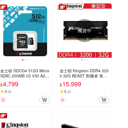
補貨中
金士頓 SDCG4 512G Micro
金士頓 Kingston DDR4 320
SDXC 200MB U3 V30 A2
0 32G BEAST 獸獵者 筆記
記憶卡 SDCG4/512GB
型超頻記憶體 KF432S20IB/
4,799
15,999
$
$
32
5
5
(
6
)
(
2
)
券
券