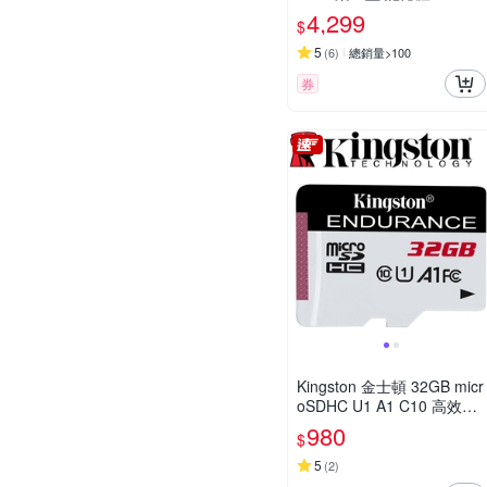
U46BS6-8
4,299
$
5
(
6
)
總銷量>100
券
Kingston 金士頓 32GB micr
oSDHC U1 A1 C10 高效耐
用 記憶卡 SDCE/32GB
980
$
5
(
2
)