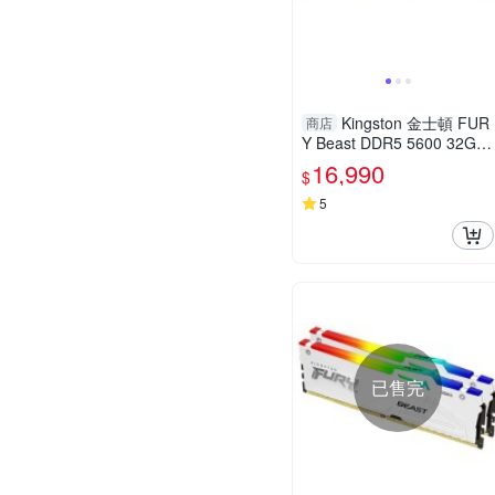
Kingston 金士頓 FUR
商店
Y Beast DDR5 5600 32GB
桌上型記憶體 KF556C36BB
16,990
$
E-32
5
已售完