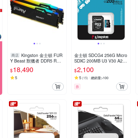
Kingston 金士頓 FUR
金士頓 SDCG4 256G Micro
商店
Y Beast 獸獵者 DDR5 RGB
SDXC 200MB U3 V30 A2
6000 32G(16Gx2) 桌上型
記憶卡 SDCG4/256GB
18,490
2,100
$
$
超頻記憶體 KF560C30BBE
AK2-32
5
5
(
15
)
總銷量>100
券