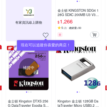
金士頓 KINGSTON SDG4 1
28G SDXC 200MB U3 V30
A2 記憶卡 SDG4/128GB
1,266
$
有家資訊線上購物
5
(
2
)
總銷量>50
券
現在可以追蹤你喜愛的商店！
補貨中
金士頓 Kingston DTXS 256
Kingston 金士頓 128GB Da
G DataTraveler Exodia S
taTraveler Micro USB3.2 隨