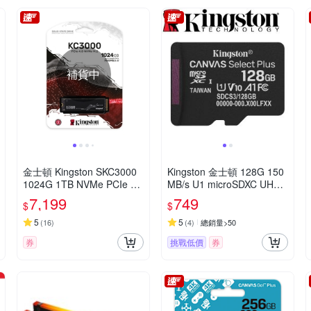
補貨中
金士頓 Kingston SKC3000
Kingston 金士頓 128G 150
1024G 1TB NVMe PCIe SK
MB/s U1 microSDXC UHS-I
C3000S/1024G SSD 固態
A1 V10 記憶卡 SDCS3/128
7,199
749
$
$
硬碟
GB
5
5
(
16
)
(
4
)
總銷量>50
券
挑戰低價
券