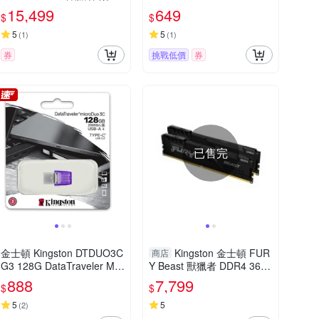
型超頻記憶體 KF560C30BB
身碟 DTMC3G2/64GB
15,499
649
$
$
E-32
5
5
(
1
)
(
1
)
券
挑戰低價
券
已售完
金士頓 Kingston DTDUO3C
Kingston 金士頓 FUR
商店
G3 128G DataTraveler Mic
Y Beast 獸獵者 DDR4 3600
roDuo 3C USB3.0 OTG 迷
64G(32Gx2) 桌上型超頻記
888
7,799
$
$
你兩用隨身碟 DTDUO3CG
憶體 KF436C18BBK2/64
3/128GB
5
5
(
2
)