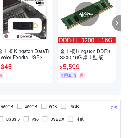
補貨中
金士頓 Kingston DataTr
金士頓 Kingston DDR4
金士
aveler Exodia USB3.2 1
3200 16G 桌上型 記憶
CS3
8GB 隨身碟 DTX/128G
體 KVR32N22S8/16
ct 
345
5,599
6
$
$
$
B
10
券
挑戰低價
券
券
960GB
480GB
8GB
16GB
更多
其他
USB3.0
V30
USB2.0
USB3.1
USB3.0