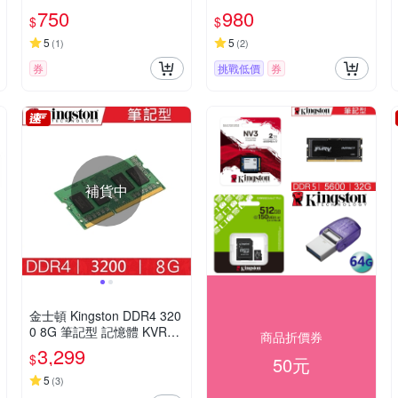
隨身碟 DTXS/256GB
身碟 DTMC3G2/128GB
750
980
$
$
5
5
(
1
)
(
2
)
券
挑戰低價
券
補貨中
金士頓 Kingston DDR4 320
0 8G 筆記型 記憶體 KVR32
商品折價券
S22S6/8
3,299
$
50元
5
(
3
)