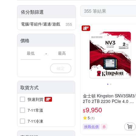
355 筆結果
依分類篩選
電腦/零組件/週邊/遊戲
355
價格
-
確定
取貨方式
金士頓 Kingston SNV3SM3/
快速到貨
2T0 2TB 2230 PCIe 4.0 NV
Me NV3 SSD固態硬碟
9,950
7-11常溫
$
5
(
1
)
7-11冷凍
挑戰低價
券