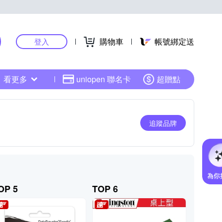
購物車
帳號綁定送
登入
看更多
uniopen 聯名卡
超贈點
追蹤品牌
OP 5
TOP 6
TOP