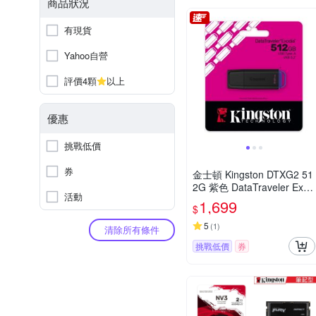
商品狀況
有現貨
Yahoo自營
評價4顆
以上
優惠
挑戰低價
券
金士頓 Kingston DTXG2 51
2G 紫色 DataTraveler Exod
活動
ia 隨身碟 DTXG2/512GB
1,699
$
5
(
1
)
清除所有條件
挑戰低價
券