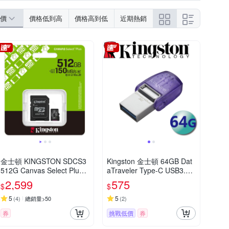
價
價格低到高
價格高到低
近期熱銷
金士頓 KINGSTON SDCS3
Kingston 金士頓 64GB Dat
512G Canvas Select Plus 5
aTraveler Type-C USB3.2
12GB U3 V30 A1 記憶卡
隨身碟 DTDUO3CG3/64GB
2,599
575
$
$
5
5
(
4
)
總銷量>50
(
2
)
券
挑戰低價
券