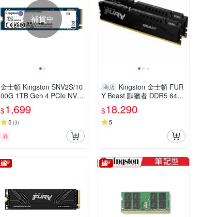
補貨中
金士頓 Kingston SNV2S/10
Kingston 金士頓 FUR
商店
00G 1TB Gen 4 PCIe NV2
Y Beast 獸獵者 DDR5 6400
1000GB SSD 固態硬碟
32GB(16GBx2) 桌上型超頻
1,699
18,290
$
$
記憶體 KF564C32BBEK2-3
2
5
5
(
3
)
券