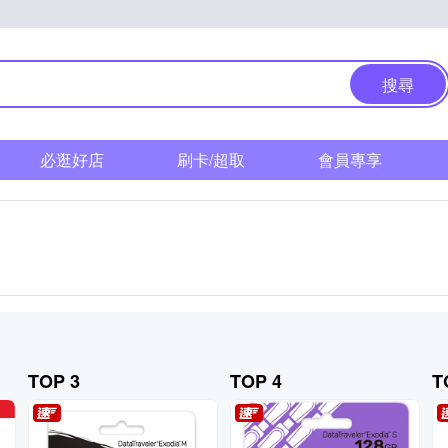
搜尋
必逛好店
刷卡/超取
會員專享
TOP 3
TOP 4
T