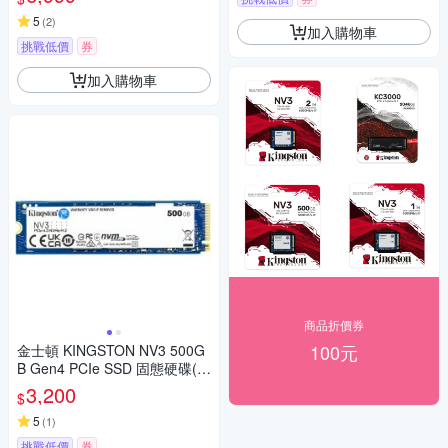
5
(
2
)
加入購物車
挑戰低價
券
加入購物車
商品折價券
100元
金士頓 KINGSTON NV3 500G
B Gen4 PCIe SSD 固態硬碟(S
NV3S/500G)
3,200
$
5
(
1
)
挑戰低價
券