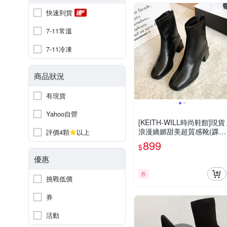
快速到貨
7-11常溫
7-11冷凍
商品狀況
有現貨
Yahoo自營
[KEITH-WILL時尚鞋館]現貨
浪漫嬌媚甜美超質感靴(踝靴
評價4顆
以上
靴子 休閒鞋 馬丁靴 短靴)
899
$
優惠
券
挑戰低價
券
活動