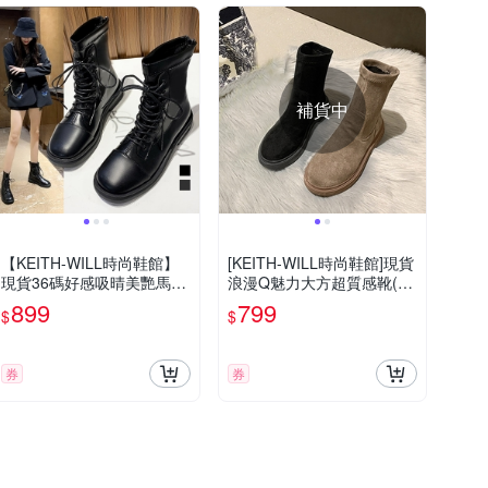
補貨中
【KEITH-WILL時尚鞋館】
[KEITH-WILL時尚鞋館]現貨
現貨36碼好感吸晴美艷馬丁
浪漫Q魅力大方超質感靴(踝
靴
靴 靴子 休閒鞋 馬丁靴 短
899
799
$
$
靴)
券
券