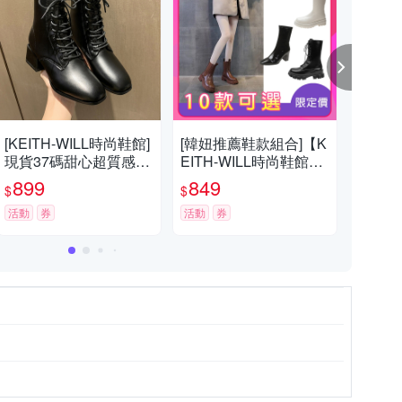
0
[KEITH-WILL時尚鞋館]
[韓妞推薦鞋款組合]【K
[KE
現貨37碼甜心超質感靴
EITH-WILL時尚鞋館】-
現貨
(踝靴 靴子 休閒鞋 馬丁
獨家限量下殺 秋冬趨勢
圍超
899
849
8
$
$
$
靴 短靴)
獨家網紅爆款美靴/短
休閒
活動
券
靴/中筒靴/機車靴/馬丁
活動
券
活動
靴/軍靴/西部靴/高跟靴