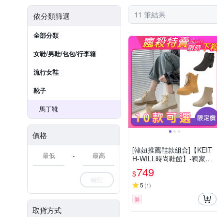
11 筆結果
依分類篩選
全部分類
女鞋/男鞋/包包/行李箱
流行女鞋
靴子
馬丁靴
價格
[韓妞推薦鞋款組合]【KEIT
-
H-WILL時尚鞋館】-獨家限
量下殺 歐美復古風短筒馬甲
749
$
綁帶騎士靴(短筒/靴/軍靴/奶
確定
茶色)
5
(
1
)
券
取貨方式