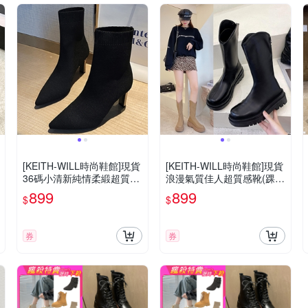
[KEITH-WILL時尚鞋館]現貨
[KEITH-WILL時尚鞋館]現貨
36碼小清新純情柔緞超質感
浪漫氣質佳人超質感靴(踝靴
靴(踝靴 靴子 休閒鞋 馬丁靴
靴子 休閒鞋 馬丁靴 短靴)
899
899
$
$
短靴)
券
券