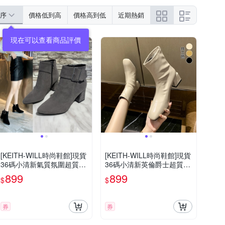
序
價格低到高
價格高到低
近期熱銷
現在可以查看商品評價
[KEITH-WILL時尚鞋館]現貨
[KEITH-WILL時尚鞋館]現貨
36碼小清新氣質氛圍超質感
36碼小清新英倫爵士超質感
靴(踝靴 靴子 休閒鞋 馬丁靴
靴(踝靴 靴子 休閒鞋 馬丁靴
899
899
$
$
短靴)
短靴)
券
券