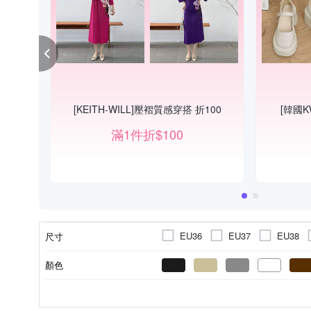
[KEITH-WILL]壓褶質感穿搭 折100
[韓國K
滿1件折$100
EU36
EU37
EU38
尺寸
顏色
中跟3- 6cm
人造皮革
短筒靴(筒高小於20cm)
偏小
女
素面
厚底
布面
高跟6~8cm
金屬
緞布 
中
後跟高
鞋面材質
靴子款式
版型
適用性別
風格元素