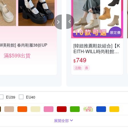
W美鞋館] 春尚鞋履38折UP
[韓國K.W.]春遊穿搭滿1件折10
[韓妞推薦鞋款組合]【K
EITH-WILL時尚鞋館】-
滿$599出貨
滿1件折$100
獨家限量下殺 歐美復古
749
$
風短筒馬甲綁帶騎士靴
(短筒/靴/軍靴/奶茶色)
活動
券
EU39
EU40
/ 絨布
筒靴(筒高大於20cm)
綁帶靴
低跟1.5-3cm
麂皮
超高跟 8cm以上
長靴(筒高25cm以上)
展開全部