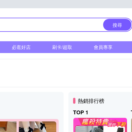
搜尋
必逛好店
刷卡/超取
會員專享
熱銷排行榜
TOP 1