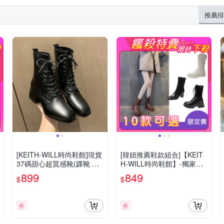
推薦排
[KEITH-WILL時尚鞋館]現貨
[韓妞推薦鞋款組合]【KEIT
37碼甜心超質感靴(踝靴 靴
H-WILL時尚鞋館】-獨家限
子 休閒鞋 馬丁靴 短靴)
量下殺 秋冬趨勢獨家網紅爆
899
849
$
$
款美靴/短靴/中筒靴/機車靴/
馬丁靴/軍靴/西部靴/高跟靴
券
券