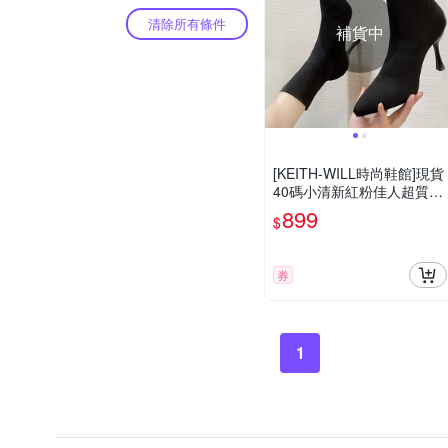
清除所有條件
補貨中
[KEITH-WILL時尚鞋館]現貨
40碼小清新紅粉佳人超質感
靴(踝靴 靴子 休閒鞋 馬丁靴
899
$
短靴)
券
1