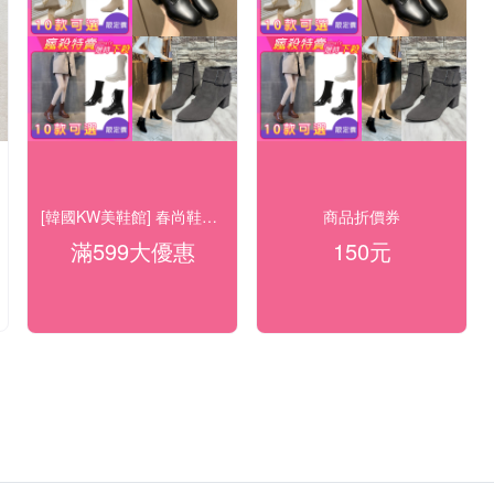
[韓國KW美鞋館] 春尚鞋履38折UP
商品折價券
滿599大優惠
150元