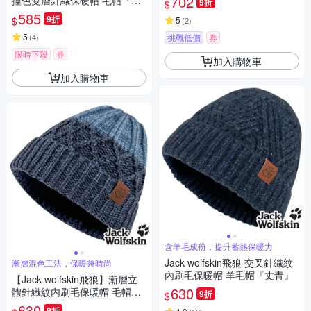
702
撞色雙層針織保暖帽 毛帽『深
9折
$
藍』
585
9折
$
5
(
2
)
5
(
4
)
挑戰低價
券
限時下殺
券
加入購物車
加入購物車
含羊毛成份，提升蓄熱保暖力
Jack wolfskin飛狼 交叉針織紋
漸層混色工法，保暖兼時尚
內刷毛保暖帽 羊毛帽『丈青』
【Jack wolfskin飛狼】漸層立
630
體針織紋內刷毛保暖帽 毛帽
9折
$
『深藍』
630
9折