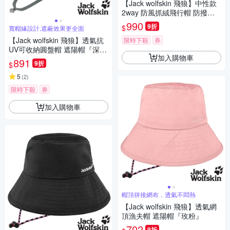
【Jack wolfskin 飛狼】中性款
2way 防風抓絨飛行帽 防撥水
保暖帽『迷霧藍』
990
9折
$
寬帽緣設計,遮蔽效果更全面
【Jack wolfskin 飛狼】透氣抗
限時下殺
券
UV可收納圓盤帽 遮陽帽『深
加入購物車
灰』
891
9折
$
5
(
2
)
限時下殺
券
加入購物車
帽頂拼接網布，透氣不悶熱
【Jack wolfskin 飛狼】透氣網
頂漁夫帽 遮陽帽『玫粉』
702
9折