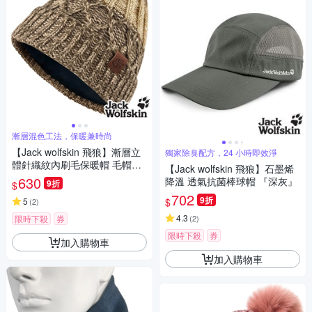
漸層混色工法，保暖兼時尚
【Jack wolfskin 飛狼】漸層立
獨家除臭配方，24 小時即效淨
體針織紋內刷毛保暖帽 毛帽
【Jack wolfskin 飛狼】石墨烯
『深駝』
630
降溫 透氣抗菌棒球帽 『深灰』
9折
$
702
9折
$
5
(
2
)
4.3
限時下殺
券
(
2
)
限時下殺
券
加入購物車
加入購物車