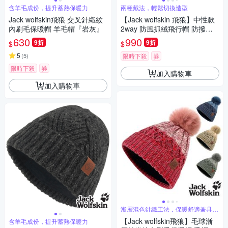
含羊毛成份，提升蓄熱保暖力
兩種戴法，輕鬆切換造型
Jack wolfskin飛狼 交叉針織紋
【Jack wolfskin 飛狼】中性款
內刷毛保暖帽 羊毛帽『岩灰』
2way 防風抓絨飛行帽 防撥水
保暖帽『棕卡其』
630
990
9折
9折
$
$
5
(
5
)
限時下殺
券
限時下殺
券
加入購物車
加入購物車
漸層混色針織工法，保暖舒適兼具時
尚品味
【Jack wolfskin飛狼】毛球漸
含羊毛成份，提升蓄熱保暖力