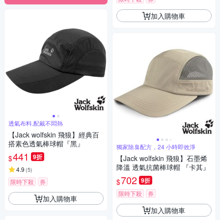
加入購物車
透氣布料,配戴不悶熱
【Jack wolfskin 飛狼】經典百
搭素色透氣棒球帽『黑』
獨家除臭配方，24 小時即效淨
441
9折
$
【Jack wolfskin 飛狼】石墨烯
降溫 透氣抗菌棒球帽 『卡其』
4.9
(
5
)
702
9折
$
限時下殺
券
限時下殺
券
加入購物車
加入購物車