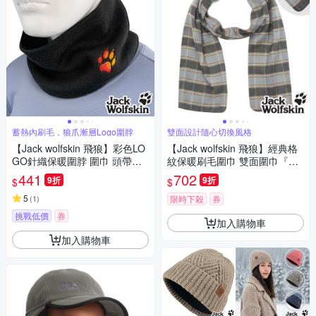
蓄熱內刷毛，狼爪漸層Logo圍脖
雙面設計隨心切換風格
【Jack wolfskin 飛狼】彩色LO
【Jack wolfskin 飛狼】經典格
GO針織保暖圍脖 圍巾 頭帶
紋保暖刷毛圍巾 雙面圍巾『灰
『深邃黑』
格』
441
702
9折
9折
$
$
5
(
1
)
限時下殺
券
挑戰低價
券
加入購物車
加入購物車