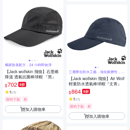
獨家除臭配方，24 小時即效淨
【Jack wolfskin 飛狼】石墨烯
三層壓合防水工藝，強化耐磨性，戶
外首選
降溫 透氣抗菌棒球帽 『黑』
【Jack wolfskin 飛狼】Air Wolf
702
輕量防水透氣棒球帽『丈青』
9折
$
864
9折
$
5
(
1
)
5
限時下殺
券
(
1
)
限時下殺
券
加入購物車
加入購物車