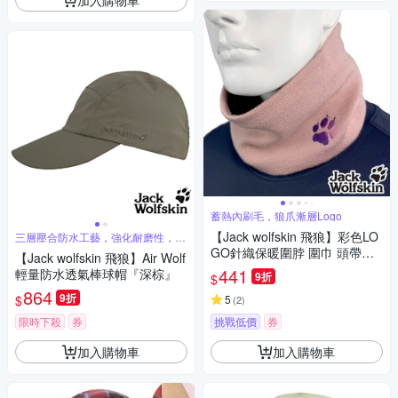
蓄熱內刷毛，狼爪漸層Logo
【Jack wolfskin 飛狼】彩色LO
三層壓合防水工藝，強化耐磨性，戶
外首選
GO針織保暖圍脖 圍巾 頭帶
【Jack wolfskin 飛狼】Air Wolf
『櫻花粉』
441
輕量防水透氣棒球帽『深棕』
9折
$
864
9折
$
5
(
2
)
限時下殺
券
挑戰低價
券
加入購物車
加入購物車