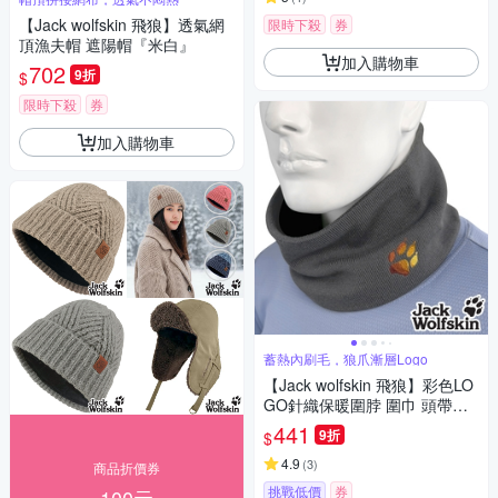
【Jack wolfskin 飛狼】透氣網
限時下殺
券
頂漁夫帽 遮陽帽『米白』
加入購物車
702
9折
$
限時下殺
券
加入購物車
蓄熱內刷毛，狼爪漸層Logo
【Jack wolfskin 飛狼】彩色LO
GO針織保暖圍脖 圍巾 頭帶
『深灰』
441
9折
$
4.9
(
3
)
商品折價券
挑戰低價
券