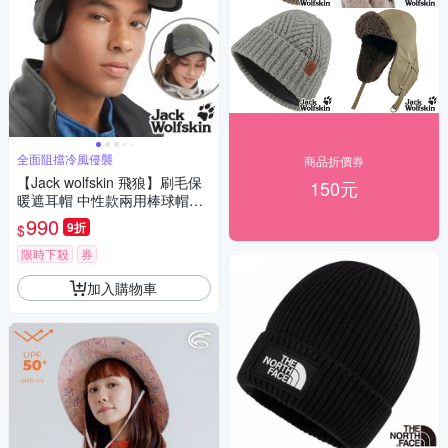
全面阻擋冷風侵襲
商品折價券
【Jack wolfskin 飛狼】刷毛保
150元
暖遮耳帽 中性款兩用棒球帽
『岩灰』
990
9折
$
限時下殺
券
加入購物車