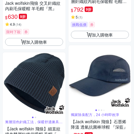
層針織紋內刷毛保暖帽 毛帽
Jack wolfskin飛狼 交叉針織紋
『多色任選』
792
內刷毛保暖帽 羊毛帽『黑』
9折
$
630
9折
$
5
(
1
)
4.9
(
14
)
挑戰低價
券
限時下殺
券
加入購物車
加入購物車
獨家除臭配方，24 小時即效淨
【Jack wolfskin 飛狼】石墨烯
漸層混色針織工法，保暖舒適兼具時
尚品味
降溫 透氣抗菌棒球帽 『深藍』
【Jack wolfskin 飛狼】細直紋