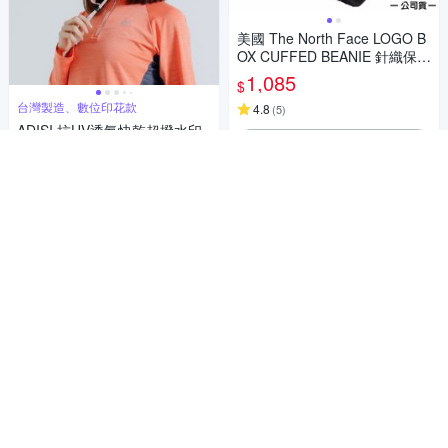
美國 The North Face LOGO B
OX CUFFED BEANIE 針織保暖
毛帽.毛線帽_黑 N
1,085
$
台灣製造、數位印花款
4.8
(
5
)
ADISI 抗UV透氣快乾超撥水印
加入購物車
花大盤帽 AH24089 海神花 (M-
L)｜UPF50+ 防潑水 遮陽 防曬
1,180
$
抗紫外線
券
加入購物車
NEW ERA官方旗艦館
NEW ERA官方 男女 任選均一