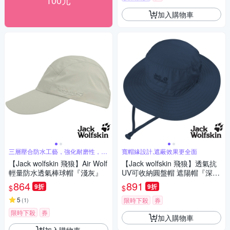
100元
加入購物車
三層壓合防水工藝，強化耐磨性，戶
寬帽緣設計,遮蔽效果更全面
外首選
【Jack wolfskin 飛狼】Air Wolf
【Jack wolfskin 飛狼】透氣抗
輕量防水透氣棒球帽『淺灰』
UV可收納圓盤帽 遮陽帽『深
藍』
864
891
9折
9折
$
$
5
(
1
)
限時下殺
券
限時下殺
券
加入購物車
加入購物車