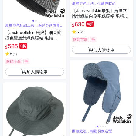
漸層混色工法，保暖兼時尚
【Jack wolfskin飛狼】漸層立
體針織紋內刷毛保暖帽 毛帽
『黑灰』
630
9折
$
漸層混色針織工法，保暖舒適兼具時
尚品味
【Jack wolfskin 飛狼】細直紋
5
(
2
)
撞色雙層針織保暖帽 毛帽
限時下殺
券
『灰』
585
9折
$
加入購物車
5
(
1
)
限時下殺
券
加入購物車
兩種戴法，輕鬆切換造型