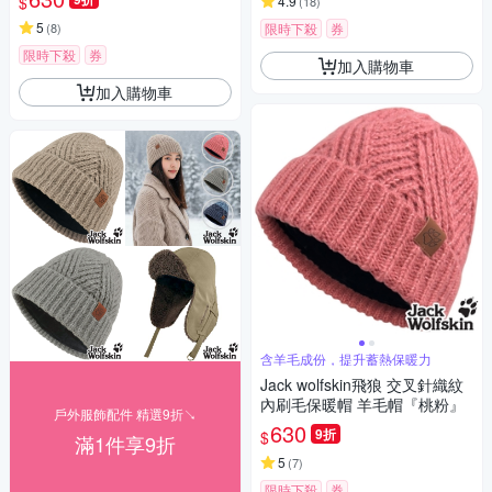
$
4.9
(
18
)
5
(
8
)
限時下殺
券
限時下殺
券
加入購物車
加入購物車
含羊毛成份，提升蓄熱保暖力
Jack wolfskin飛狼 交叉針織紋
內刷毛保暖帽 羊毛帽『桃粉』
戶外服飾配件 精選9折↘
630
9折
$
滿1件享9折
5
(
7
)
限時下殺
券