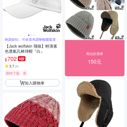
附調節扣，可依需求調整帽圍緊度
【Jack wolfskin 飛狼】輕薄素
色透氣孔棒球帽『白』
商品折價券
702
9折
$
150元
3.7
(
1
)
限時下殺
券
加入購物車