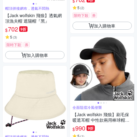
$
5
(
2
)
帽頂拼接網布，透氣不悶熱
【Jack wolfskin 飛狼】透氣網
限時下殺
券
頂漁夫帽 遮陽帽『黑』
加入購物車
702
9折
$
5
(
3
)
限時下殺
券
加入購物車
全面阻擋冷風侵襲
【Jack wolfskin 飛狼】刷毛保
暖遮耳帽 中性款兩用棒球帽
『黑』
990
9折
$
5
(
1
)
帽頂拼接網布，透氣不悶熱