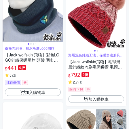
蓄熱內刷毛，狼爪漸層Logo圍脖
【Jack wolfskin 飛狼】彩色LO
漸層混色針織工法，保暖舒適兼具時
尚品味
GO針織保暖圍脖 頭帶 圍巾
【Jack wolfskin飛狼】毛球漸
『藍灰』
441
層針織紋內刷毛保暖帽 毛帽
9折
$
『紅粉』
792
9折
$
5
(
2
)
2.7
挑戰低價
券
(
1
)
限時下殺
券
加入購物車
加入購物車