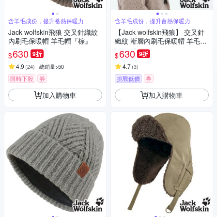
含羊毛成份，提升蓄熱保暖力
含羊毛成份，提升蓄熱保暖力
Jack wolfskin飛狼 交叉針織紋
【Jack wolfskin飛狼】 交叉針
內刷毛保暖帽 羊毛帽『棕』
織紋 漸層內刷毛保暖帽 羊毛帽
『多款可選』
630
630
9折
9折
$
$
4.9
4.7
(
24
)
總銷量>50
(
3
)
限時下殺
券
挑戰低價
券
加入購物車
加入購物車