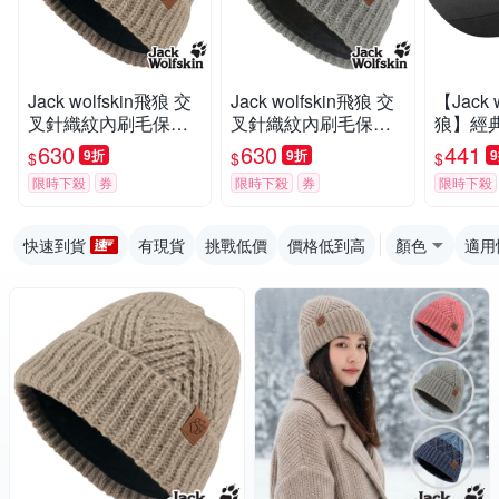
Jack wolfskin飛狼 交
Jack wolfskin飛狼 交
【Jack w
叉針織紋內刷毛保暖
叉針織紋內刷毛保暖
狼】經
帽 羊毛帽『棕』
帽 羊毛帽『岩灰』
氣棒球
630
630
441
9折
9折
$
$
$
限時下殺
券
限時下殺
券
限時下殺
快速到貨
有現貨
挑戰低價
價格低到高
顏色
適用