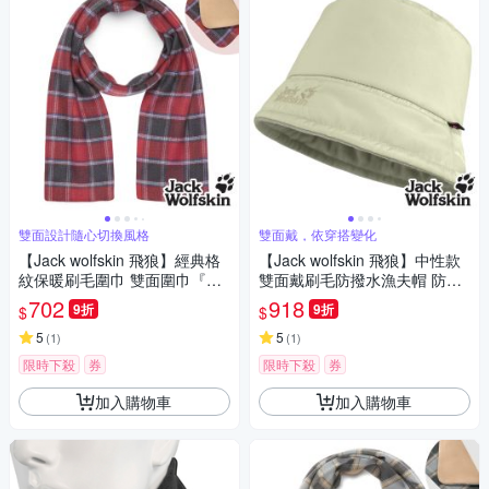
雙面設計隨心切換風格
雙面戴，依穿搭變化
【Jack wolfskin 飛狼】經典格
【Jack wolfskin 飛狼】中性款
紋保暖刷毛圍巾 雙面圍巾『紅
雙面戴刷毛防撥水漁夫帽 防風
格』
保暖帽 (美國 PrimaLoft 保暖
702
918
9折
9折
$
$
紗)『卡其』
5
5
(
1
)
(
1
)
限時下殺
券
限時下殺
券
加入購物車
加入購物車