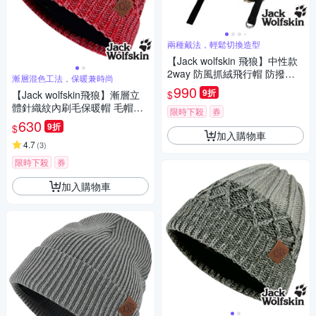
兩種戴法，輕鬆切換造型
【Jack wolfskin 飛狼】中性款
2way 防風抓絨飛行帽 防撥水
漸層混色工法，保暖兼時尚
保暖帽『黑』
990
9折
$
【Jack wolfskin飛狼】漸層立
體針織紋內刷毛保暖帽 毛帽
限時下殺
券
『紅粉』
630
9折
$
加入購物車
4.7
(
3
)
限時下殺
券
加入購物車