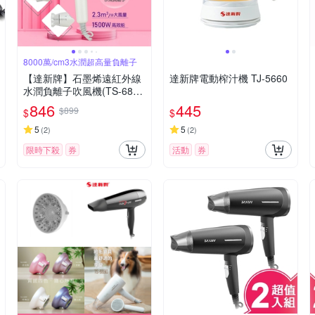
8000萬/cm3水潤超高量負離子
【達新牌】石墨烯遠紅外線
達新牌電動榨汁機 TJ-5660
水潤負離子吹風機(TS-686
8)-白
846
445
$899
$
$
5
5
(
2
)
(
2
)
限時下殺
券
活動
券