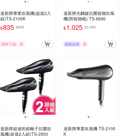
達新牌專業吹風機(超值2入
達新牌光觸媒抗菌寵物吹風
組)TS-2100K
機(附寵物梳) TS-6690
835
1,025
$888
$1,090
$
$
限時下殺
券
挑戰低價
券
達新牌超速乾銀離子抗菌吹
達新牌專業吹風機 TS-2100
風機(超值2入組)TS-2900
K