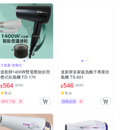
大風量 便攜式
達新牌1400W雙電壓旅折用
達新牌皇家級負離子專業吹
疊式吹風機 FD-170
風機 TS-601
564
546
$599
$580
$
$
5
5
(
2
)
(
2
)
限時下殺
券
挑戰低價
券