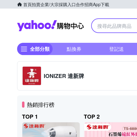
首頁
拍賣
企業/大宗採購入口
合作招商
App下載
Yahoo購物中心
全部分類
點換券
登記送
IONIZER 達新牌
熱銷排行榜
TOP 1
TOP 2