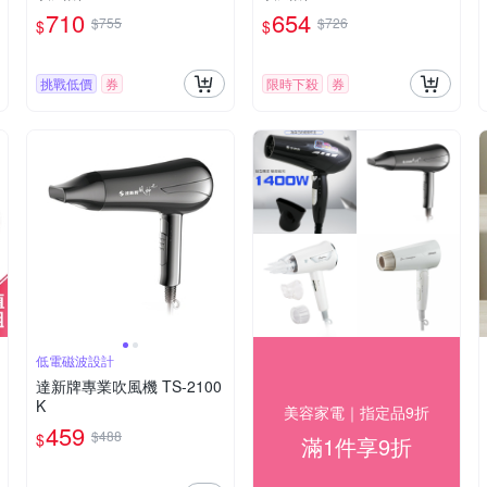
710
654
$755
$726
$
$
挑戰低價
券
限時下殺
券
低電磁波設計
達新牌專業吹風機 TS-2100
K
美容家電｜指定品9折
459
$488
$
滿1件享9折