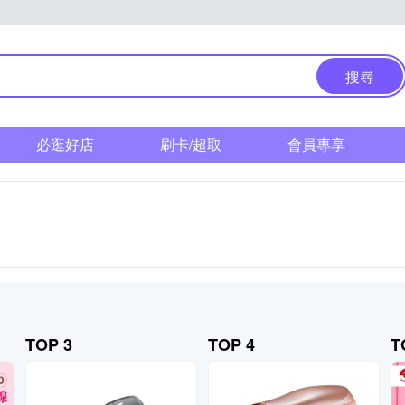
搜尋
必逛好店
刷卡/超取
會員專享
TOP 3
TOP 4
T