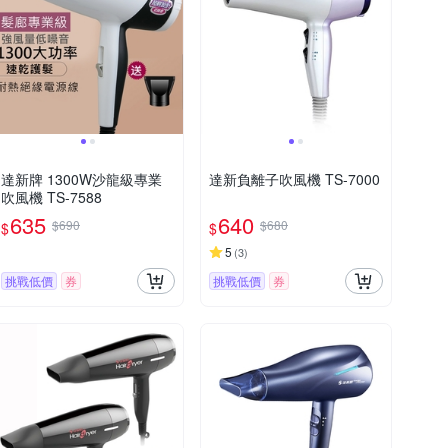
達新牌 1300W沙龍級專業
達新負離子吹風機 TS-7000
吹風機 TS-7588
635
640
$690
$680
$
$
5
(
3
)
挑戰低價
券
挑戰低價
券