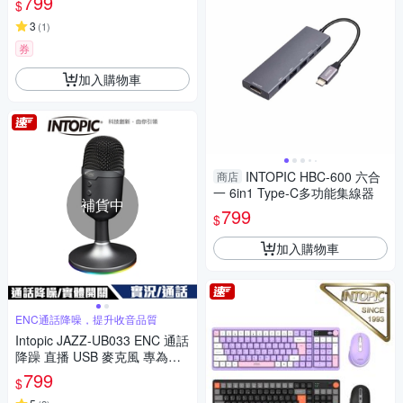
799
$
3
(
1
)
券
加入購物車
INTOPIC HBC-600 六合
商店
一 6in1 Type-C多功能集線器
補貨中
799
$
加入購物車
ENC通話降噪，提升收音品質
Intopic JAZZ-UB033 ENC 通話
降躁 直播 USB 麥克風 專為實
況/通話軟體設計
799
$