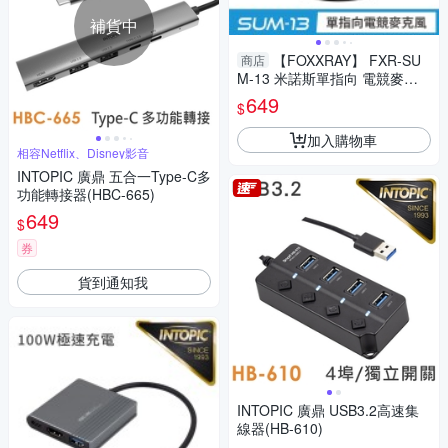
補貨中
【FOXXRAY】 FXR-SU
商店
M-13 米諾斯單指向 電競麥克
風 USB-A Type-C 手機 桌機 筆
649
$
電 5.0
加入購物車
相容Netflix、Disney影音
INTOPIC 廣鼎 五合一Type-C多
功能轉接器(HBC-665)
649
$
券
貨到通知我
INTOPIC 廣鼎 USB3.2高速集
線器(HB-610)