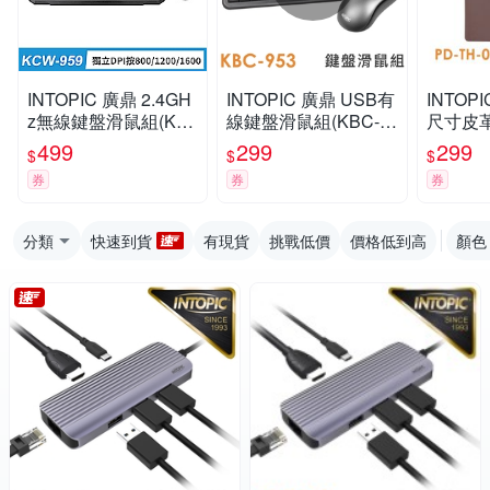
INTOPIC 廣鼎 2.4GH
INTOPIC 廣鼎 USB有
INTOP
z無線鍵盤滑鼠組(KC
線鍵盤滑鼠組(KBC-9
尺寸皮革
W-959)
53)
07)
499
299
299
$
$
$
券
券
券
分類
快速到貨
有現貨
挑戰低價
價格低到高
顏色