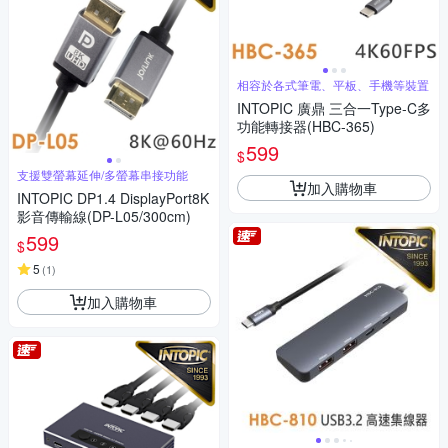
相容於各式筆電、平板、手機等裝置
INTOPIC 廣鼎 三合一Type-C多
功能轉接器(HBC-365)
599
$
支援雙螢幕延伸/多螢幕串接功能
加入購物車
INTOPIC DP1.4 DisplayPort8K
影音傳輸線(DP-L05/300cm)
599
$
5
(
1
)
加入購物車