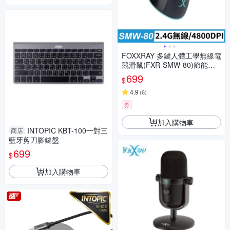
FOXXRAY 多鍵人體工學無線電
競滑鼠(FXR-SMW-80)節能模
式 100小時 充電式
699
$
4.9
(
6
)
券
加入購物車
INTOPIC KBT-100一對三
商店
藍牙剪刀腳鍵盤
699
$
加入購物車