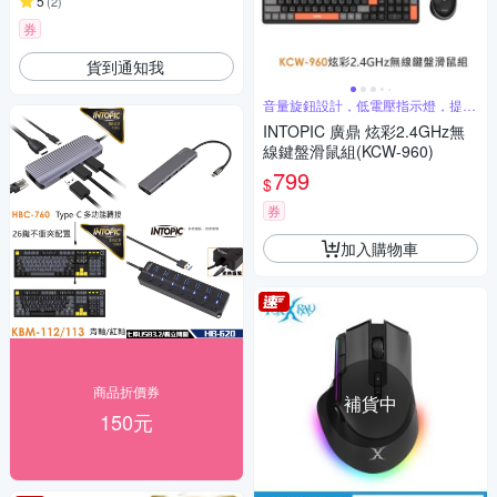
5
(
2
)
券
貨到通知我
音量旋鈕設計，低電壓指示燈，提醒
更換電池
INTOPIC 廣鼎 炫彩2.4GHz無
線鍵盤滑鼠組(KCW-960)
799
$
券
加入購物車
商品折價券
補貨中
150元