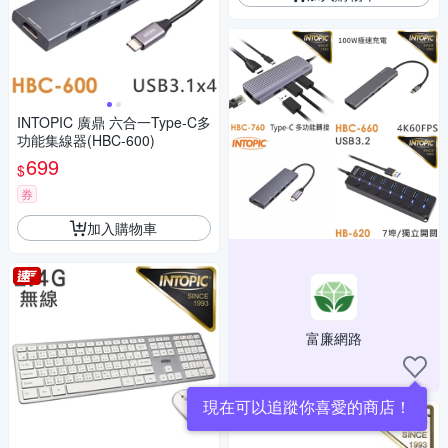
INTOPIC 廣鼎 六合一Type-C多
功能集線器(HBC-600)
699
$
券
加入購物車
富廉網路
現在可以追蹤你喜愛的商店！