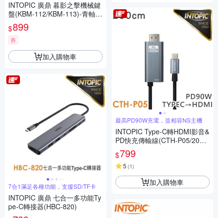
INTOPIC 廣鼎 暮影之擊機械鍵
盤(KBM-112/KBM-113)-青軸/
紅軸
899
$
券
加入購物車
最高PD90W充電，並相容NS主機
INTOPIC Type-C轉HDMI影音&
PD快充傳輸線(CTH-P05/200c
m)
799
$
5
(
1
)
加入購物車
7合1滿足各種功能，支援SD/TF卡
INTOPIC 廣鼎 七合一多功能Ty
pe-C轉接器(HBC-820)