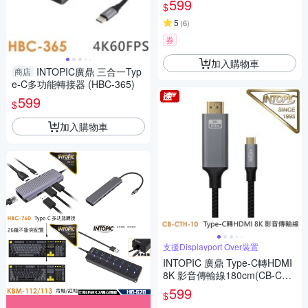
599
$
5
(
6
)
券
加入購物車
INTOPIC廣鼎 三合一Typ
商店
e-C多功能轉接器 (HBC-365)
599
$
加入購物車
支援Displayport Over裝置
INTOPIC 廣鼎 Type-C轉HDMI
8K 影音傳輸線180cm(CB-CTH
-10)
599
$