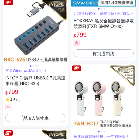
九鍵可程式化，續航可達70小時以上
FOXXRAY 黑炎全鍵靜音無線電
競滑鼠(FXR-SMW-Q100)
799
$
券
貨到通知我
支援Windows/Mac/Linux
INTOPIC 廣鼎 USB3.2 7孔高速
集線器(HBC-625)
799
$
4.5
(
2
)
券
加入購物車
極速冰敷製冷科技，一年有限保固