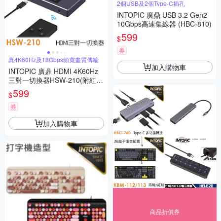
2個USB及2個Type-C插孔
INTOPIC 廣鼎 USB 3.2 Gen2
10Gbps高速集線器 (HBC-810)
599
$
券
真4K60Hz及18Gbps頻寬畫質傳輸
加入購物車
INTOPIC 廣鼎 HDMI 4K60Hz
三對一切換器HSW-210(附紅外
線遙控器)
599
$
券
加入購物車
商品折價券