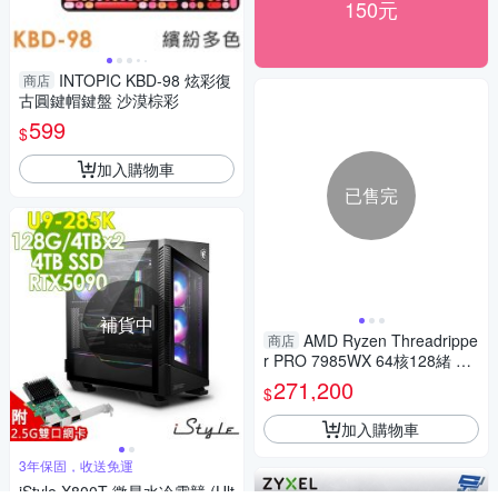
150元
INTOPIC KBD-98 炫彩復
商店
古圓鍵帽鍵盤 沙漠棕彩
599
$
加入購物車
已售完
補貨中
AMD Ryzen Threadrippe
商店
r PRO 7985WX 64核128緒 盒
裝中央處理器 100-100000454
271,200
$
WOF
加入購物車
3年保固，收送免運
iStyle X800T 微星水冷電競 (Ult