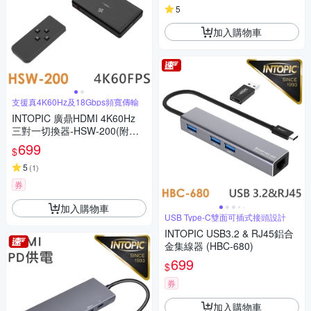
5
加入購物車
支援真4K60Hz及18Gbps頻寬傳輸
INTOPIC 廣鼎HDMI 4K60Hz
三對一切換器-HSW-200(附紅
外線遙控器)
699
$
5
(
1
)
券
加入購物車
USB Type-C雙面可插式接頭設計
INTOPIC USB3.2 & RJ45鋁合
金集線器 (HBC-680)
699
$
券
加入購物車