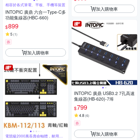
相容於各式筆電、平板、手機等裝置
加入購物車
INTOPIC 廣鼎 六合一Type-C多
功能集線器(HBC-660)
899
$
5
(
1
)
券
加入購物車
INTOPIC 廣鼎 USB3.2 7孔高速
集線器(HB-620)-7埠
799
$
4.8
(
6
)
券
加入購物車
電競級2000萬長壽命軸體，耐用不
疲乏