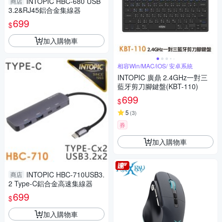
INTOPIC HBC-680 USB
商店
3.2&RJ45鋁合金集線器
699
$
加入購物車
相容Win/MAC/iOS/ 安卓系統
INTOPIC 廣鼎 2.4GHz一對三
藍牙剪刀腳鍵盤(KBT-110)
699
$
5
(
3
)
券
加入購物車
INTOPIC HBC-710USB3.
商店
2 Type-C鋁合金高速集線器
699
$
加入購物車