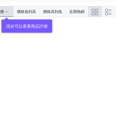
價
價格低到高
價格高到低
近期熱銷
現在可以查看商品評價