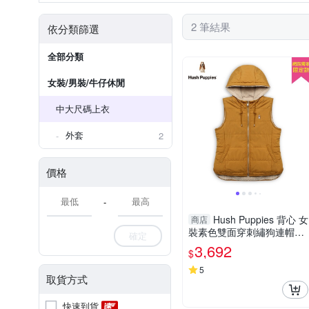
2 筆結果
依分類篩選
全部分類
女裝/男裝/牛仔休閒
中大尺碼上衣
外套
2
價格
-
Hush Puppies 背心 女
商店
裝素色雙面穿刺繡狗連帽鋪
確定
棉背心
3,692
$
5
取貨方式
快速到貨