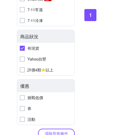
7-11常溫
1
7-11冷凍
商品狀況
有現貨
Yahoo自營
評價4顆
以上
優惠
挑戰低價
券
活動
清除所有條件