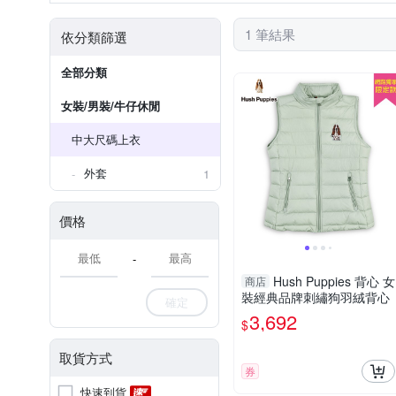
1 筆結果
依分類篩選
全部分類
女裝/男裝/牛仔休閒
中大尺碼上衣
外套
1
價格
-
Hush Puppies 背心 女
商店
裝經典品牌刺繡狗羽絨背心
確定
3,692
$
取貨方式
券
快速到貨