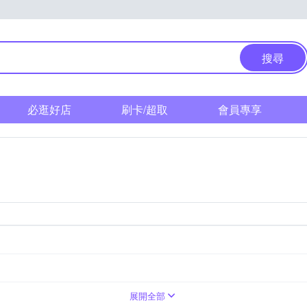
搜尋
必逛好店
刷卡/超取
會員專享
展開全部