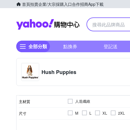
首頁
拍賣
企業/大宗採購入口
合作招商
App下載
Yahoo購物中心
全部分類
點換券
登記送
Hush Puppies
人造纖維
主材質
M
L
XL
2XL
尺寸
羽絨外套
正常版型
無袖
女
秋冬
款式
版型
袖長
適用性別
適穿季節
顏色