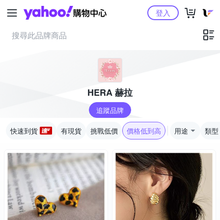
Yahoo購物中心
登入
HERA 赫拉
追蹤品牌
快速到貨
有現貨
挑戰低價
價格低到高
用途
類型