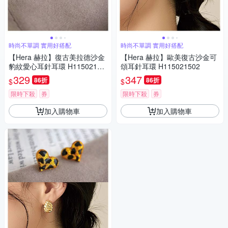
時尚不單調 實用好搭配
時尚不單調 實用好搭配
【Hera 赫拉】復古美拉德沙金
【Hera 赫拉】歐美復古沙金可
豹紋愛心耳針耳環 H11502150
頌耳針耳環 H115021502
1
329
347
86折
86折
$
$
限時下殺
券
限時下殺
券
加入購物車
加入購物車