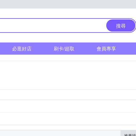
搜尋
必逛好店
刷卡/超取
會員專享
推薦排