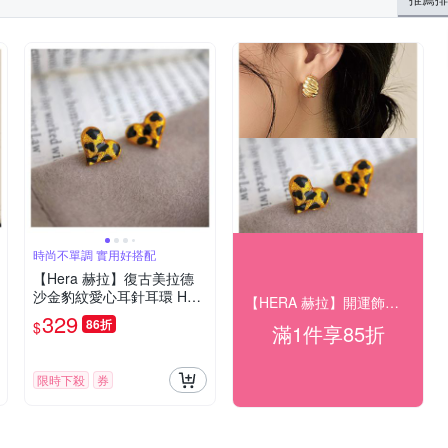
時尚不單調 實用好搭配
【Hera 赫拉】復古美拉德
沙金豹紋愛心耳針耳環 H11
【HERA 赫拉】開運飾品享85折
5021501
329
86折
$
滿1件享85折
限時下殺
券