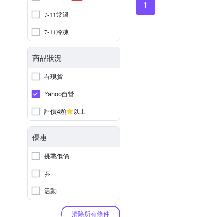
1
7-11常溫
7-11冷凍
商品狀況
有現貨
Yahoo自營
評價4顆
以上
優惠
挑戰低價
券
活動
清除所有條件