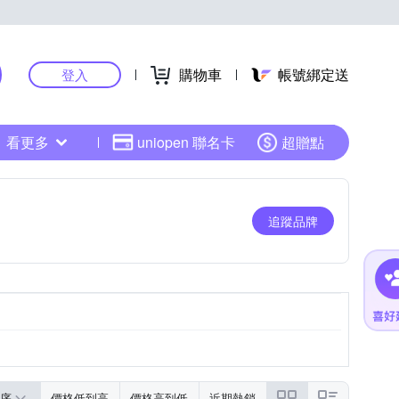
購物車
帳號綁定送
登入
看更多
uniopen 聯名卡
超贈點
追蹤品牌
序
價格低到高
價格高到低
近期熱銷