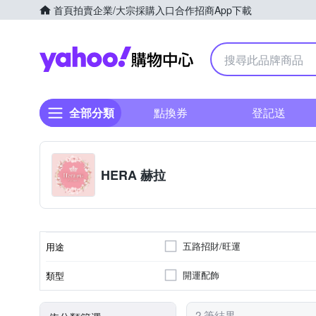
首頁
拍賣
企業/大宗採購入口
合作招商
App下載
Yahoo購物中心
全部分類
點換券
登記送
HERA 赫拉
五路招財/旺運
用途
開運配飾
類型
2 筆結果