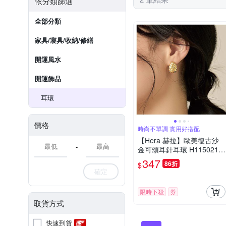
依分類篩選
全部分類
家具/寢具/收納/修繕
開運風水
開運飾品
耳環
價格
時尚不單調 實用好搭配
【Hera 赫拉】歐美復古沙
-
金可頌耳針耳環 H1150215
02
347
86折
$
確定
限時下殺
券
取貨方式
快速到貨