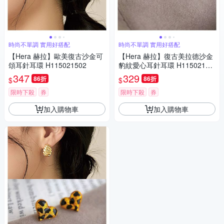
時尚不單調 實用好搭配
時尚不單調 實用好搭配
【Hera 赫拉】歐美復古沙金可
【Hera 赫拉】復古美拉德沙金
頌耳針耳環 H115021502
豹紋愛心耳針耳環 H11502150
1
347
329
86折
86折
$
$
限時下殺
券
限時下殺
券
加入購物車
加入購物車