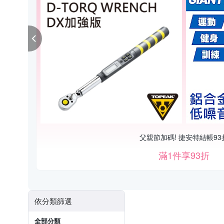
父親節加碼! 捷安特結帳93
滿1件享93折
依分類篩選
全部分類