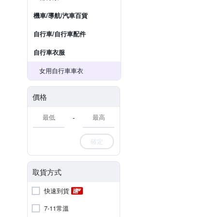
機車/導航/汽車百貨
自行車/自行車配件
自行車衣服
女用自行車車衣
價格
-
確定
取貨方式
快速到貨
7-11常溫