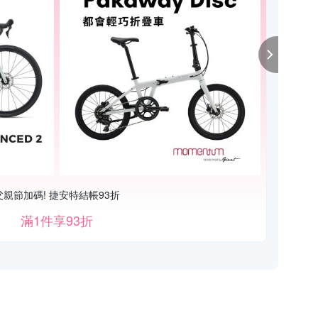
父親節加碼! 捷安特結帳93折
滿1件享93折