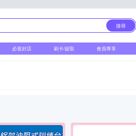
搜尋
必逛好店
刷卡/超取
會員專享