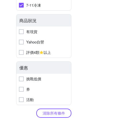
7-11冷凍
商品狀況
有現貨
Yahoo自營
評價4顆
以上
優惠
挑戰低價
券
活動
清除所有條件