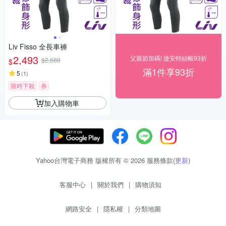
Liv Fisso 全長車褲
2,493
父親節加碼! 捷安特結帳93折
$2,680
$
滿1件享93折
5
(
1
)
限時下殺
券
加入購物車
Yahoo台灣電子商務 版權所有 © 2026 服務條款(
更新
)
客服中心
|
關於我們
|
購物須知
網路安全
|
隱私權
|
分類地圖