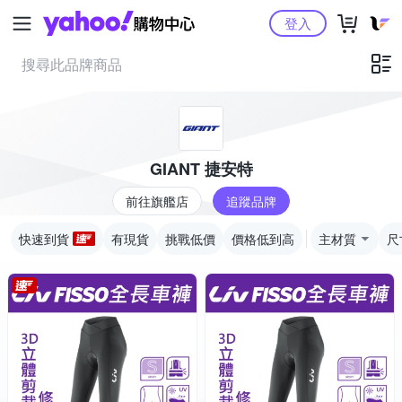
Yahoo購物中心
登入
GIANT 捷安特
前往旗艦店
追蹤品牌
快速到貨
有現貨
挑戰低價
價格低到高
主材質
尺