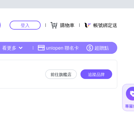
購物車
帳號綁定送
登入
看更多
uniopen 聯名卡
超贈點
前往旗艦店
追蹤品牌