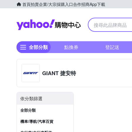
首頁
拍賣
企業/大宗採購入口
合作招商
App下載
Yahoo購物中心
全部分類
點換券
登記送
GIANT 捷安特
依分類篩選
全部分類
機車/導航/汽車百貨