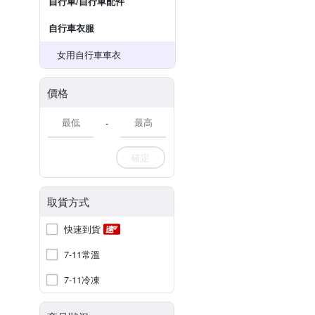
自行車/自行車配件
自行車衣服
女用自行車車衣
價格
-
確定
取貨方式
快速到貨
7-11常溫
7-11冷凍