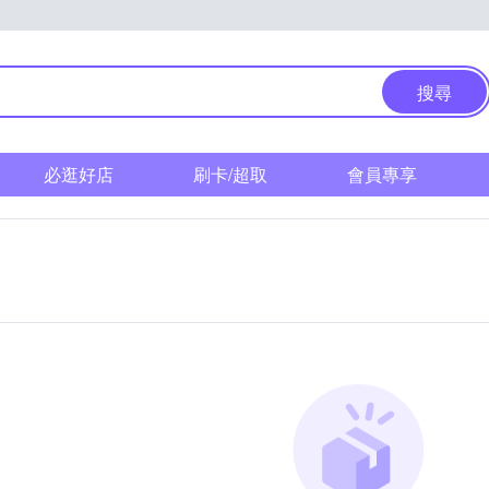
搜尋
必逛好店
刷卡/超取
會員專享