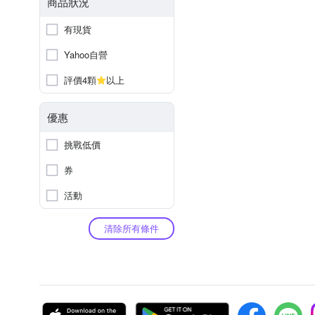
商品狀況
有現貨
Yahoo自營
評價4顆
以上
優惠
挑戰低價
券
活動
清除所有條件