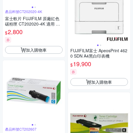
產品料號CT202020-4K
富士軟片 FUJIFILM 原廠紅色
碳粉匣 CT202020-4K 適用 Do
cuPrint CP405d/CM405df【超
2,800
$
值包】
券
加入購物車
FUJIFILM富士 ApeosPrint 462
0 SDN A4黑白印表機
19,900
$
券
加入購物車
產品料號CT202607