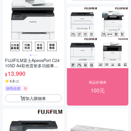
FUJIFILM富士ApeosPort C24
10SD A4彩色雷射多功能事務
複合機
13,990
$
4.8
(
2
)
商品折價券
挑戰低價
券
100元
加入購物車