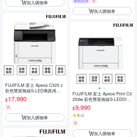
挑戰低價
券
加入購物車
加入購物車
FUJIFILM 富士 Apeos C325 z
彩色雙面無線S-LED傳真掃描
FUJIFILM 富士 Apeos Print C3
複合機
17,990
25dw 彩色雙面無線S-LED印表
$
機
9,990
券
$
5
(
3
)
加入購物車
券
加入購物車