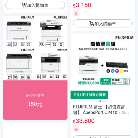
用 DP CM315, DPCM315Z, D
3,150
加入購物車
$
PCP315, DPCP315D/DP CP31
5dw/CM315z
券
加入購物車
商品折價券
150元
FUJIFILM 富士 【超值豐富
組】 ApeosPort C2410 + 3組
標容四色碳匣
33,800
$
券