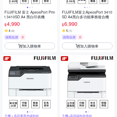
FUJIFILM 富士 ApeosPort Prin
FUJIFILM富士ApeosPort 3410
t 3410SD A4 黑白印表機
SD A4黑白多功能事務複合機
4,990
6,990
$
$
4
5
(
4
)
(
1
)
挑戰低價
券
挑戰低價
券
加入購物車
加入購物車
主機＋高容量黑色碳粉組
主機+高容碳粉超值組