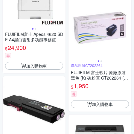
FUJIFILM富士 Apeos 4620 SD
F A4黑白雷射多功能事務複合
機
24,900
$
券
加入購物車
產品料號CT202264
FUJIFILM 富士軟片 原廠原裝
黑色 (K) 碳粉匣 CT202264 (2
K) 適用 DP CM115 w, DP CM2
1,950
$
25 fw, DP CP115 w, DP CP116
w, DP CP
券
加入購物車