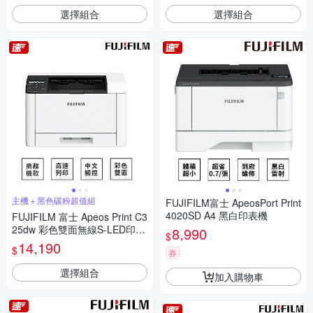
選擇組合
選擇組合
主機＋黑色碳粉超值組
FUJIFILM富士 ApeosPort Print
4020SD A4 黑白印表機
FUJIFILM 富士 Apeos Print C3
25dw 彩色雙面無線S-LED印表
8,990
$
機+原廠CT203502 高容量黑色
14,190
$
券
碳粉匣 (6,000張)
選擇組合
加入購物車