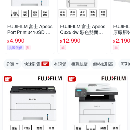
FUJIFILM 富士 Apeos
FUJIFILM 富士 Apeos
FUJIF
Port Print 3410SD A4
C325 dw 彩色雙面無
原廠原
黑白印表機
線S-LED掃描複合機
(C) 碳粉
4,990
12,990
2,19
$
$
$
(1.4K)
挑戰低價
券
券
券
5 w, DP
P CP11
6 w,
分類
快速到貨
有現貨
挑戰低價
價格低到高
可列