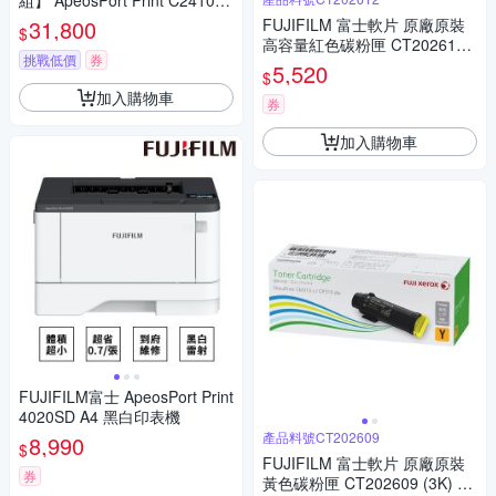
組】 ApeosPort Print C2410 +
3組標容四色碳匣
31,800
FUJIFILM 富士軟片 原廠原裝
$
高容量紅色碳粉匣 CT202612
挑戰低價
券
(6K) 適用 DP CM315, DPCM3
5,520
$
15Z, DPCP315, DPCP315D /D
加入購物車
P CP315dw/CM315z
券
加入購物車
FUJIFILM富士 ApeosPort Print
4020SD A4 黑白印表機
產品料號CT202609
8,990
$
FUJIFILM 富士軟片 原廠原裝
券
黃色碳粉匣 CT202609 (3K) 適