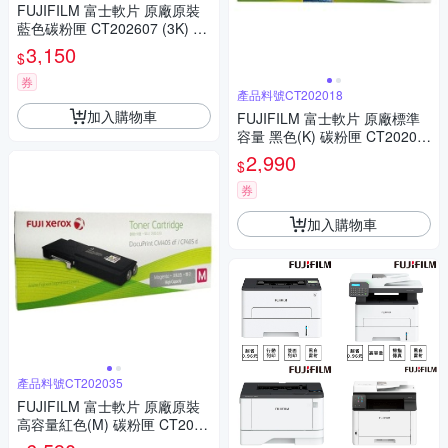
FUJIFILM 富士軟片 原廠原裝
藍色碳粉匣 CT202607 (3K) 適
用 DP CM315, DPCM315Z, D
3,150
$
PCP315, DPCP315D/DP CP31
5dw/CM315z
券
產品料號CT202018
加入購物車
FUJIFILM 富士軟片 原廠標準
容量 黑色(K) 碳粉匣 CT20201
8 (7K) 適用 DPCM405F, DPCP
2,990
$
405/DocuPrint CP405d/CM40
5df
券
加入購物車
產品料號CT202035
FUJIFILM 富士軟片 原廠原裝
高容量紅色(M) 碳粉匣 CT2020
35 (11K) 適用 DPCM405F, DP