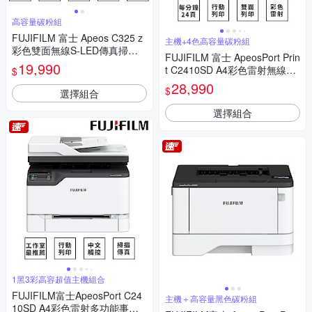
高容量碳粉組
FUJIFILM 富士 Apeos C325 z
主機+4色高容量碳粉組
彩色雙面無線S-LED傳真掃描
FUJIFILM 富士 ApeosPort Prin
複合機+原廠CT203502 高容量
19,990
t C2410SD A4彩色雷射無線印
$
黑色碳粉匣 (6,000張)
表機+高容量1黑3彩碳粉
28,990
$
選擇組合
選擇組合
1黑3彩高容超值主機組合
FUJIFILM富士ApeosPort C24
主機＋高容量黑色碳粉組
10SD A4彩色雷射多功能事務