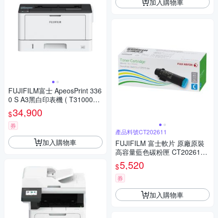
加入購物車
FUJIFILM富士 ApeosPrint 336
0 S A3黑白印表機 ( T3100066
)
34,900
$
券
產品料號CT202611
加入購物車
FUJIFILM 富士軟片 原廠原裝
高容量藍色碳粉匣 CT202611
(6K) 適用 DP CM315, DPCM3
5,520
$
15Z, DPCP315, DPCP315D /D
P CP315dw/CM315z
券
加入購物車