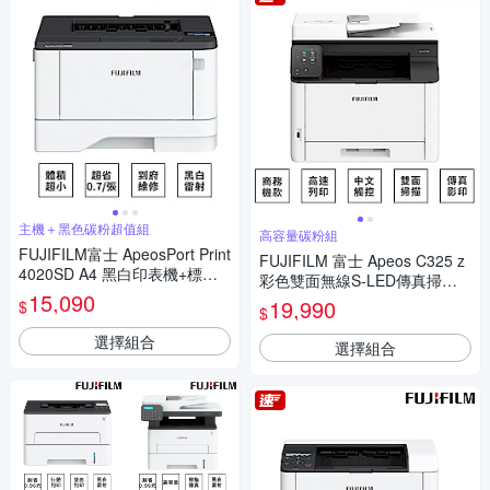
主機＋黑色碳粉超值組
高容量碳粉組
FUJIFILM富士 ApeosPort Print
FUJIFILM 富士 Apeos C325 z
4020SD A4 黑白印表機+標準
彩色雙面無線S-LED傳真掃描
容量碳份
15,090
複合機+原廠CT203502 高容量
19,990
$
$
黑色碳粉匣 (6,000張)
選擇組合
選擇組合