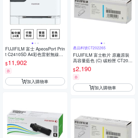
產品料號CT202265
FUJIFILM 富士 ApeosPort Prin
t C2410SD A4彩色雷射無線印
FUJIFILM 富士軟片 原廠原裝
表機+CT351267 標準容量黑色
高容量藍色 (C) 碳粉匣 CT202
11,902
$
碳粉匣
265 (1.4K) 適用 DP CM115 w,
2,190
$
券
DP CM225 fw, DP CP115 w, D
P CP116 w,
券
加入購物車
加入購物車