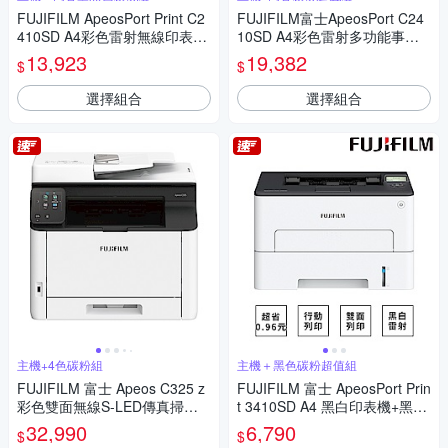
FUJIFILM ApeosPort Print C2
FUJIFILM富士ApeosPort C24
410SD A4彩色雷射無線印表機
10SD A4彩色雷射多功能事務
+FUJIFILM CT351263高容量
複合機+原廠黑色高容量碳粉
13,923
19,382
$
$
黑色碳粉匣 (4,500張)
選擇組合
選擇組合
主機+4色碳粉組
主機＋黑色碳粉超值組
FUJIFILM 富士 Apeos C325 z
FUJIFILM 富士 ApeosPort Prin
彩色雙面無線S-LED傳真掃描
t 3410SD A4 黑白印表機+黑色
複合機+原廠四色碳粉
碳粉標準容量
32,990
6,790
$
$