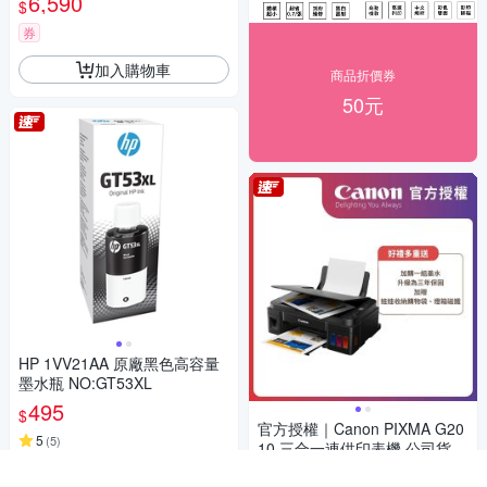
6,590
$
CP405 /DocuPrint CP405d/CM
405df
券
加入購物車
商品折價券
50元
HP 1VV21AA 原廠黑色高容量
墨水瓶 NO:GT53XL
495
$
官方授權｜Canon PIXMA G20
5
(
5
)
10 三合一連供印表機 公司貨
券
3,290
$