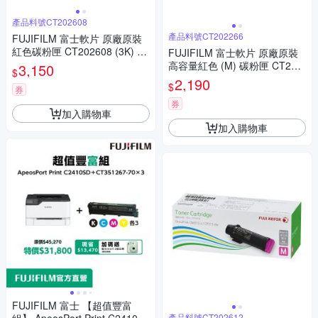
產品料號CT202608
產品料號CT202266
FUJIFILM 富士軟片 原廠原裝
紅色碳粉匣 CT202608 (3K) 適
FUJIFILM 富士軟片 原廠原裝
用 DP CM315, DPCM315Z, D
高容量紅色 (M) 碳粉匣 CT202
3,150
$
PCP315, DPCP315D/DP CP31
266 (1.4K) 適用 DP CM115 w,
2,190
$
5dw/CM315z
券
DP CM225 fw, DP CP115 w, D
P CP116 w,
券
加入購物車
加入購物車
FUJIFILM 富士 【超值豐富
產品料號CT202612