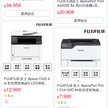
FUJIFILM富士 ApeosPort Print
複合機+1黑3彩高容量碳份
34,958
4020SD A4 黑白印表機+高容
$
量碳粉
20,908
$
選擇組合
選擇組合
FUJIFILM 富士 Apeos C325 d
w 彩色雙面無線S-LED掃描複
FUJIFILM 富士 ApeosPort Prin
合機
12,990
t C2410SD A4彩色雷射無線印
$
表機
7,990
5
(
4
)
$
券
5
(
3
)