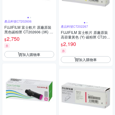
產品料號CT202606
產品料號CT202267
FUJIFILM 富士軟片 原廠原裝
黑色碳粉匣 CT202606 (3K) 適
FUJIFILM 富士軟片 原廠原裝
用 DP CM315, DPCM315Z, D
高容量黃色 (Y) 碳粉匣 CT2022
2,750
$
PCP315, DPCP315D/DP CP31
67 (1.4K) 適用 DP CM115 w,
2,190
$
5dw/CM315z
券
DP CM225 fw, DP CP115
券
加入購物車
加入購物車