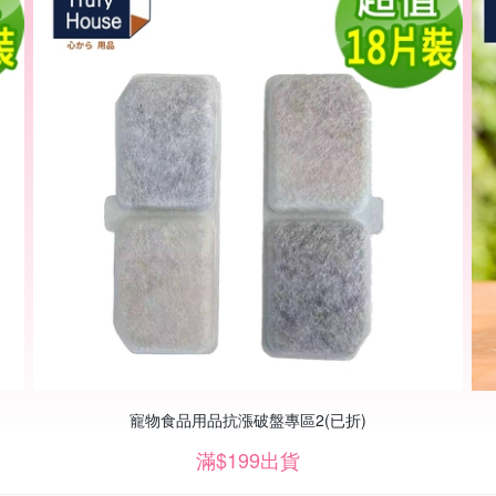
寵物食品用品抗漲破盤專區2(已折)
滿$199出貨