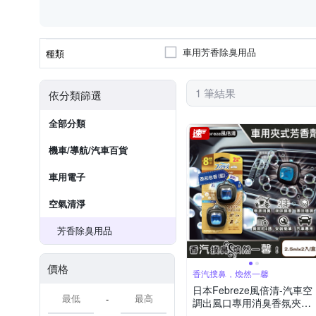
車用芳香除臭用品
種類
1 筆結果
依分類篩選
全部分類
機車/導航/汽車百貨
車用電子
空氣清淨
芳香除臭用品
價格
香汽撲鼻，煥然一馨
日本Febreze風倍清-汽車空
-
調出風口專用消臭香氛夾式
空氣芳香劑2.5mlx2入/金盒