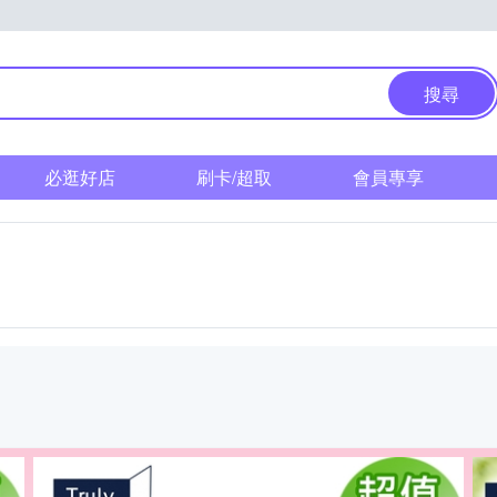
搜尋
必逛好店
刷卡/超取
會員專享