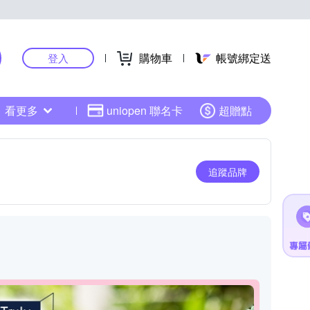
購物車
帳號綁定送
登入
看更多
uniopen 聯名卡
超贈點
追蹤品牌