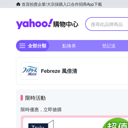
首頁
拍賣
企業/大宗採購入口
合作招商
App下載
Yahoo購物中心
全部分類
點換券
登記送
Febreze 風倍清
限時活動
限時優惠，立即搶購