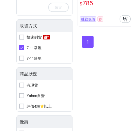
785
$
(車用擴香劑,車內清新去味
確定
留香,濃淡可調節,長效約8
週)
挑戰低價
券
取貨方式
快速到貨
1
7-11常溫
7-11冷凍
商品狀況
有現貨
Yahoo自營
評價4顆
以上
優惠