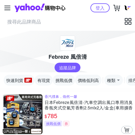
Yahoo購物中心
登入
Febreze 風倍清
追蹤品牌
快速到貨
有現貨
挑戰低價
價格低到高
種類
排
香汽撲鼻，煥然一馨
日本Febreze風倍清-汽車空調出風口專用消臭
香氛夾式空氣芳香劑2.5mlx2入/金盒(車用擴香
劑,車內清新去味留香,濃淡可調節,長效約8週)
785
$
挑戰低價
券