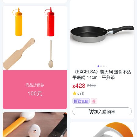
《EXCELSA》義大利 迷你不沾
平底鍋-14cm-- 平煎鍋
428
商品折價券
$475
$
100元
5
(
1
)
挑戰低價
券
加入購物車