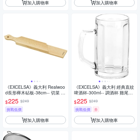
加入購物車
加入購物車
《EXCELSA》義大利 Realwoo
《EXCELSA》義大利 經典直紋
d長形櫸木砧板-38cm-- 切菜 切
啤酒杯-300ml-- 調酒杯 雞尾酒
菜砧板
杯
225
225
$249
$249
$
$
挑戰低價
挑戰低價
券
加入購物車
加入購物車