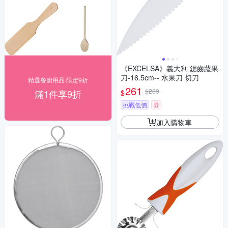
《EXCELSA》義大利 鋸齒蔬果
刀-16.5cm-- 水果刀 切刀
精選餐廚用品 限定9折
261
$289
滿1件享9折
$
挑戰低價
券
加入購物車