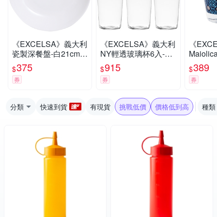
《EXCELSA》義大利
《EXCELSA》義大利
《EXC
瓷製深餐盤-白21cm--
NY輕透玻璃杯6入-55
Maiol
餐具 器皿 盤子
0ml-- 水杯 茶杯 咖啡
藍250m
375
915
389
$
$
$
杯
咖啡杯
券
券
券
分類
快速到貨
有現貨
挑戰低價
價格低到高
種類