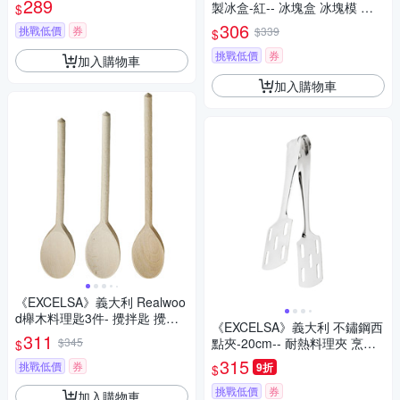
289
製冰盒-紅-- 冰塊盒 冰塊模 冰
$
模 冰格
306
挑戰低價
券
$339
$
挑戰低價
券
加入購物車
加入購物車
《EXCELSA》義大利 Realwoo
d櫸木料理匙3件- 攪拌匙 攪拌
《EXCELSA》義大利 不鏽鋼西
杓 料理杓
311
$345
點夾-20cm-- 耐熱料理夾 烹飪
$
烤肉食物夾
315
挑戰低價
券
9折
$
挑戰低價
券
加入購物車