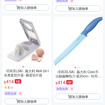
挑戰低價
券
加入購物車
加入購物車
《EXCELSA》義大利 Abili 2in1
《EXCELSA》義大利 Color不
水煮蛋切片器- 雞蛋切片器
沾鋸齒麵包刀-藍20cm-- 吐司刀
414
土司刀 麵包刀 鋸齒刀
414
9折
$
9折
$
5
(
1
)
挑戰低價
券
挑戰低價
券
加入購物車
加入購物車