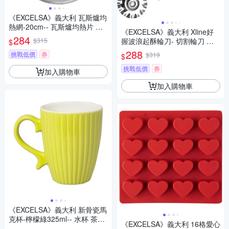
《EXCELSA》義大利 瓦斯爐均
熱網-20cm-- 瓦斯爐均熱片 節
《EXCELSA》義大利 Xline好
能網
284
$315
握波浪起酥輪刀- 切割輪刀 花
$
邊輪刀 烘焙
288
挑戰低價
券
$319
$
挑戰低價
券
加入購物車
加入購物車
《EXCELSA》義大利 新骨瓷馬
克杯-檸檬綠325ml-- 水杯 茶杯
《EXCELSA》義大利 16格愛心
咖啡杯