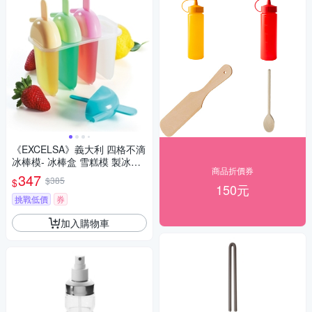
《EXCELSA》義大利 四格不滴
冰棒模- 冰棒盒 雪糕模 製冰模
商品折價券
枝仔冰棒
347
$385
$
150元
挑戰低價
券
加入購物車