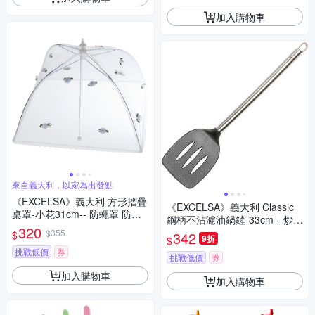
加入購物車
來自義大利，以家為出發點
《EXCELSA》義大利 方形摺疊
《EXCELSA》義大利 Classic
桌罩-小花31cm-- 防蠅罩 防塵
鋼柄不沾濾油鍋鏟-33cm-- 炒菜
罩 蓋菜罩
320
鏟
$355
$
342
9折
$
挑戰低價
券
挑戰低價
券
加入購物車
加入購物車