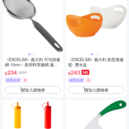
《EXCELSA》義大利 可勾掛濾
《EXCELSA》義大利 匙型過濾
網-10cm-- 廚房料理濾網 濾網
籃- 瀝水盆
勺 濾網杓
234
243
$259
9折
$
$
挑戰低價
券
挑戰低價
券
加入購物車
加入購物車