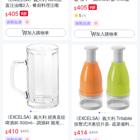
蓋注油嘴2入- 餐廚料理注嘴
405
9折
$
405
9折
$
5
(
1
)
挑戰低價
券
挑戰低價
券
加入購物車
加入購物車
《EXCELSA》義大利 經典直紋
《EXCELSA》義大利 Tritabile
啤酒杯-500ml-- 調酒杯 雞尾酒
按壓式洋蔥切片器- 蔬菜備料
杯
410
切菜器
414
$455
$
$459
$
挑戰低價
券