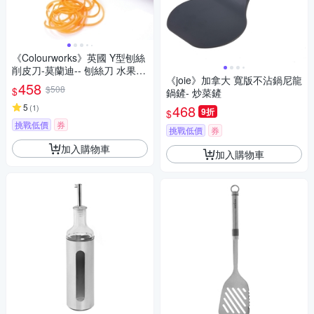
《Colourworks》英國 Y型刨絲
削皮刀-莫蘭迪-- 刨絲刀 水果蔬
《joie》加拿大 寬版不沾鍋尼龍
果刨皮刀 去皮刀 果皮削皮器
458
$508
$
鍋鏟- 炒菜鏟
5
468
(
1
)
9折
$
挑戰低價
券
挑戰低價
券
加入購物車
加入購物車