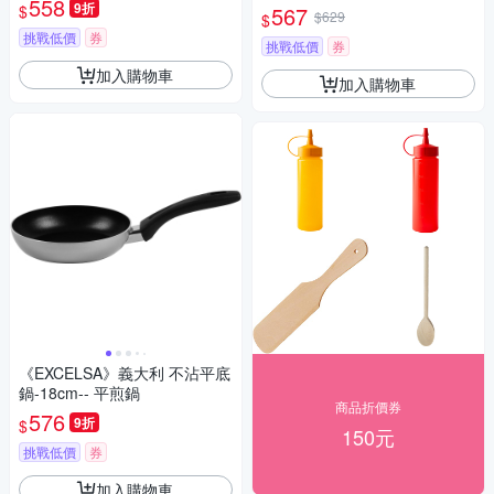
558
刀
9折
$
567
$629
$
挑戰低價
券
挑戰低價
券
加入購物車
加入購物車
《EXCELSA》義大利 不沾平底
鍋-18cm-- 平煎鍋
商品折價券
576
9折
$
150元
挑戰低價
券
加入購物車