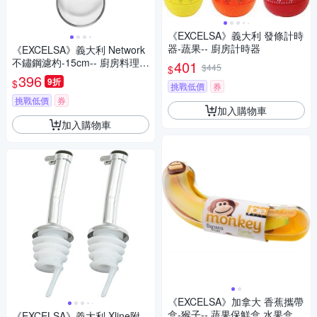
《EXCELSA》義大利 發條計時
器-蔬果-- 廚房計時器
《EXCELSA》義大利 Network
不鏽鋼濾杓-15cm-- 廚房料理濾
401
$445
$
網 濾網勺 濾網杓
396
9折
$
挑戰低價
券
挑戰低價
券
加入購物車
加入購物車
《EXCELSA》加拿大 香蕉攜帶
盒-猴子-- 蔬果保鮮盒 水果盒
《EXCELSA》義大利 Xline附