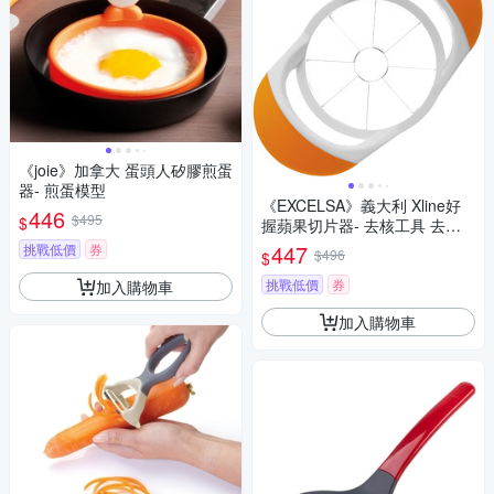
《joie》加拿大 蛋頭人矽膠煎蛋
器- 煎蛋模型
《EXCELSA》義大利 Xline好
446
$495
$
握蘋果切片器- 去核工具 去核
器
447
挑戰低價
券
$496
$
挑戰低價
券
加入購物車
加入購物車