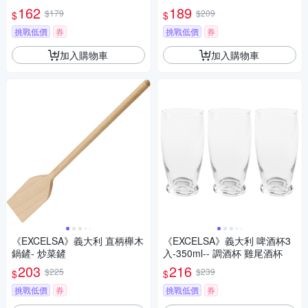
拌杓 料理杓
162
189
$179
$209
$
$
挑戰低價
券
挑戰低價
券
加入購物車
加入購物車
《EXCELSA》義大利 直柄櫸木
《EXCELSA》義大利 啤酒杯3
鍋鏟- 炒菜鏟
入-350ml-- 調酒杯 雞尾酒杯
203
216
$225
$239
$
$
挑戰低價
券
挑戰低價
券