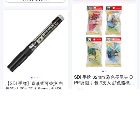
SDI 手牌 32mm 彩色長尾夾 O
PP袋 隨手包 6支入 顏色隨機 /
【SDI 手牌】直液式可替換 白
袋 0244D
板筆 中字丸芯 1.5mm /支(S53
20
$
0)
19
$
挑戰低價
5
(
2
)
加入購物車
挑戰低價
加入購物車