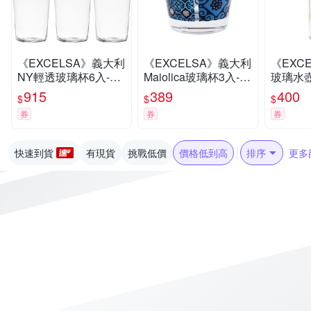
《EXCELSA》義大利
《EXCELSA》義大利
《EXC
NY輕透玻璃杯6入-55
Maiolica玻璃杯3入-海
玻璃水壺
0ml-- 水杯 茶杯 咖啡
藍250ml-- 水杯 茶杯
ml-- 
915
389
400
$
$
$
杯
咖啡杯
杯 環保
券
券
券
快速到貨
有現貨
挑戰低價
價格低到高
排序
更多