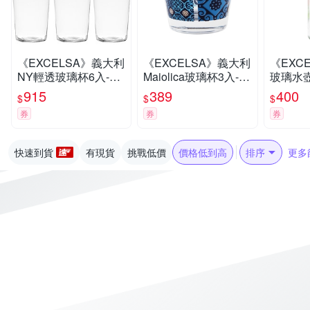
《EXCELSA》義大利
《EXCELSA》義大利
《EXC
NY輕透玻璃杯6入-55
Maiolica玻璃杯3入-海
玻璃水壺
0ml-- 水杯 茶杯 咖啡
藍250ml-- 水杯 茶杯
ml-- 
915
389
400
$
$
$
杯
咖啡杯
杯 環保
券
券
券
快速到貨
有現貨
挑戰低價
價格低到高
排序
更多