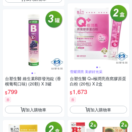
雪耀潤亮 美妍好光采
台塑生醫 維生素B群發泡錠 (香
台塑生醫 Q+極潤亮燕窩膠原蛋
檳葡萄口味) (20顆) X 3罐
白粉 (20包) X 2盒
799
1,673
$
$
券
券
加入購物車
加入購物車