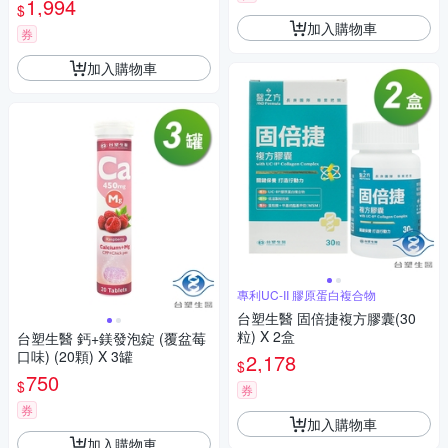
1,994
$
加入購物車
券
加入購物車
專利UC-II 膠原蛋白複合物
台塑生醫 固倍捷複方膠囊(30
粒) X 2盒
台塑生醫 鈣+鎂發泡錠 (覆盆莓
口味) (20顆) X 3罐
2,178
$
750
$
券
券
加入購物車
加入購物車