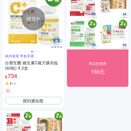
補貨中
維持健康 青春美麗
台塑生醫 維生素C複方膜衣錠
商品折價券
(60粒) X 2盒
150元
734
$
4
(
1
)
券
貨到通知我