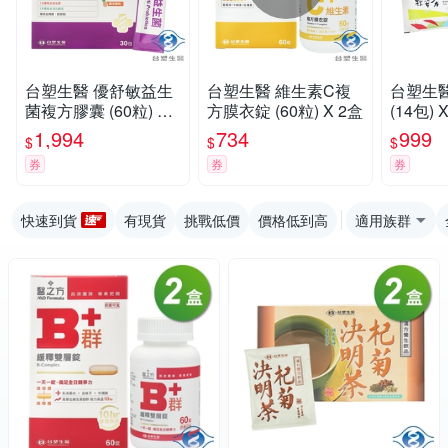
台塑生醫 優舒敏益生
台塑生醫 維生素C複
台塑生
菌複方膠囊 (60粒) X 2
方膜衣錠 (60粒) X 2盒
(14包) 
盒
1,994
734
999
$
$
$
券
券
券
快速到貨
有現貨
挑戰低價
價格低到高
適用族群