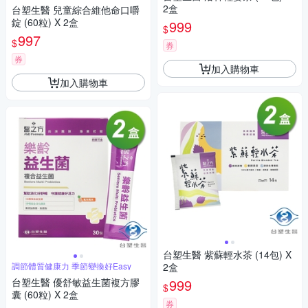
2盒
台塑生醫 兒童綜合維他命口嚼
錠 (60粒) X 2盒
999
$
997
$
券
券
加入購物車
加入購物車
台塑生醫 紫蘇輕水茶 (14包) X
調節體質健康力 季節變換好Easy
2盒
台塑生醫 優舒敏益生菌複方膠
999
$
囊 (60粒) X 2盒
券