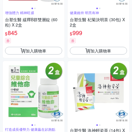
增強體力 精神旺盛
健康維持 明亮有神
台塑生醫 緩釋B群雙層錠 (60
台塑生醫 杞菊決明茶 (30包) X
粒) X 2盒
2盒
845
999
$
$
券
券
加入購物車
加入購物車
打造成長優勢力 健康贏在起跑點
台塑生醫 洛神輕姿茶 (14包) X