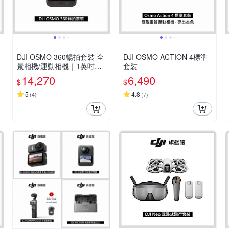
DJI OSMO 360暢拍套裝 全
DJI OSMO ACTION 4標準
景相機/運動相機｜1英吋CM
套裝
OS｜三電充電盒、隱形自拍
14,270
6,490
$
$
桿
5
4.8
(
4
)
(
7
)