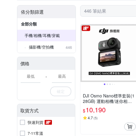
360度腕帶
保護罩/增高起
CCAH25LPD070T0
CCAH2
446 筆結果
依分類篩選
延長桿
ND鏡套件
美
CCAH25LPD071T2
CCAN2
CCAP19LP3760T3
全部分類
手機/相機/耳機/穿戴
攝影機/空拍機
446
價格
-
確定
DJI Osmo Nano標準套裝(1
28GB) 運動相機/迷你相機
｜續航200分｜自帶卡槽
10,190
取貨方式
$
4.7
(
5
)
快速到貨
7-11常溫