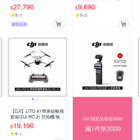
機｜搭載水壓及氣壓計
27,790
9,690
$
$
5
5
(
7
)
(
2
)
挑戰低價
【DJI】LITO X1帶屏組暢飛
套裝(DJI RC 2) 空拍機/無人
DJI 指定品現省2000
機 ｜免註冊｜自帶內存
19,190
$
滿1件折2000
5
(
1
)