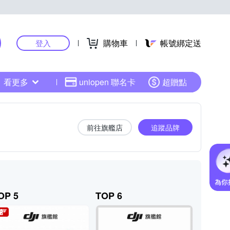
購物車
帳號綁定送
登入
看更多
uniopen 聯名卡
超贈點
前往旗艦店
追蹤品牌
OP 5
TOP 6
TOP