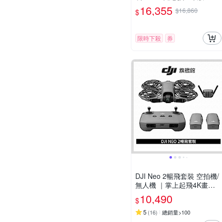
化貼+1132052專用氣密箱
16,355
$16,860
$
(公司貨)
限時下殺
券
DJI Neo 2暢飛套裝 空拍機/
無人機 ｜掌上起飛4K畫質
｜全向避障最安心
10,490
$
5
(
16
)
總銷量>100