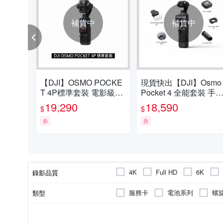
補貨中
補貨中
【DJI】OSMO POCKE
現貨快出【DJI】Osmo
T 4P標準套裝 電影級手
Pocket 4 全能套裝 手
持攝影機相機 ｜廣角中
口袋攝影機/相機 ｜旗
19,290
18,590
$
$
焦雙鏡頭
高畫質｜多種底片濾鏡
券
券
4K
Full HD
6K
錄影品質
服務卡
電池系列
螺
類型
補光燈
雙向快拆轉接件
無
1.9吋以下
跟隨
可觸控式螢幕
固定
內置記憶體
2.0~2.5吋
平移
固
CCAH25LPB150T1
microSD
R37924
R45625
CCAQ2
R31
NCC認證碼
儲存媒介
BSMI許可字號
螢幕類型
螢幕尺寸
拍攝模式