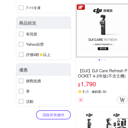
7-11冷凍
商品狀況
有現貨
Yahoo自營
評價4顆
以上
優惠
【DJI】DJI Care Refresh P
OCKET 4-2年版(不含主機)
挑戰低價
1,790
$
券
5
(
5
)
總銷量>50
券
活動
清除所有條件