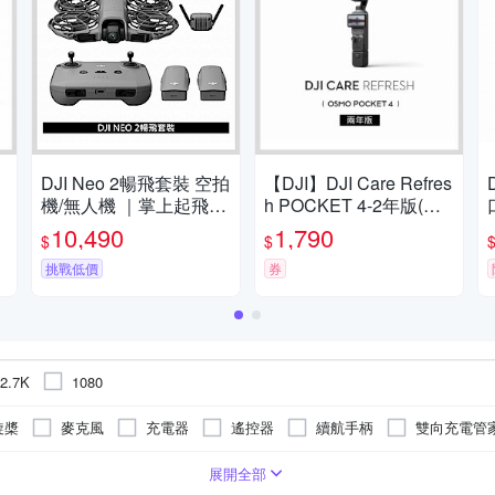
DJI Neo 2暢飛套裝 空拍
【DJI】DJI Care Refres
持
機/無人機 ｜掌上起飛4K
h POCKET 4-2年版(不
艦
畫質｜全向避障最安心
含主機)
10,490
1,790
$
$
挑戰低價
券
2.7K
1080
旋槳
麥克風
充電器
遙控器
續航手柄
雙向充電管
鏡頭保護蓋
充電管家
潛水配件套件
ND鏡套裝
槳葉
定式螢幕
3.0吋以上
無
無
無
同內文說明
4LP0570T1
495
microSDXC
R32418
TFT LCD
CCAE15LP1380T0
D31495
microSDHC
R39121
CCAH25LP2120T2
CCAH2
展開全部