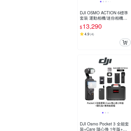
DJI OSMO ACTION 6標準
套裝 運動相機/迷你相機｜
可變光圈｜旗艦畫質超級夜
13,290
$
拍
4.9
(
4
)
DJI Osmo Pocket 3 全能套
裝+Care 隨心換 1年版+鋼