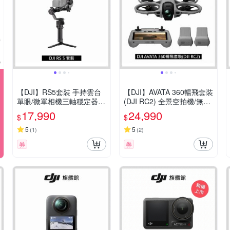
【DJI】RS5套裝 手持雲台
【DJI】AVATA 360暢飛套裝
單眼/微單相機三軸穩定器
(DJI RC2) 全景空拍機/無人
｜增強智慧追蹤｜三軸微調
機 ｜一英吋旗艦影像
17,990
24,990
$
$
旋鈕調平更快
5
5
(
1
)
(
2
)
券
券