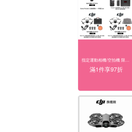
指定運動相機/空拍機 限時活動97折◥ 下殺
滿1件享97折