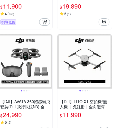
｜智慧跟隨日夜出彩
拍機｜夜景級全向主動避障
11,900
19,890
$
$
4.9
5
(
8
)
(
1
)
挑戰低價
【DJI】AVATA 360體感暢飛
【DJI】LITO X1 空拍機/無
套裝(DJI 飛行眼鏡N3) 全景
人機 ｜免註冊｜全向避障、
空拍機/無人機
自帶內存
24,990
11,990
$
$
5
(
2
)