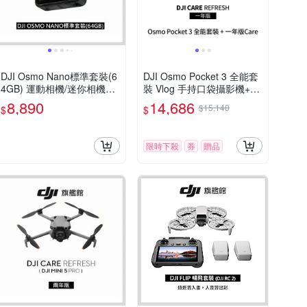
DJI Osmo Nano標準套裝(6
DJI Osmo Pocket 3 全能套
4GB) 運動相機/迷你相機｜
裝 Vlog 手持口袋攝影機+DJ
續航200分鐘｜自帶卡槽
I Care 一年版 (公司貨)
8,890
14,686
$15,140
$
$
限時下殺
券
贈品