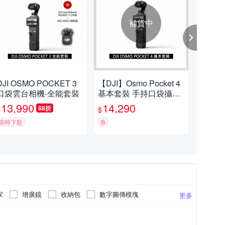
補貨中
DJI OSMO POCKET 3
【DJI】Osmo Pocket 4
DJI
口袋雲台相機-全能套裝
基本套裝 手持口袋攝影
套裝
機/相機 ｜旗艦高畫質｜
機+D
13,990
14,290
14
88折
$
$
$
多款底片濾鏡
司貨
限時下殺
券
限時
家
增廣鏡
收納包
數字圖傳模塊
更多
保護罩
微距鏡
電池收納盒
4LP6520T4
CCAH24LP7350T0
更多