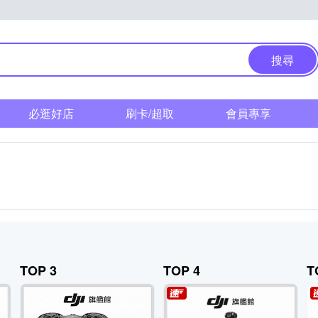
搜尋
必逛好店
刷卡/超取
會員專享
TOP 3
TOP 4
T