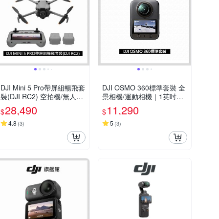
DJI Mini 5 Pro帶屏組暢飛套
DJI OSMO 360標準套裝 全
裝(DJI RC2) 空拍機/無人機
景相機/運動相機｜1英吋CM
｜一英吋大底
OS｜內建105G記憶體
28,490
11,290
$
$
4.8
5
(
3
)
(
3
)