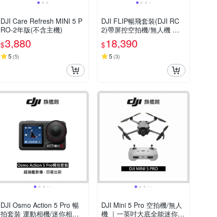
DJI Care Refresh MINI 5 P
DJI FLIP暢飛套裝(DJI RC
RO-2年版(不含主機)
2)帶屏控空拍機/無人機 ｜2
49g免註冊 | 1/1.3英吋鏡頭
3,880
18,390
$
$
｜脫控飛行多元玩法 | 全包
可折疊槳保設計
5
5
(
5
)
(
3
)
DJI Osmo Action 5 Pro 暢
DJI Mini 5 Pro 空拍機/無人
拍套裝 運動相機/迷你相機
機 ｜一英吋大底全能迷你航