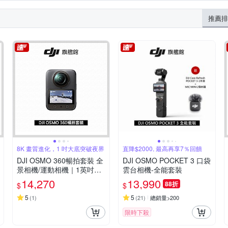
落架
公路車配件套件
延長桿套件
折疊臂套件
車把夾
5LP6280T5
CCAH25LP6630T6
CCAH26LP0860T1
CCAH24
推薦排
顏柔光鏡
黏貼底座套件
其他
其他週邊
2LP1130T0
CCAN23LP0670T6
CCAH25LP0431T9
CCAQ2
8K 畫質進化，1 吋大底突破夜界
直降$2000, 最高再享7％回饋
DJI OSMO 360暢拍套裝 全
DJI OSMO POCKET 3 口袋
景相機/運動相機｜1英吋CM
雲台相機-全能套裝
OS｜三電充電盒、隱形自拍
14,270
13,990
88折
$
$
桿
5
5
(
1
)
(
21
)
總銷量>200
限時下殺