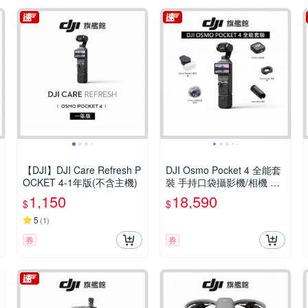
【DJI】DJI Care Refresh P
DJI Osmo Pocket 4 全能套
OCKET 4-1年版(不含主機)
裝 手持口袋攝影機/相機 ｜
旗艦高畫質｜多種底片濾鏡
1,150
18,590
$
$
5
(
1
)
券
券