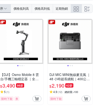
防水殼
防風毛套
配件組
LP5960T1
CCAH25LP4590T0
序
價格低到高
價格高到低
近期熱銷
4LP0050T1
CCAH25LP0430T7
【DJI】Osmo Mobile 8 雲
DJI MIC MINI無線麥克風 ｜
台/手機三軸穩定器 ｜全場
48 小時超長續航｜400公尺
景精準跟拍｜內建延長桿腳
無線傳輸
3,490
2,190
86折
62折
$
$
架
5
4.9
(
1
)
(
12
)
總銷量>100
限時下殺
券
限時下殺