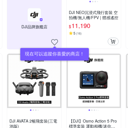
DJI NEO沉浸式飛行套裝 空
拍機/無人機/FPV | 體感遙控
11,190
$
DJI品牌旗艦店
5
(
16
)
現在可以追蹤你喜愛的商店！
DJI AVATA 2暢飛套裝(三電
【DJI】Osmo Action 5 Pro
池版)
標準套裝 運動相機/迷你相