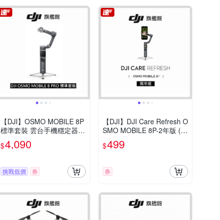
【DJI】OSMO MOBILE 8P
【DJI】DJI Care Refresh O
標準套裝 雲台手機穩定器
SMO MOBILE 8P-2年版 (不
｜內建延長桿腳架
含主機)
4,090
499
$
$
挑戰低價
券
券