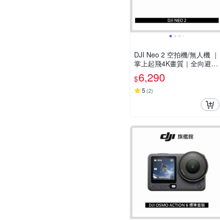
DJI Neo 2 空拍機/無人機 ｜
掌上起飛4K畫質｜全向避障
最安心
6,290
$
5
(
2
)