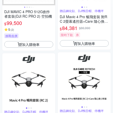
贈品鋼化貼、DJI鴨舌帽、停機坪
DJI MAVIC 4 PRO 512G創作
者套裝(DJI RC PRO 2) 空拍機
DJI Mavic 4 Pro 暢飛套裝 附R
C 2螢幕遙控器+Care 隨心換 2
99,500
$
年版 (聯強公司貨)
84,381
$86,990
$
5
(
2
)
限時下殺
券
挑戰低價
加入購物車
加入購物車
贈品鋼化貼、DJI鴨舌帽、停機坪
贈品鋼化貼、DJI鴨舌帽、停機坪