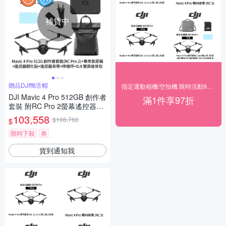
補貨中
贈品DJI鴨舌帽
指定運動相機/空拍機 限時活動97折◥ 下殺
DJI Mavic 4 Pro 512GB 創作者
滿1件享97折
套裝 附RC Pro 2螢幕遙控器
+專用氣密箱+遙控器鋼化貼+遙
103,558
$106,760
$
控器背帶+110cm停機坪+DJI雙
肩後背包 (聯強公司貨)
限時下殺
券
貨到通知我