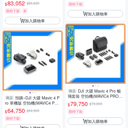
年版+12020058專用收納包+遙
83,052
$85,620
$
限時下殺
控器鋼化貼+128G記憶卡 (聯強
公司貨)
限時下殺
券
加入購物車
加入購物車
DJI 大疆 Mavic 4 Pro 暢
商店
飛套裝 空拍機(MAVIC4 PRO,
預購~DJI 大疆 Mavic 4 P
商店
公司貨)RC 2搖控器
79,750
ro 單機版 空拍機(MAVIC4 PR
$79,900
$
O,公司貨)RC 2遙控器
64,750
$64,900
$
限時下殺
限時下殺
加入購物車
加入購物車