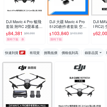
DJI Mavic 4 Pro 暢飛
DJI 大疆 Mavic 4 Pro
DJI MA
套裝 附RC 2螢幕遙控
512G創作者套裝 空拍
I RC2
器+Care 隨心換 2年
機(MAVIC4 PRO，公
像素｜4
84,381
103,840
62,0
$86,990
$103,990
$
$
$
版 (聯強公司貨)
司貨)RC PRO 2搖控
限時下殺
券
限時下殺
器
快速到貨
有現貨
挑戰低價
價格低到高
錄影品質