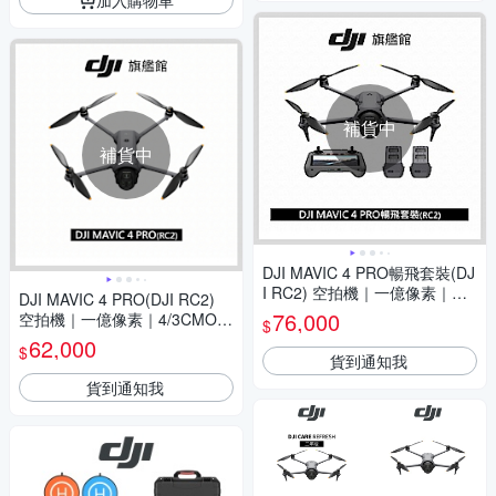
補貨中
補貨中
DJI MAVIC 4 PRO暢飛套裝(DJ
I RC2) 空拍機｜一億像素｜哈
DJI MAVIC 4 PRO(DJI RC2)
蘇鏡頭
76,000
空拍機｜一億像素｜4/3CMOS
$
哈蘇
62,000
$
貨到通知我
貨到通知我