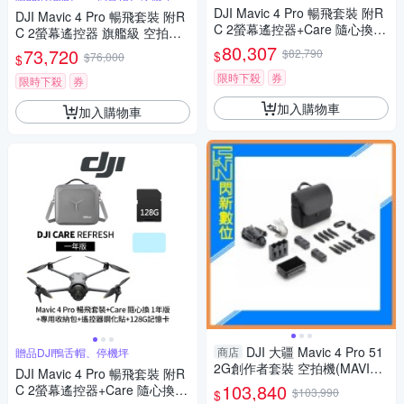
DJI Mavic 4 Pro 暢飛套裝 附R
DJI Mavic 4 Pro 暢飛套裝 附R
C 2螢幕遙控器+Care 隨心換 1
C 2螢幕遙控器 旗艦級 空拍機
年版 (聯強公司貨)
(聯強公司貨)
80,307
73,720
$82,790
$
$76,000
$
限時下殺
券
限時下殺
券
加入購物車
加入購物車
DJI 大疆 Mavic 4 Pro 51
商店
贈品DJI鴨舌帽、停機坪
2G創作者套裝 空拍機(MAVIC4
DJI Mavic 4 Pro 暢飛套裝 附R
PRO，公司貨)RC PRO 2搖控
103,840
C 2螢幕遙控器+Care 隨心換 1
$103,990
$
器