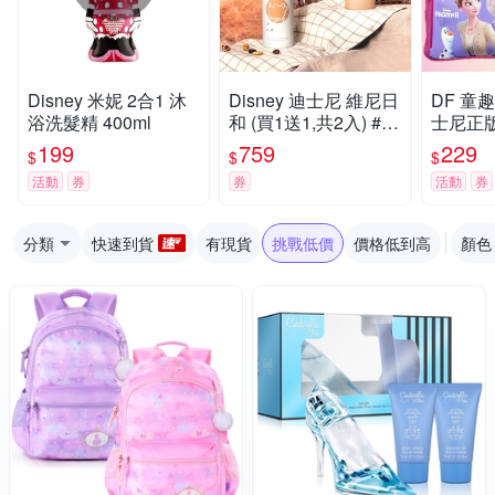
Disney 米妮 2合1 沐
Disney 迪士尼 維尼日
DF 童趣館
浴洗髮精 400ml
和 (買1送1,共2入) #31
士尼正
6不鏽鋼真空彈跳保溫
口袋便
199
759
229
$
$
$
瓶400ml(快)
活動
券
券
活動
券
分類
快速到貨
有現貨
挑戰低價
價格低到高
顏色