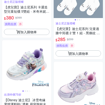
迪士尼正版授權
【虎兒寶】迪士尼系列 卡通造
型兒童短襪 5雙組 - 米奇米妮
紫 童襪 ( SM33200 )
380
$399
$
迪士尼正版授權
挑戰低價
券
【虎兒寶】迪士尼系列 兒童過
加入購物車
膝中筒襪 2 雙 1 組 - 黑條紋 童
襪 ( DSP3470)
285
$299
$
挑戰低價
券
加入購物車
出清特價75折
【Disney 迪士尼】 冰雪奇緣
電燈運動鞋/ 透氣 易穿脫銀水