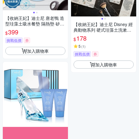
【收納王妃】迪士尼 唐老鴨 造
型珪藻土吸水餐墊 隔熱墊 矽藻
【收納王妃】迪士尼 Disney 經
土 SGS檢驗不含石綿
典動物系列 硬式珪藻土洗漱墊
399
$
24x8x0.9 小鹿斑比 辛巴 瑪麗
178
$
挑戰低價
券
貓 小飛象 牙刷架 浴室收納
5
(
1
)
加入購物車
挑戰低價
券
加入購物車