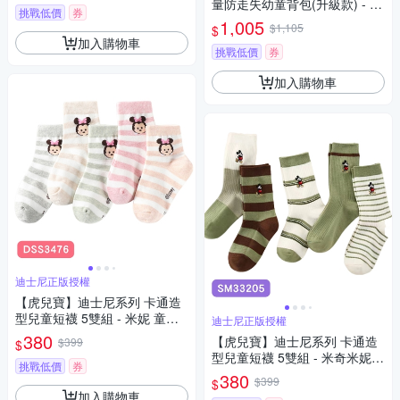
量防走失幼童背包(升級款) - 多
挑戰低價
券
款任選
1,005
$1,105
$
加入購物車
挑戰低價
券
加入購物車
迪士尼正版授權
【虎兒寶】迪士尼系列 卡通造
型兒童短襪 5雙組 - 米妮 童襪 (
迪士尼正版授權
DSS3476 )
380
【虎兒寶】迪士尼系列 卡通造
$399
$
型兒童短襪 5雙組 - 米奇米妮
挑戰低價
券
綠 童襪 ( SM33205 )
380
$399
$
加入購物車