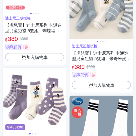
迪士尼正版授權
【虎兒寶】迪士尼系列 卡通造
型兒童短襪 5雙組 - 蝴蝶結 童
襪 ( DSP3471 )
380
$399
$
迪士尼正版授權
挑戰低價
券
【虎兒寶】迪士尼系列 卡通造
加入購物車
型兒童短襪 5雙組 - 米奇米妮
藍 童襪 ( SM33202 )
380
$399
$
挑戰低價
券
加入購物車