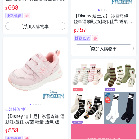
藍/FNKX41109
668
$
【Disney 迪士尼】 冰雪奇緣
挑戰低價
券
輕量運動鞋/旋轉扣鞋帶 透氣 易
加入購物車
穿脫 紫/FOKR41717
757
$
挑戰低價
券
加入購物車
出清特價7折
【Disney 迪士尼】冰雪奇緣 運
動鞋/童鞋 抗菌 輕量 透氣 緩震
正版台灣製(淺粉紅/FOKR4170
553
$
3)
挑戰低價
券