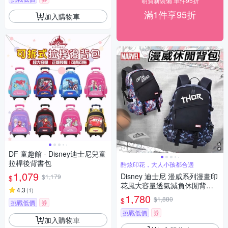
萌寶新裝備 單件95折
滿1件享95折
加入購物車
DF 童趣館 - Disney迪士尼兒童
拉桿後背書包
酷炫印花，大人小孩都合適
1,079
Disney 迪士尼 漫威系列漫畫印
$1,179
$
花風大容量透氣減負休閒背包 -
4.3
(
1
)
美國隊長/索爾
1,780
$1,880
$
挑戰低價
券
挑戰低價
券
加入購物車