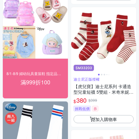
8/1-8/9 婦幼玩具童裝鞋 指定品滿999折100
迪士尼正版授權
滿999折100
【虎兒寶】迪士尼系列 卡通造
型兒童短襪 5雙組 - 米奇米妮
紅 童襪 ( SM33203 )
380
$399
$
挑戰低價
券
加入購物車