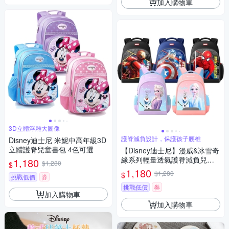
加入購物車
3D立體浮雕大圖像
護脊減負設計，保護孩子腰椎
Disney迪士尼 米妮中高年級3D
立體護脊兒童書包 4色可選
【Disney迪士尼】漫威&冰雪奇
緣系列輕量透氣護脊減負兒童
1,180
$1,280
$
書包
1,180
$1,280
$
挑戰低價
券
挑戰低價
券
加入購物車
加入購物車