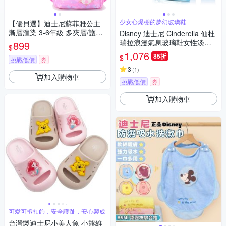
少女心爆棚的夢幻玻璃鞋
【優貝選】迪士尼蘇菲雅公主
漸層渲染 3-6年級 多夾層/護脊/
Disney 迪士尼 Cinderella 仙杜
防潑水 小學生書包(平輸品)
瑞拉浪漫氣息玻璃鞋女性淡香
899
$
精禮盒
1,076
85折
$
挑戰低價
券
3
(
1
)
加入購物車
挑戰低價
券
加入購物車
可愛可拆扣飾，安全護趾，安心製成
台灣製迪士尼小美人魚 小熊維