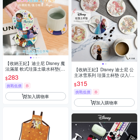
【收納王妃】迪士尼 Disney 魔
法滿屋 軟式珪藻土吸水杯墊(2
【收納王妃】Disney 迪士尼 公
入組) 杯墊 防潮 硅藻土 防滑墊
主冰雪系列 珪藻土杯墊 (2入/
283
$
吸水墊 隔熱墊
組) 水彩白雪茉莉/水彩貝兒愛
315
$
挑戰低價
券
麗兒/雪花艾莎安娜
挑戰低價
券
加入購物車
加入購物車