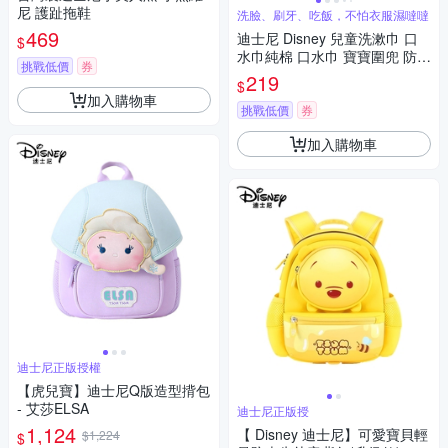
尼 護趾拖鞋
洗臉、刷牙、吃飯，不怕衣服濕噠噠
469
迪士尼 Disney 兒童洗漱巾 口
$
水巾純棉 口水巾 寶寶圍兜 防濕
挑戰低價
券
吸水 米奇 米妮 艾莎 維尼 吸水
219
$
巾
加入購物車
挑戰低價
券
加入購物車
迪士尼正版授權
【虎兒寶】迪士尼Q版造型揹包
- 艾莎ELSA
迪士尼正版授
1,124
【 Disney 迪士尼】可愛寶貝輕
$1,224
$