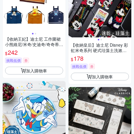
【收納王妃】迪士尼 工作圍裙
小熊維尼/米奇/史迪奇/奇奇蒂蒂
【收納皇后】迪士尼 Disney 彩
(77x73cm)
虹米奇系列 硬式珪藻土洗漱墊
242
$
24x8x0.9 矽藻土 SGS認證不含
178
$
挑戰低價
券
石綿 米奇 米妮 浴室收納 牙刷
架
挑戰低價
券
加入購物車
加入購物車