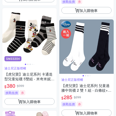
挑戰低價
券
加入購物車
迪士尼正版授權
【虎兒寶】迪士尼系列 卡通造
型兒童短襪 5雙組 - 米奇米妮
迪士尼正版授權
黑 童襪 ( SM33204 )
380
【虎兒寶】迪士尼系列 兒童過
$399
$
膝中筒襪 2 雙 1 組 - 白條紋+黑
挑戰低價
券
條紋 童襪 ( DSP3470)
285
$299
$
加入購物車
挑戰低價
券
加入購物車