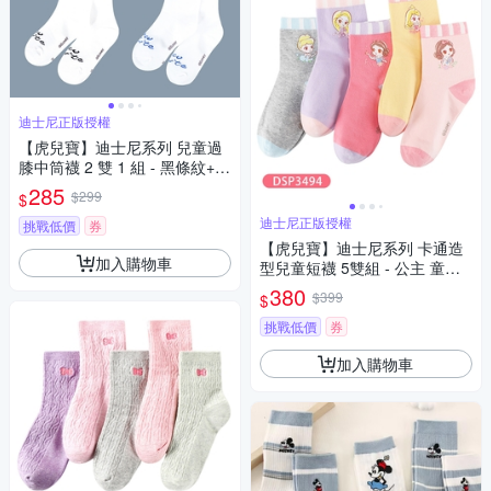
迪士尼正版授權
【虎兒寶】迪士尼系列 兒童過
膝中筒襪 2 雙 1 組 - 黑條紋+紅
藍 童襪 ( DSP3470)
285
$299
$
迪士尼正版授權
挑戰低價
券
【虎兒寶】迪士尼系列 卡通造
加入購物車
型兒童短襪 5雙組 - 公主 童襪 (
DSP3494 )
380
$399
$
挑戰低價
券
加入購物車